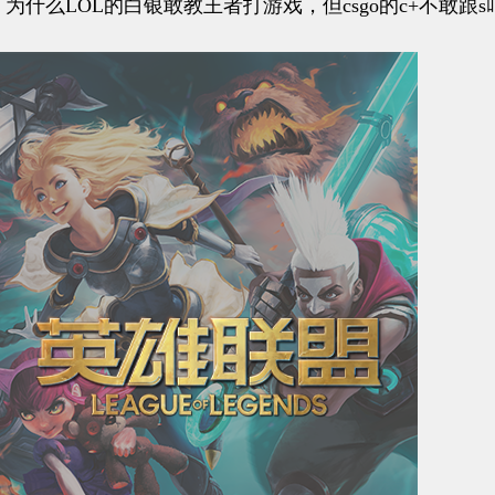
为什么LOL的白银敢教王者打游戏，但csgo的c+不敢跟