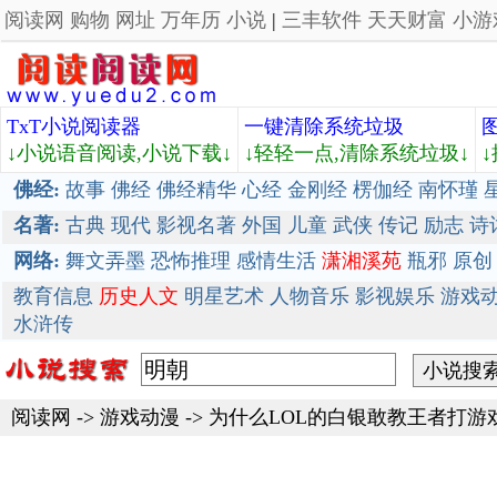
阅读网
购物
网址
万年历
小说
|
三丰软件
天天财富
小游
TxT小说阅读器
一键清除系统垃圾
↓小说语音阅读,小说下载↓
↓轻轻一点,清除系统垃圾↓
佛经:
故事
佛经
佛经精华
心经
金刚经
楞伽经
南怀瑾
名著:
古典
现代
影视名著
外国
儿童
武侠
传记
励志
诗
网络:
舞文弄墨
恐怖推理
感情生活
潇湘溪苑
瓶邪
原创
教育信息
历史人文
明星艺术
人物音乐
影视娱乐
游戏
水浒传
阅读网
->
游戏动漫
->
为什么LOL的白银敢教王者打游戏，