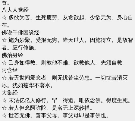
吞。
八大人觉经
☆ 多欲为苦。生死疲劳。从贪欲起。少欲无为。身心自
在。
佛说千佛因缘经
☆ 施为妙聚。受报无穷。诸天世人。因施得立。是故智
者。应行修施。
佛治身经
☆ 己身如得教。则教他不难。欲教他人。先须自教。
阿含经
☆ 若无世间爱念者。则无忧苦尘劳患。一切忧苦消灭
尽。犹如莲华不著水。
大集经
☆ 末法亿亿人修行。罕一得道。唯依念佛。得度生死。
☆ 若人但念阿弥陀。是名无上深妙禅。
☆ 世若无佛。善事父母。事父母即是事佛也。