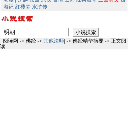
游记
红楼梦
水浒传
阅读网
->
佛经
->
其他法师
| ->
佛经精华摘要
-> 正文阅
读