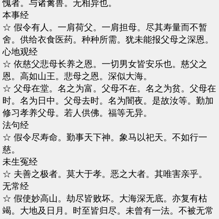
愧者。与诸禽兽。无相异也。
本事经
☆ 假令有人。一肩荷父。一肩担母。尽其寿量而不暂
舍。供给衣食医药。种种所需。犹未能报父母之深恩。
心地观经
☆ 依慈父悲母长养之恩。一切男女皆安乐也。慈父之
恩。高如山王。悲母之恩。深似大海。
☆ 父母在堂。名之为富。父母不在。名之为贫。父母在
时。名为日中。父母去时。名为闇夜。是故汝等。勤加
修习孝养父母。若人供佛。福等无异。
法句经
☆ 假令尽寿命。勤事天下神。象马以祀天。不如行一
慈。
未生冤经
☆ 夫善之极者。莫大于孝。恶之大者。其唯害亲乎。
无常经
☆ 假使妙高山。劫尽皆败坏。大海深无底。亦复有枯
竭。大地及日月。时至皆归尽。未曾有一法。不被无常