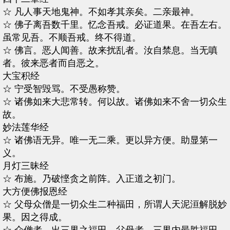
☆ 凡人事天地鬼神。不如孝其亲矣。二亲最神。
☆ 佛子离吾数千里。忆念吾戒。必证道果。在吾左右。
虽常见吾。不顺吾戒。终不得道。
☆ 佛言。恶人闻善。故来扰乱者。汝自禁息。当无嗔
者。彼来恶者而自恶之。
大宝积经
☆ 宁受智毁骂。不受愚称赞。
☆ 诸佛如来大悲常转。何以故。诸佛如来不舍一切众生
故。
妙法莲华经
☆ 诸佛语无异。唯一无二乘。更以异方便。助显第一
义。
月灯三昧经
☆ 布施。乃破悭贪之前阵。入正道之初门。
大方便佛报恩经
☆ 父母众僧是一切众生二种福田，所谓人天泥洹解脱妙
果。因之得成。