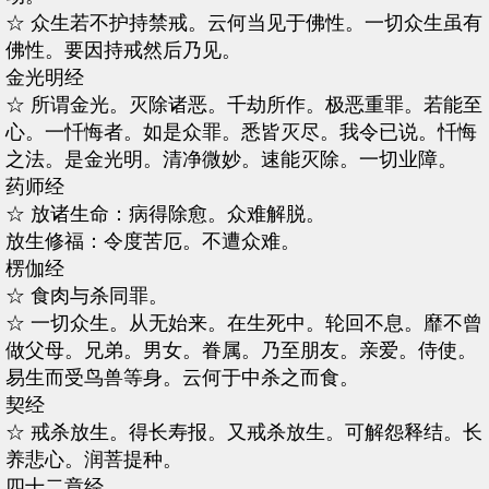
☆ 众生若不护持禁戒。云何当见于佛性。一切众生虽有
佛性。要因持戒然后乃见。
金光明经
☆ 所谓金光。灭除诸恶。千劫所作。极恶重罪。若能至
心。一忏悔者。如是众罪。悉皆灭尽。我令已说。忏悔
之法。是金光明。清净微妙。速能灭除。一切业障。
药师经
☆ 放诸生命：病得除愈。众难解脱。
放生修福：令度苦厄。不遭众难。
楞伽经
☆ 食肉与杀同罪。
☆ 一切众生。从无始来。在生死中。轮回不息。靡不曾
做父母。兄弟。男女。眷属。乃至朋友。亲爱。侍使。
易生而受鸟兽等身。云何于中杀之而食。
契经
☆ 戒杀放生。得长寿报。又戒杀放生。可解怨释结。长
养悲心。润菩提种。
四十二章经