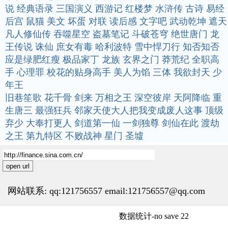
说
经典语录
三国演义
西游记
红楼梦
水浒传
古诗
易经
后宫
鼠猫
美文
坏蛋
对联
读后感
文字吧
武动乾坤
遮天
凡人修仙传
吞噬星空
盗墓笔记
斗破苍穹
绝世唐门
龙
王传说
诛仙
庶女有毒
哈利波特
雪中悍刀行
知否知否
应是绿肥红瘦
极品家丁
龙族
玄界之门
莽荒纪
全职高
手
心理罪
校花的贴身高手
美人为馅
三体
我欲封天
少
年王
旧巷笙歌
花千骨
剑来
万相之王
深空彼岸
天阿降临
重
生唐三
最强狂兵
邻家天使大人把我变成废人这事
顶级
弃少
大奉打更人
剑道第一仙
一剑独尊
剑仙在此
渡劫
之王
第九特区
不败战神
星门
圣墟
open url
网站联系: qq:121756557 email:121756557@qq.com