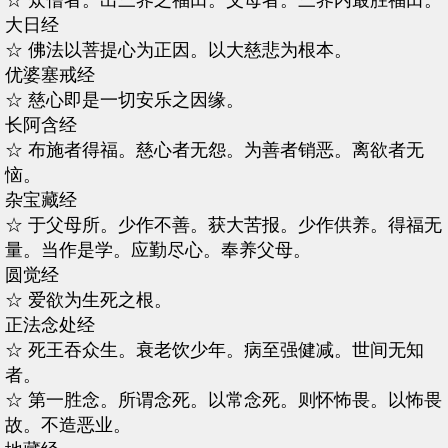
☆ 众僧者。出三界之福田。父母者。三界内最胜福田。
大日经
☆ 佛法以菩提心为正因。以大慈悲为根本。
优婆塞戒经
☆ 慈心即是一切安乐之因缘。
长阿含经
☆ 布施者得福。慈心者无怨。为善者销恶。离欲者无
恼。
杂宝藏经
☆ 于父母所。少作不善。获大苦报。少作供养。得福无
量。当作是学。应勤尽心。奉养父母。
圆觉经
☆ 爱欲为生死之根。
正法念处经
☆ 死王吞众生。衰老饮少年。病至强健减。世间无知
者。
☆ 第一胜念。所谓念死。以常念死。则怀怖畏。以怖畏
故。不造恶业。