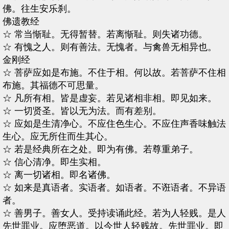
佛。往生安乐刹。
佛遗教经
☆ 常当惭耻。无得暂替。若离惭耻。则失诸功德。
☆ 有愧之人。则有善法。无愧者。与禽兽无相异也。
金刚经
☆ 菩萨应如是布施。不住于相。何以故。若菩萨不住相
布施。其福德不可思量。
☆ 凡所有相。皆是虚妄。若见诸相非相。即见如来。
☆ 一切贤圣。皆以无为法。而有差别。
☆ 应如是生清净心。不应住色生心。不应住声香味触法
生心。应无所住而生其心。
☆ 若是经典所在之处。即为有佛。若尊重弟子。
☆ 信心清净。即生实相。
☆ 离一切诸相。即名诸佛。
☆ 如来是真语者。实语者。如语者。不诳语者。不异语
者。
☆ 善男子。善女人。受持读诵此经。若为人轻贱。是人
先世罪业。应堕恶道。以今世人轻贱故。先世罪业。即