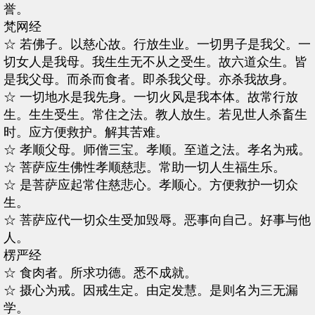
誉。
梵网经
☆ 若佛子。以慈心故。行放生业。一切男子是我父。一
切女人是我母。我生生无不从之受生。故六道众生。皆
是我父母。而杀而食者。即杀我父母。亦杀我故身。
☆ 一切地水是我先身。一切火风是我本体。故常行放
生。生生受生。常住之法。教人放生。若见世人杀畜生
时。应方便救护。解其苦难。
☆ 孝顺父母。师僧三宝。孝顺。至道之法。孝名为戒。
☆ 菩萨应生佛性孝顺慈悲。常助一切人生福生乐。
☆ 是菩萨应起常住慈悲心。孝顺心。方便救护一切众
生。
☆ 菩萨应代一切众生受加毁辱。恶事向自己。好事与他
人。
楞严经
☆ 食肉者。所求功德。悉不成就。
☆ 摄心为戒。因戒生定。由定发慧。是则名为三无漏
学。