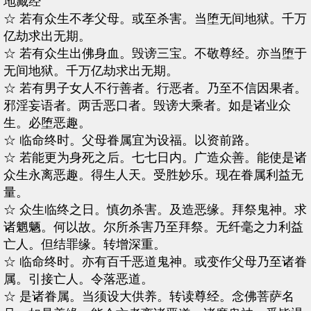
地藏经
☆ 若有众生不孝父母。或至杀害。当堕无间地狱。千万
亿劫求出无期。
☆ 若有众生出佛身血。毁谤三宝。不敬尊经。亦当堕于
无间地狱。千万亿劫求出无期。
☆ 若有男子女人不行善者。行恶者。乃至不信因果者。
邪淫妄语者。两舌恶口者。毁谤大乘者。如是诸业众
生。必堕恶趣。
☆ 临命终时。父母眷属宜为设福。以资前路。
☆ 若能更为身死之后。七七日内。广造众善。能使是诸
众生永离恶趣。得生人天。受胜妙乐。现在眷属利益无
量。
☆ 众生临终之日。慎勿杀害。及造恶缘。拜祭鬼神。求
诸魍魉。何以故。尔所杀害乃至拜祭。无纤毫之力利益
亡人。但结罪缘。转增深重。
☆ 临命终时。亦有百千恶道鬼神。或变作父母乃至诸眷
属。引接亡人。令落恶道。
☆ 是诸眷属。当须设大供养。转读尊经。念佛菩萨名