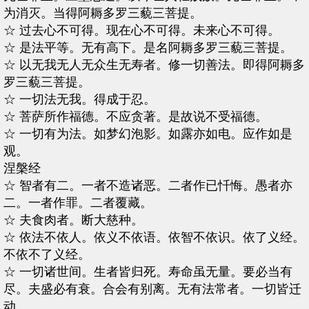
为消灭。当得阿耨多罗三藐三菩提。
☆ 过去心不可得。现在心不可得。未来心不可得。
☆ 是法平等。无有高下。是名阿耨多罗三藐三菩提。
☆ 以无我无人无众生无寿者。修一切善法。即得阿耨多
罗三藐三菩提。
☆ 一切法无我。得成于忍。
☆ 菩萨所作福德。不应贪著。是故说不受福德。
☆ 一切有为法。如梦幻泡影。如露亦如电。应作如是
观。
涅槃经
☆ 智者有二。一者不造诸恶。二者作已忏悔。愚者亦
二。一者作罪。二者覆藏。
☆ 夫食肉者。断大慈种。
☆ 依法不依人。依义不依语。依智不依识。依了义经。
不依不了义经。
☆ 一切诸世间。生者皆归死。寿命虽无量。要必当有
尽。夫盛必有衰。合会有别离。无有法常者。一切皆迁
动。