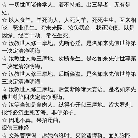
☆ 一切世间诸修学人。若不持戒。出三界者。无有是
处。
☆ 以人食羊。羊死为人。人死为羊。死死生生。互来相
啖。恶业俱生。穷未来际。汝负我命。我还汝债。以是
因缘。经百十劫。常在生死。
☆ 汝教世人修三摩地。先断心淫。是名如来先佛世尊第
一决定清净明诲。
☆ 汝教世人修三摩地。次断杀生。是名如来先佛世尊第
二决定清净明诲。
☆ 汝教世人修三摩地。后断偷盗。是名如来先佛世尊第
三决定清净明诲。
☆ 汝教世人修三摩地。后复断除诸大妄语。是名如来先
佛世尊第四决定清净明诲。
☆ 汝等当知是食肉人。纵得心开似三摩地。皆大罗刹。
报终必沉生死苦海。非佛弟子。
☆ 因地不真。果招迂曲。
观佛三昧经
☆ 文殊菩萨偈：愿我命终时。灭除诸障碍。面见弥陀