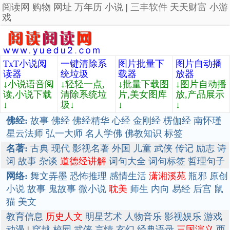
阅读网
购物
网址
万年历
小说
|
三丰软件
天天财富
小游
戏
TxT小说阅
一键清除系
图片批量下
图片自动播
读器
统垃圾
载器
放器
↓小说语音阅
↓轻轻一点,
↓批量下载图
↓图片自动播
读,小说下载
清除系统垃
片,美女图库
放,产品展示
↓
圾↓
↓
↓
佛经:
故事
佛经
佛经精华
心经
金刚经
楞伽经
南怀瑾
星云法师
弘一大师
名人学佛
佛教知识
标签
名著:
古典
现代
影视名著
外国
儿童
武侠
传记
励志
诗
词
故事
杂谈
道德经讲解
词句大全
词句标签
哲理句子
网络:
舞文弄墨
恐怖推理
感情生活
潇湘溪苑
瓶邪
原创
小说
故事
鬼故事
微小说
耽美
师生
内向
易经
后宫
鼠
猫
美文
教育信息
历史人文
明星艺术
人物音乐
影视娱乐
游戏
动漫
|
穿越
校园
武侠
言情
玄幻
经典语录
三国演义
西