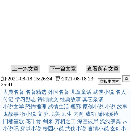
上一篇文章
下一篇文章
查看所有文章
加:2021-08-18 15:26:34 更:2021-08-18 23:
原
25:41
古典名著
名著精选
外国名著
儿童童话
武侠小说
名人
传记
学习励志
诗词散文
经典故事
其它杂谈
小说文学
恐怖推理
感情生活
瓶邪
原创小说
小说
故事
鬼故事
微小说
文学
耽美
师生
内向
成功
潇湘溪苑
旧巷笙歌
花千骨
剑来
万相之王
深空彼岸
浅浅寂寞
yy
小说吧
穿越小说
校园小说
武侠小说
言情小说
玄幻小