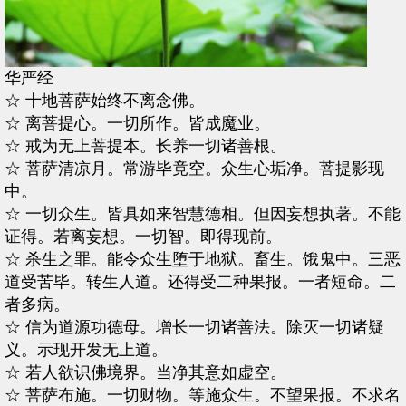
华严经
☆ 十地菩萨始终不离念佛。
☆ 离菩提心。一切所作。皆成魔业。
☆ 戒为无上菩提本。长养一切诸善根。
☆ 菩萨清凉月。常游毕竟空。众生心垢净。菩提影现
中。
☆ 一切众生。皆具如来智慧德相。但因妄想执著。不能
证得。若离妄想。一切智。即得现前。
☆ 杀生之罪。能令众生堕于地狱。畜生。饿鬼中。三恶
道受苦毕。转生人道。还得受二种果报。一者短命。二
者多病。
☆ 信为道源功德母。增长一切诸善法。除灭一切诸疑
义。示现开发无上道。
☆ 若人欲识佛境界。当净其意如虚空。
☆ 菩萨布施。一切财物。等施众生。不望果报。不求名