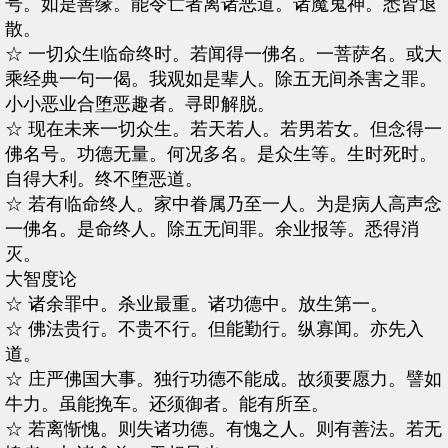
号。如是善缘。能令亡者离诸恶道。诸魔鬼神。悉皆退
散。
☆ 一切众生临命终时。若闻得一佛名。一菩萨名。或大
乘经典一句一偈。我观如是辈人。除五无间杀害之罪。
小小恶业合堕恶趣者。寻即解脱。
☆ 现在未来一切众生。若天若人。若男若女。但念得一
佛名号。功德无量。何况多名。是众生等。生时死时。
自得大利。终不堕恶道。
☆ 若有临命终人。家中眷属乃至一人。为是病人高声念
一佛名。是命终人。除五无间罪。余业报等。悉得消
灭。
大智度论
☆ 诸余罪中。杀业最重。诸功德中。放生第一。
☆ 佛法贵行。不贵不行。但能勤行。纵寡闻。亦先入
道。
☆ 庄严佛国大事。独行功德不能成。故须要愿力。譬如
牛力。虽能挽车。还须御者。能有所至。
☆ 若离惭愧。则失诸功德。有愧之人。则有善法。若无