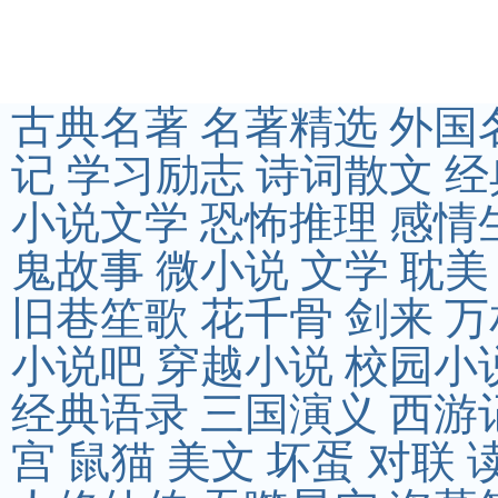
古典名著
名著精选
外国
记
学习励志
诗词散文
经
小说文学
恐怖推理
感情
鬼故事
微小说
文学
耽美
旧巷笙歌
花千骨
剑来
万
小说吧
穿越小说
校园小
经典语录
三国演义
西游
宫
鼠猫
美文
坏蛋
对联