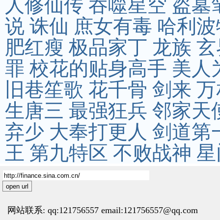
人修仙传
吞噬星空
盗墓
说
诛仙
庶女有毒
哈利波
肥红瘦
极品家丁
龙族
玄
罪
校花的贴身高手
美人
旧巷笙歌
花千骨
剑来
万
生唐三
最强狂兵
邻家天
弃少
大奉打更人
剑道第
王
第九特区
不败战神
星
open url
网站联系: qq:121756557 email:121756557@qq.com