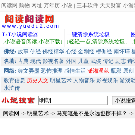
阅读网
购物
网址
万年历
小说
|
三丰软件
天天财富
小游
TxT小说阅读器
一键清除系统垃圾
↓小说语音阅读,小说下载↓
↓轻轻一点,清除系统垃圾↓
佛经:
故事
佛经
佛经精华
心经
金刚经
楞伽经
南怀瑾
名著:
古典
现代
影视名著
外国
儿童
武侠
传记
励志
诗
网络:
舞文弄墨
恐怖推理
感情生活
潇湘溪苑
瓶邪
原创
教育信息
历史人文
明星艺术
人物音乐
影视娱乐
游戏
水浒传
阅读网
->
明星艺术
->
马克笔是不是永远也擦不掉？
-