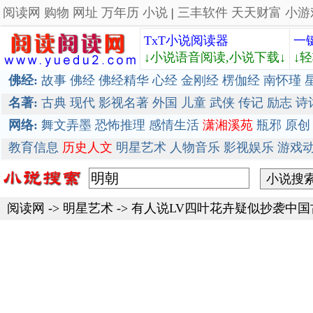
阅读网
购物
网址
万年历
小说
|
三丰软件
天天财富
小游
TxT小说阅读器
一
↓小说语音阅读,小说下载↓
↓
佛经:
故事
佛经
佛经精华
心经
金刚经
楞伽经
南怀瑾
名著:
古典
现代
影视名著
外国
儿童
武侠
传记
励志
诗
网络:
舞文弄墨
恐怖推理
感情生活
潇湘溪苑
瓶邪
原创
教育信息
历史人文
明星艺术
人物音乐
影视娱乐
游戏
阅读网
->
明星艺术
->
有人说LV四叶花卉疑似抄袭中