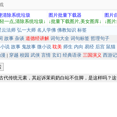
戏
键清除系统垃圾
图片批量下载器
图片
轻轻一点,清除系统垃圾↓
↓批量下载图片,美女图库↓
↓图片
星云法师
弘一大师
名人学佛
佛教知识
标签
词
故事
杂谈
道德经讲解
词句大全
词句标签
哲理句子
小说
故事
鬼故事
微小说
耽美
师生
内向
易经
后宫
鼠猫
动漫
|
穿越
校园
武侠
言情
玄幻
经典语录
三国演义
西游记
国古代传统元素，其起诉茉莉奶白站不住脚，是这样吗？