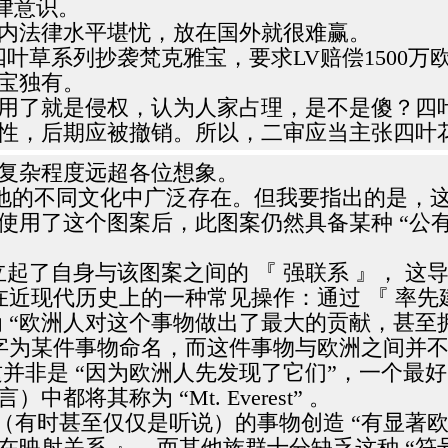
律意识。
内法律水平堪忧，放在国外就很难赢。
叶草系列抄袭梵克雅宝，要求LV赔偿1500万
宝独有。
用了就是侵权，认为人家占理，是不是傻？四
性，后期应被撤销。所以，二审应当主张四叶
复杂程度远超各位想象。
各地的不同文化中广泛存在。但我要指出的是，这些
化使用了这个图案后，此图案仍然具备某种 “公
立起了自身与该图案之间的 『 强联系 』， 这
在近现代历史上的一种常见操作：通过 『 率
 “欧洲人对这个事物做出了最大的贡献，甚至
字为某件事物命名，而这件事物与欧洲之间并不存
这并非是 “因为欧洲人先发现了它们”，一个最
其称为 “Mt. Everest” 。
 （有时甚至仅仅是听说）的事物创造 “有显著
映射关系 』。而其他族群十分缺乏这种 “符号