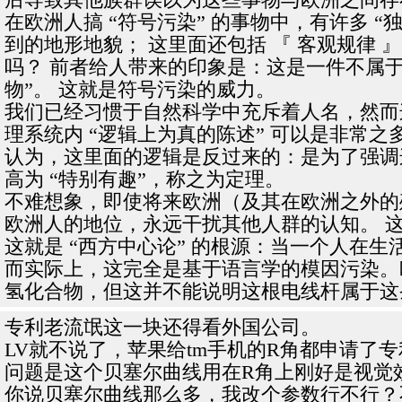
在欧洲人搞 “符号污染” 的事物中，有许多 
到的地形地貌； 这里面还包括 『 客观规律 
吗？ 前者给人带来的印象是：这是一件不属于
物”。 这就是符号污染的威力。
我们已经习惯于自然科学中充斥着人名，然而
理系统内 “逻辑上为真的陈述” 可以是非常之
认为，这里面的逻辑是反过来的：是为了强调这
高为 “特别有趣”，称之为定理。
不难想象，即使将来欧洲（及其在欧洲之外的殖
欧洲人的地位，永远干扰其他人群的认知。 这
这就是 “西方中心论” 的根源：当一个人在
而实际上，这完全是基于语言学的模因污染。
氢化合物，但这并不能说明这根电线杆属于这
专利老流氓这一块还得看外国公司。
LV就不说了，苹果给tm手机的R角都申请了
问题是这个贝塞尔曲线用在R角上刚好是视觉
你说贝塞尔曲线那么多，我改个参数行不行？