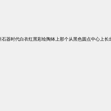
新石器时代白衣红黑彩绘陶钵上那个从黑色圆点中心上长