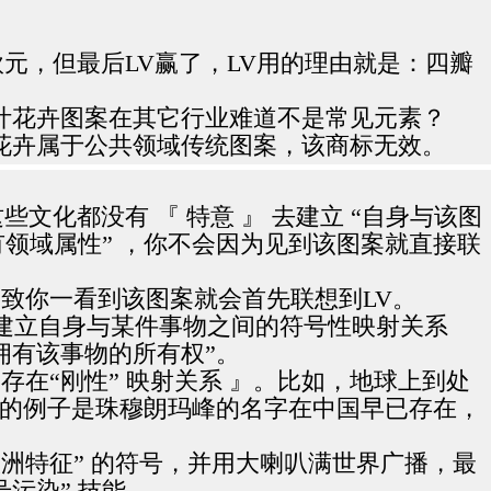
欧元，但最后LV赢了，LV用的理由就是：四瓣
叶花卉图案在其它行业难道不是常见元素？
花卉属于公共领域传统图案，该商标无效。
文化都没有 『 特意 』 去建立 “自身与该图
有领域属性” ，你不会因为见到该图案就直接联
导致你一看到该图案就会首先联想到LV。
先建立自身与某件事物之间的符号性映射关系
拥有该事物的所有权”。
在“刚性” 映射关系 』。比如，地球上到处
好的例子是珠穆朗玛峰的名字在中国早已存在，
欧洲特征” 的符号，并用大喇叭满世界广播，最
污染” 技能。