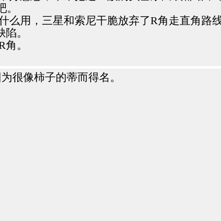
吧。
什么用，三星和索尼干脆放弃了R角走直角路线
缺陷。
R角。
因为很像柿子的蒂而得名。