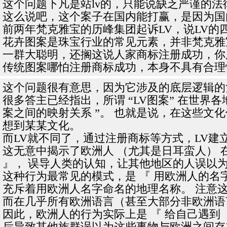
这个问题下凡是站lv的，只能说缺乏严谨的法
这么说吧，这个案子在国内能打赢，是因为国
前两年梵克雅宝的历峰集团起诉LV，说LV的四
花卉图案是珠宝行业的常见元素，并非梵克雅
一群大聪明，还搁这说人家商标注册成功，你
传统图案哪怕注册商标成功，本身不具有合理
这个问题很有意思，因为它涉及的底层逻辑的
很多答主已经指出，所谓 “LV图案” 在世界
案之间的映射关系 ”。 也就是说，在这些文
想到某某文化。
而LV就不同了，通过注册商标等方式，LV建
这无意中揭示了欧洲人 （尤其是日耳蛮人） 
』， 误导人类的认知，让其他地区的人误以为
这种行为最常见的模式，是 『 用欧洲人的名
充斥着用欧洲人名字命名的地理名称。 注意
而在几乎所有欧洲语言（甚至大部分非欧洲语言）中都将
因此，欧洲人的行为实际上是 『 给自己遇到
后导致其他族群误以为这些事物与欧洲之间存在