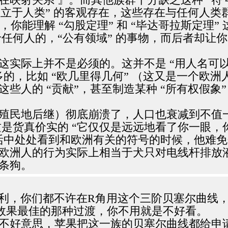
“独立于人类” 的客观存在，这些存在与任何人类
』，你能理解 “勾股定理” 和 “毕达哥拉斯定
任何人的，“公有领域” 的事物，而后者却让你
这实际上并不是必须的。这并不是 “用人名可以
多的，比如 “欧几里得几何” （这又是一个欧
些人的 “贡献”，甚至制造某种 “所有权假
民地后继）彻底崩溃了，人口也衰减到不值一提，
是货真价实的 “它仅仅是远远地看了你一眼，
生活中处处看到和欧洲有关的符号的时候，他难免
欧洲人的行为实际上相当于犬只对电线杆排放
条狗。
专利，你们都不许在R角用这个三阶贝塞尔曲线
效果最佳的那种过渡，你不用就是不好看。
不好意思，苹果把这一族的贝塞尔曲线都给申