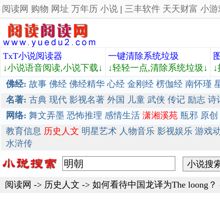
阅读网
购物
网址
万年历
小说
|
三丰软件
天天财富
小游
TxT小说阅读器
一键清除系统垃圾
↓小说语音阅读,小说下载↓
↓轻轻一点,清除系统垃圾↓
佛经:
故事
佛经
佛经精华
心经
金刚经
楞伽经
南怀瑾
名著:
古典
现代
影视名著
外国
儿童
武侠
传记
励志
诗
网络:
舞文弄墨
恐怖推理
感情生活
潇湘溪苑
瓶邪
原创
教育信息
历史人文
明星艺术
人物音乐
影视娱乐
游戏
水浒传
阅读网
->
历史人文
->
如何看待中国龙译为The loong？