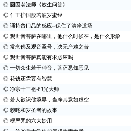
◎
圆因老法师《放生问答》
◎
仁王护国般若波罗蜜经
◎
诵持普门品的感应--保住了清净道场
◎
观世音菩萨在哪里，他什么时候在，是什么形象
◎
常念佛及观音圣号，决无产难之苦
◎
观世音菩萨真能有求必应吗
◎
一切众生若干种音，菩萨悉知悉见
◎
花钱还需要有智慧
◎
净宗十三祖-印光大师
◎
若人欲识佛境界，当净其意如虚空
◎
赖咤和罗圣者的故事
◎
楞严咒的六大妙用