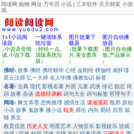
阅读网
购物
网址
万年历
小说
|
三丰软件
天天财富
小游
戏
TxT小说阅
一键清除系
图片批量下
图片自动播
读器
统垃圾
载器
放器
↓小说语音阅
↓轻轻一点,
↓批量下载图
↓图片自动播
读,小说下载
清除系统垃
片,美女图库
放,产品展示
↓
圾↓
↓
↓
佛经:
故事
佛经
佛经精华
心经
金刚经
楞伽经
南怀瑾
星云法师
弘一大师
名人学佛
佛教知识
标签
名著:
古典
现代
影视名著
外国
儿童
武侠
传记
励志
诗
词
故事
杂谈
道德经讲解
词句大全
词句标签
哲理句子
网络:
舞文弄墨
恐怖推理
感情生活
潇湘溪苑
瓶邪
原创
小说
故事
鬼故事
微小说
耽美
师生
内向
易经
后宫
鼠
猫
美文
教育信息
历史人文
明星艺术
人物音乐
影视娱乐
游戏
动漫
|
穿越
校园
武侠
言情
玄幻
经典语录
三国演义
西