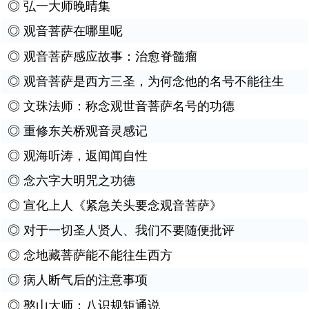
◎
弘一大师晚晴集
◎
观音菩萨在哪里呢
◎
观音菩萨感应故事：治愈脊髓瘤
◎
观音菩萨是西方三圣，为何念他的名号不能往生
◎
文珠法师：称念观世音菩萨名号的功德
◎
重修东关桥观音灵感记
◎
观海听涛，返闻闻自性
◎
念六字大明咒之功德
◎
宣化上人《紧急关头要念观音菩萨》
◎
对于一切圣人贤人、我们不要随便批评
◎
念地藏菩萨能不能往生西方
◎
病人断气后的注意事项
◎
憨山大师：八识规矩通说