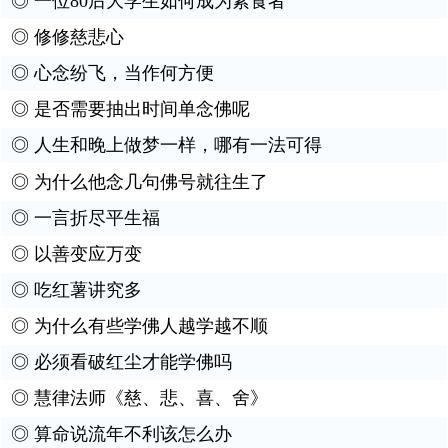
◎
一位80后大学生如何成为素食者
◎
修修慈悲心
◎
心念纷飞，当作何方便
◎
是否需要抽出时间单念佛呢
◎
人生和晚上做梦一样，哪有一法可得
◎
为什么他念几句佛号就往生了
◎
一言折尽平生福
◎
以善变应万变
◎
吃红薯讲究多
◎
为什么有些学佛人越学越不顺
◎
必须看破红尘才能学佛吗
◎
慧律法师《慈、悲、喜、舍》
◎
算命说流年不利该怎么办