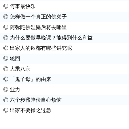
◎
何事最快乐
◎
怎样做一个真正的佛弟子
◎
阿弥陀佛涅槃后将去哪里
◎
为什么要做早晚课？能得到什么利益
◎
出家人的钵都有哪些讲究呢
◎
轮回
◎
大乘八宗
◎
「鬼子母」的由来
◎
业力
◎
六个步骤降伏自心烦恼
◎
出家不要操之过急