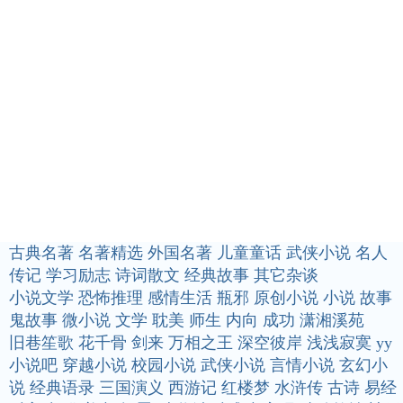
古典名著
名著精选
外国名著
儿童童话
武侠小说
名人
传记
学习励志
诗词散文
经典故事
其它杂谈
小说文学
恐怖推理
感情生活
瓶邪
原创小说
小说
故事
鬼故事
微小说
文学
耽美
师生
内向
成功
潇湘溪苑
旧巷笙歌
花千骨
剑来
万相之王
深空彼岸
浅浅寂寞
yy
小说吧
穿越小说
校园小说
武侠小说
言情小说
玄幻小
说
经典语录
三国演义
西游记
红楼梦
水浒传
古诗
易经