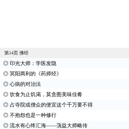
第14页 佛经
◎
印光大师：学医发隐
◎
冥阳两利的《药师经》
◎
心病的对治法
◎
饮食为止饥渴，莫贪图美味佳肴
◎
占寺院或僧众的便宜这个千万要不得
◎
不抱怨也是一种修行
◎
流水有心终汇海——蕅益大师略传