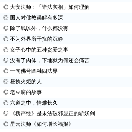
◎
大安法师：「诸法实相」如何理解
◎
国人对佛教误解有多深
◎
除了钱以外，什么都没有
◎
不为外界所干扰的沉静
◎
女子心中的五种贪爱之事
◎
没有了肉体，下地狱为何还会痛苦
◎
一句佛号圆融四法界
◎
昼执火炬的人
◎
老豆腐的故事
◎
六道之中，情难长久
◎
《楞严经》是末法破邪显正的斩妖剑
◎
星云法师《如何增长福报》