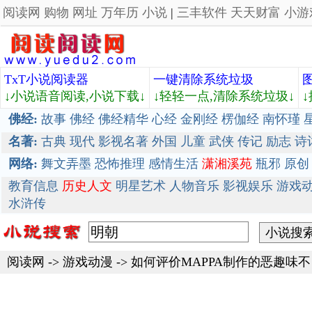
阅读网
购物
网址
万年历
小说
|
三丰软件
天天财富
小游
TxT小说阅读器
一键清除系统垃圾
↓小说语音阅读,小说下载↓
↓轻轻一点,清除系统垃圾↓
佛经:
故事
佛经
佛经精华
心经
金刚经
楞伽经
南怀瑾
名著:
古典
现代
影视名著
外国
儿童
武侠
传记
励志
诗
网络:
舞文弄墨
恐怖推理
感情生活
潇湘溪苑
瓶邪
原创
教育信息
历史人文
明星艺术
人物音乐
影视娱乐
游戏
水浒传
阅读网
->
游戏动漫
->
如何评价MAPPA制作的恶趣味