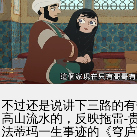
不过还是说讲下三路的有
高山流水的，反映拖雷-
法蒂玛一生事迹的《穹庐