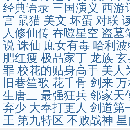
经典语录
三国演义
西游
宫
鼠猫
美文
坏蛋
对联
人修仙传
吞噬星空
盗墓
说
诛仙
庶女有毒
哈利波
肥红瘦
极品家丁
龙族
玄
罪
校花的贴身高手
美人
旧巷笙歌
花千骨
剑来
万
生唐三
最强狂兵
邻家天
弃少
大奉打更人
剑道第
王
第九特区
不败战神
星