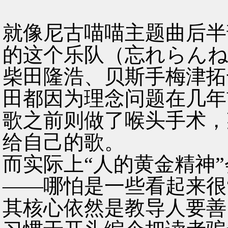
就像尼古喵喵主题曲后半
的这个乐队（忘れらんね
柴田隆浩、贝斯手梅津拓
田都因为理念问题在几年
歌之前则做了喉头手术，
给自己的歌。
而实际上“人的黄金精神
——哪怕是一些看起来很
其核心依然是教导人要善