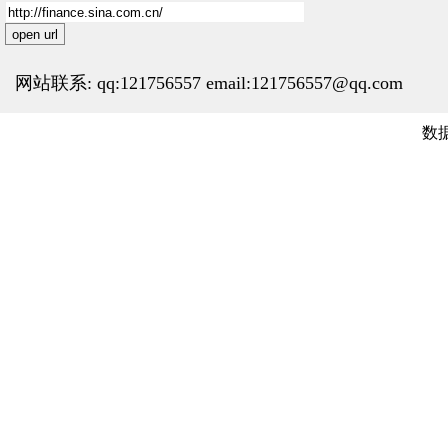
open url
网站联系: qq:121756557 email:121756557@qq.com