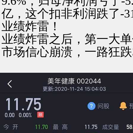
9.6%，归母净利润亏了-5
亿，这个扣非利润跌了-31
业绩炸雷！
业绩炸雷之后，第一大单体
市场信心崩溃，一路狂跌3