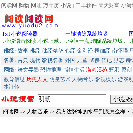
阅读网
购物
网址
万年历
小说
|
三丰软件
天天财富
小游
TxT小说阅读器
一键清除系统垃圾
↓小说语音阅读,小说下载↓
↓轻轻一点,清除系统垃圾↓
佛经:
故事
佛经
佛经精华
心经
金刚经
楞伽经
南怀瑾
名著:
古典
现代
影视名著
外国
儿童
武侠
传记
励志
诗
网络:
舞文弄墨
恐怖推理
感情生活
潇湘溪苑
瓶邪
原创
教育信息
历史人文
明星艺术
人物音乐
影视娱乐
游戏
水浒传
阅读网
->
人物音乐
->
易方达张坤的水平到底怎么样？