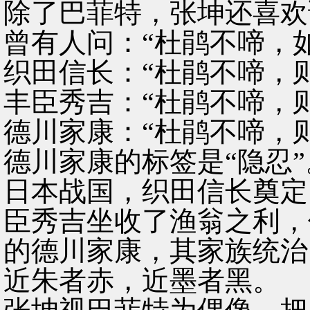
除了巴菲特，张坤还喜欢
曾有人问：“杜鹃不啼，
织田信长：“杜鹃不啼，
丰臣秀吉：“杜鹃不啼，
德川家康：“杜鹃不啼，
德川家康的标签是“隐忍”
日本战国，织田信长奠定
臣秀吉坐收了渔翁之利，
的德川家康，其家族统治
近朱者赤，近墨者黑。