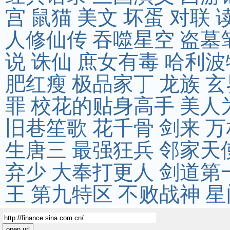
宫
鼠猫
美文
坏蛋
对联
人修仙传
吞噬星空
盗墓
说
诛仙
庶女有毒
哈利波
肥红瘦
极品家丁
龙族
玄
罪
校花的贴身高手
美人
旧巷笙歌
花千骨
剑来
万
生唐三
最强狂兵
邻家天
弃少
大奉打更人
剑道第
王
第九特区
不败战神
星
open url