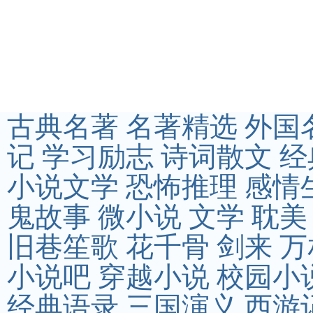
古典名著
名著精选
外国
记
学习励志
诗词散文
经
小说文学
恐怖推理
感情
鬼故事
微小说
文学
耽美
旧巷笙歌
花千骨
剑来
万
小说吧
穿越小说
校园小
经典语录
三国演义
西游