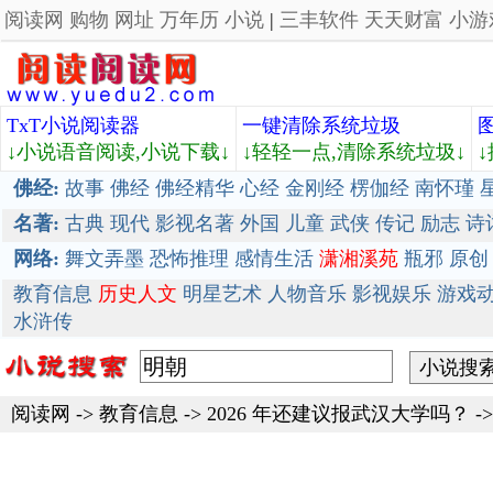
阅读网
购物
网址
万年历
小说
|
三丰软件
天天财富
小游
TxT小说阅读器
一键清除系统垃圾
↓小说语音阅读,小说下载↓
↓轻轻一点,清除系统垃圾↓
佛经:
故事
佛经
佛经精华
心经
金刚经
楞伽经
南怀瑾
名著:
古典
现代
影视名著
外国
儿童
武侠
传记
励志
诗
网络:
舞文弄墨
恐怖推理
感情生活
潇湘溪苑
瓶邪
原创
教育信息
历史人文
明星艺术
人物音乐
影视娱乐
游戏
水浒传
阅读网
->
教育信息
->
2026 年还建议报武汉大学吗？
-