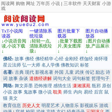
阅读网
购物
网址
万年历
小说
|
三丰软件
天天财富
小游
戏
TxT小说阅
一键清除系
图片批量下
图片自动播
读器
统垃圾
载器
放器
↓小说语音阅
↓轻轻一点,
↓批量下载图
↓图片自动播
读,小说下载
清除系统垃
片,美女图库
放,产品展示
↓
圾↓
↓
↓
佛经:
故事
佛经
佛经精华
心经
金刚经
楞伽经
南怀瑾
星云法师
弘一大师
名人学佛
佛教知识
标签
名著:
古典
现代
影视名著
外国
儿童
武侠
传记
励志
诗
词
故事
杂谈
道德经讲解
词句大全
词句标签
哲理句子
网络:
舞文弄墨
恐怖推理
感情生活
潇湘溪苑
瓶邪
原创
小说
故事
鬼故事
微小说
耽美
师生
内向
易经
后宫
鼠
猫
美文
教育信息
历史人文
明星艺术
人物音乐
影视娱乐
游戏
动漫
|
穿越
校园
武侠
言情
玄幻
经典语录
三国演义
西