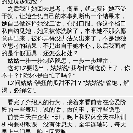
的处境多危险？
之后我叫她回去思考，衡量，就是要让她不受
干扰，让她全凭自己的本事判断出一个结果来，
她自己做选择她没二话，心服口服。你这个档口
私自约见她，她又被你洗脑了，本来她不那么愿
意再出来，被你弄得没办法又出来了，不是她独
立思考的结果，不是出自于她本心，以后我面对
的是个假面具，还怎么相处？
姑姑一步一步制造隐患，一步一步埋雷。
这时LZ要退出，姑姑说“我都忙到这份上了，你
不干？那我不是白忙了吗？”
LZ问姑姑“强扭的瓜甜不甜？”姑姑说“管饱，解
渴，必须吃”。
看完了介绍人的行为，接着来看前妻在恋爱阶
段的一些表现，说的话，做的事，有哪些隐患。
前妻白天在企业上班，晚上和双休全天在培训
机构兼职教课。没有休息天，全年连轴转，每天
早上出门早，晚上回家晚。