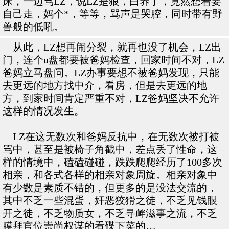
床，一边骂LZ，说LZ是狼，白养了，竟然想着要
自己走，妈个*，等等，骂声是哭腔，同时带有野
兽般的低吼。
从此，LZ想再闹分裂，就再也没了机会，LZ出
门，连个u盘都要被爸妈检查，回家时间不对，LZ
爸妈立马盘问。LZ办事要想不被爸妈发现，只能
去更远的地方找中介，看房，但是去更远的地
方，到家时间肯定严重不对，LZ爸妈坚决不允许
这样的情况发生。
LZ在这无数次和爸妈反抗中，在无数次被打被
骂中，甚至是被椅子角戳中，差点丢了性命，这
样的情境中，磕磕碰碰，跌跌爬爬经历了100多次
相亲，和各式各样的相亲对象周旋。相亲对象中
有少数是素质不错的，但更多的是没法交流的，
其中不乏一些混蛋，奸恶狡猾之徒，不乏见钱眼
开之徒，不乏物质女，不乏寻衅滋事之流，不乏
膜拜官位崇尚权谋的看碟下菜的…