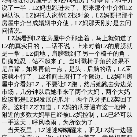
Z到附近得房屋中介那咨询租房子得事情，和中介
说了一半，LZ妈也跑进去了。原来那个中介和LZ
妈认识，LZ妈托人家帮LZ找对象，LZ妈要把那个
房屋中介当成婚姻中介使，LZ妈那天刚好是去问
问情况。
LZ妈看到LZ在房屋中介那坐着，马上就知道了
LZ的真实目的，二话不说，上来对着LZ的肩膀就
是一掌，LZ倒地，肩膀戳到了另一个椅子的角，
剧痛难忍，站不起来了。当时戳椅子角的如果不
是后背，如果再偏一点，是头，后脑的话，LZ应
该就不行了。LZ和阎王府打了个擦边。LZ妈叫房
屋中介看好LZ，不要让LZ跑，然后她跑去旁边菜
市场，几分钟以后她带来了两个大妈，两个大妈
应该都是LZ妈发展的爪牙，两个爪牙把LZ架回了
家。这时LZ才知道，LZ妈的爪牙遍布这一地带，
附近的多数大妈早已经被LZ妈控制，LZ已经可以
一手遮天，呼风唤雨，为所欲为了。
当天夜里，LZ迷迷糊糊醒来，听见LZ妈一边砸