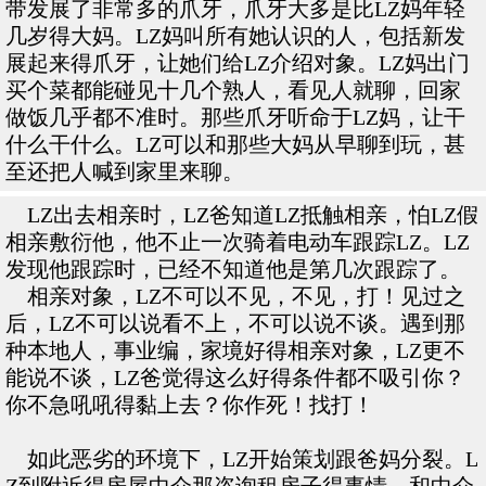
带发展了非常多的爪牙，爪牙大多是比LZ妈年轻
几岁得大妈。LZ妈叫所有她认识的人，包括新发
展起来得爪牙，让她们给LZ介绍对象。LZ妈出门
买个菜都能碰见十几个熟人，看见人就聊，回家
做饭几乎都不准时。那些爪牙听命于LZ妈，让干
什么干什么。LZ可以和那些大妈从早聊到玩，甚
至还把人喊到家里来聊。
LZ出去相亲时，LZ爸知道LZ抵触相亲，怕LZ假
相亲敷衍他，他不止一次骑着电动车跟踪LZ。LZ
发现他跟踪时，已经不知道他是第几次跟踪了。
相亲对象，LZ不可以不见，不见，打！见过之
后，LZ不可以说看不上，不可以说不谈。遇到那
种本地人，事业编，家境好得相亲对象，LZ更不
能说不谈，LZ爸觉得这么好得条件都不吸引你？
你不急吼吼得黏上去？你作死！找打！
如此恶劣的环境下，LZ开始策划跟爸妈分裂。L