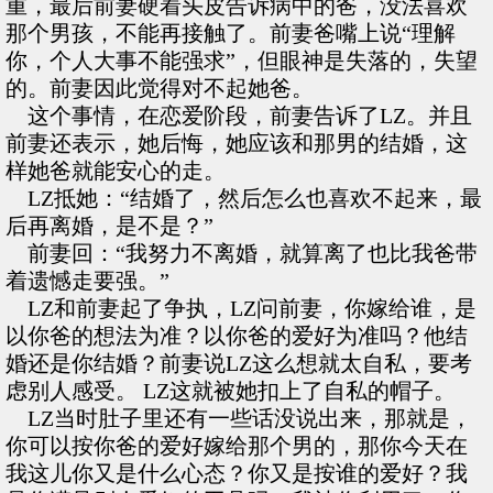
重，最后前妻硬着头皮告诉病中的爸，没法喜欢
那个男孩，不能再接触了。前妻爸嘴上说“理解
你，个人大事不能强求”，但眼神是失落的，失望
的。前妻因此觉得对不起她爸。
这个事情，在恋爱阶段，前妻告诉了LZ。并且
前妻还表示，她后悔，她应该和那男的结婚，这
样她爸就能安心的走。
LZ抵她：“结婚了，然后怎么也喜欢不起来，最
后再离婚，是不是？”
前妻回：“我努力不离婚，就算离了也比我爸带
着遗憾走要强。”
LZ和前妻起了争执，LZ问前妻，你嫁给谁，是
以你爸的想法为准？以你爸的爱好为准吗？他结
婚还是你结婚？前妻说LZ这么想就太自私，要考
虑别人感受。 LZ这就被她扣上了自私的帽子。
LZ当时肚子里还有一些话没说出来，那就是，
你可以按你爸的爱好嫁给那个男的，那你今天在
我这儿你又是什么心态？你又是按谁的爱好？我