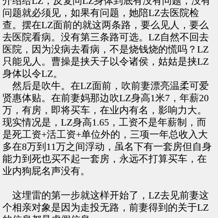
介绍给LZ，反复问LZ身体到底有没有问题，没有
问题就必须见，如果有问题，她陪LZ去医院检
查。摆在LZ面前的就这两条路，要么见人，要么
去医院看病。没有第三条路可选。LZ自然不回去
医院，因为没病去看病，不是烧钱烧的慌吗？LZ
只能见人。曹操是挟天子以令诸侯，姑姑是挟LZ
身体以令LZ。
然后是吹牛。在LZ面前，吹前妻漂亮温柔可爱
贤惠体贴。在前妻妈那边吹LZ身高1米7，年薪20
万，有房，即将买车，在业内有名，影响力大。
现实情况是，LZ身高1.65，工资不是年薪制，而
是死工资+活工资+单位外的，三项一年总收入大
多在8万到11万之间浮动，虽名下有一套房但自身
能力到死也买不起一套房，永远不打算买车，在
业内狗屁名声没有。
这埋雷的第一步就这样开始了，LZ去见前妻这
个相亲对象是因为走投无路，前妻得到的关于LZ