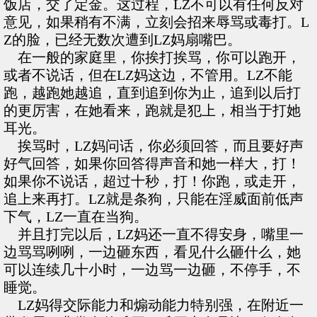
饭店，交了定金。这过程，LZ不可以有任何反对
意见，如果稍有不满，立刻会招来辱骂或毒打。L
Z的脸，已经无数次遭到LZ妈扇嘴巴。
在一般的家庭里，你挨打挨骂，你可以跑开，
或者不说话，但在LZ妈这边，不管用。LZ不能
跑，越跑她越追，直到追到你为止，追到以后打
的更厉害，在她看来，跑就是犯上，相当于打她
耳光。
挨骂时，LZ妈问话，你必须回答，而且要好声
好气回答，如果你回答得声音和她一样大，打！
如果你不说话，超过十秒，打！你跑，或走开，
追上来再打。LZ就是条狗，只能在淫威面前低声
下气，LZ一直在当狗。
并且打完以后，LZ妈还一直不得安身，嘴里一
边骂骂咧咧，一边砸东西，看见什么砸什么，她
可以连续几十小时，一边骂一边砸，不停手，不
睡觉。
LZ妈得交际能力和煽动能力特别强，在附近一