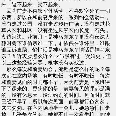
来，逗不起来，笑不起来。
因为前妻不喜欢室外活动，不喜欢室外的一切
东西，所以在和前妻后来的一系列约会活动中，
没有走过公园，没有走过步行广场，没有走过花
草从区和林区，没有坐过风景区的长凳，石头，
湖边河边。花前月下是神马东东？更没有夜深人
静时树下谁偷亲谁一下，谁依偎在谁怀里，谁跟
谁互诉衷肠。悄悄话是神马东东？情话是神马东
东？互诉衷肠怎么诉？LZ虽然有过一次婚史，但
以上这些经验为零，根本没有实战过。
那么每次和前妻约会，流程是怎么样的呢？每
次都在室内场地，有时吃饭，有时不吃饭。每次
和前妻见面的时间都不早，因为前妻是上晚班课
下了课来的。更头疼的是，前妻每天的课都是满
的，没有休息天，没法约别的时间。见面时间就
已经不早了，所以每次见面，前妻都行色匆匆，
来去匆匆。在室内场地坐一会儿，她急急忙忙走
掉。几乎每次约会，她都不止一次看手机上的钟