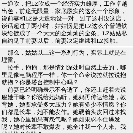
一通吹，把LZ吹成一个经济实力雄厚，工作卓越
出色，前途无限量，家底殷实的这么一个形象，
说前妻和LZ是天造地设一对，过了这村没这店，
谈话超过了两小时，姑姑愣是把LZ这么个普通铁
块给镀成了一个大大的金灿灿的金条。LZ姑姑私
自约见了前妻以后，前妻决定继续和LZ接触。
那么，姑姑以上这一系列行为，实际上就是在
埋雷。
拉手，抱抱，那是情到深处时自然上去的，哪
里是像电脑程序一样，你一个命令说拉就拉说抱
就抱？你是塔台控制中心吗？
前妻已经明确表示不合适了，你还上赶着去说
服她干嘛？你说给她妈听，她妈再传达给她，教
育她，她要承受多大压力？她有多少不情愿？你
们都是长辈，她不能发作。她硬着头皮回过来找
我，她心里如果有怨气呢？她如果忍不住爆发
呢？她对长辈不敢爆发，她全冲我一个人来。我