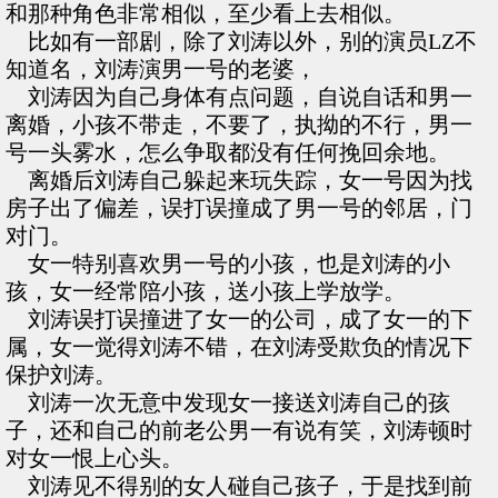
和那种角色非常相似，至少看上去相似。
比如有一部剧，除了刘涛以外，别的演员LZ不
知道名，刘涛演男一号的老婆，
刘涛因为自己身体有点问题，自说自话和男一
离婚，小孩不带走，不要了，执拗的不行，男一
号一头雾水，怎么争取都没有任何挽回余地。
离婚后刘涛自己躲起来玩失踪，女一号因为找
房子出了偏差，误打误撞成了男一号的邻居，门
对门。
女一特别喜欢男一号的小孩，也是刘涛的小
孩，女一经常陪小孩，送小孩上学放学。
刘涛误打误撞进了女一的公司，成了女一的下
属，女一觉得刘涛不错，在刘涛受欺负的情况下
保护刘涛。
刘涛一次无意中发现女一接送刘涛自己的孩
子，还和自己的前老公男一有说有笑，刘涛顿时
对女一恨上心头。
刘涛见不得别的女人碰自己孩子，于是找到前