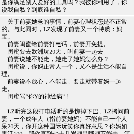
是你满足别人爱好的工具吗？我被你利用了，你
说我自私？到底谁自私？
关于前妻她爸的事情，前妻心理状态是不正常
的。与此同时，LZ发现了前妻又一个特质：妈
宝。
前妻闺蜜给前妻打电话，前妻开免提。
闺蜜要去欧洲玩20天，叫前妻一起去。
前妻说她不能走，她走了她妈怎么办？
闺蜜说，你妈正常人一个，又不是生活不能自
理。
前妻说不放心，不能走。要走就带着妈一起
走。
闺蜜骂“你Y的神经病”！
LZ听完这段打电话听的是惊掉下巴。LZ拷问前
妻，一个成年人（指前妻她妈）不能自己一个人
呆20天，你开这种国际玩笑你真好意思？你妈如
果活100，那你直到七十几岁都是哪都不能去，等