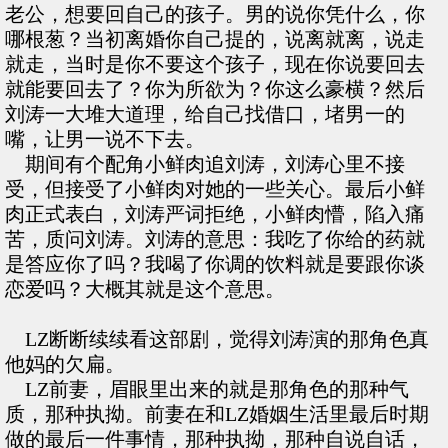
老公，想要回自己的孩子。男的说你凭什么，你
哪根葱？当初离婚你自己提的，说离就离，说走
就走，当时是你不要这个孩子，现在你说要回去
就能要回去了？你为所欲为？你这么豪横？然后
刘涛一大堆大道理，给自己找借口，堵男一的
嘴，让男一说不下去。
期间有个配角小鲜肉追刘涛，刘涛心里不接
受，但接受了小鲜肉对她的一些关心。最后小鲜
肉正式表白，刘涛严词拒绝，小鲜肉懵，陷入痛
苦，质问刘涛。刘涛的意思：我吃了你给的药就
是答应你了吗？我喝了你调的饮料就是要跟你谈
恋爱吗？大概其就是这个意思。
LZ断断续续看这部剧，觉得刘涛演的那角色真
他妈的欠扁。
LZ前妻，眉眼里出来的就是那角色的那种气
质，那种执拗。前妻在和LZ婚姻生活里最后时期
做的最后一件事情，那种执拗，那种自说自话，