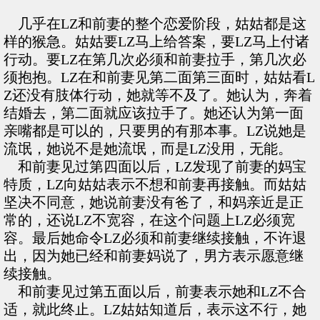
几乎在LZ和前妻的整个恋爱阶段，姑姑都是这
样的猴急。姑姑要LZ马上给答案，要LZ马上付诸
行动。要LZ在第几次必须和前妻拉手，第几次必
须抱抱。LZ在和前妻见第二面第三面时，姑姑看L
Z还没有肢体行动，她就等不及了。她认为，奔着
结婚去，第二面就应该拉手了。她还认为第一面
亲嘴都是可以的，只要男的有那本事。LZ说她是
流氓，她说不是她流氓，而是LZ没用，无能。
和前妻见过第四面以后，LZ发现了前妻的妈宝
特质，LZ向姑姑表示不想和前妻再接触。而姑姑
坚决不同意，她说前妻没有爸了，和妈亲近是正
常的，还说LZ不宽容，在这个问题上LZ必须宽
容。最后她命令LZ必须和前妻继续接触，不许退
出，因为她已经和前妻妈说了，男方表示愿意继
续接触。
和前妻见过第五面以后，前妻表示她和LZ不合
适，就此终止。LZ姑姑知道后，表示这不行，她