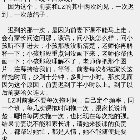
因为这个，前妻和LZ的其中两次约见，一次迟
到，一次放鸽子。
迟到的那一次，是因为前妻下课不能马上走，
会有家长问这问那，谈话，问小孩怎么样，问小
孩听不听进去；小孩那段没听清楚，老师你再解
释一下；小孩那段重点词没画下来，老师你帮他
画一下；小孩那段理解不了，老师你把那个图
片，注释拷给我们，等等。前妻每次都被家长这
样拖时间，少则十分钟，多则一小时。那次见面
因为这个原因，前妻迟到了半小时以上。到了以
后前妻哈欠连天。
LZ叫前妻不要每次拖时间，自己定个频率，同
一个班，每几次课拖时间拖一次，跟家长说清
楚，哪怕每两次拖一次，也比现在每次拖的强。
结果前妻说不能和家长讲，请她来接课的负责
人，都帮过她忙，都是人情，她不能随便提要
求。