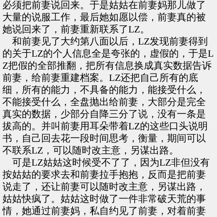
必须把前妻说回来。于是姑姑在前妻妈那儿做了
大量的说服工作，最后她如愿以偿，前妻真的被
她说回来了，前妻重新联系了LZ。
和前妻见了大约第八面以后，LZ发现前妻得到
的关于LZ的个人信息全是夸张的，虚假的，于是L
Z把假的全部推翻，把所有信息换成真实数据告诉
前妻，给前妻重建档案。LZ还把自己所有的底
细，所有的能力，不具备的能力，能接受什么，
不能接受什么，全盘抛出给前妻，大部分是完全
真实的数据，少部分自降三分了说，没有一条是
拔高的。并叫前妻用耳朵带着LZ的这些口头说明
书，自己回去花一段时间思考，衡量，期间可以
不联系LZ，可以随时改主意，另谋出路。
可是LZ姑姑这时候受不了了，因为LZ非但没有
按姑姑的要求去和前妻拉手抱抱，反而是把前妻
说走了，还让前妻可以随时改主意，另谋出路，
姑姑快疯了。姑姑这时做了一件非常破天荒的事
情，她通过前妻妈，私自约见了前妻，对着前妻