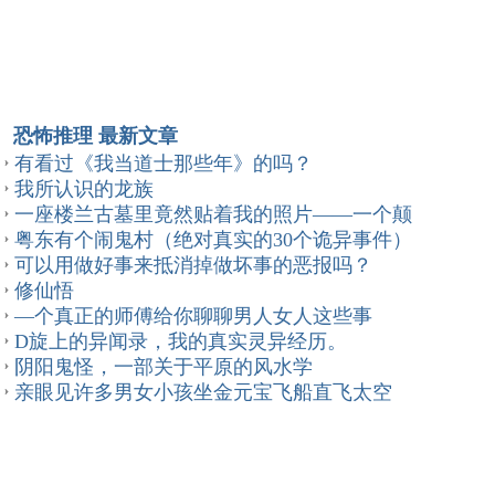
恐怖推理 最新文章
有看过《我当道士那些年》的吗？
我所认识的龙族
一座楼兰古墓里竟然贴着我的照片——一个颠
粤东有个闹鬼村（绝对真实的30个诡异事件）
可以用做好事来抵消掉做坏事的恶报吗？
修仙悟
—个真正的师傅给你聊聊男人女人这些事
D旋上的异闻录，我的真实灵异经历。
阴阳鬼怪，一部关于平原的风水学
亲眼见许多男女小孩坐金元宝飞船直飞太空