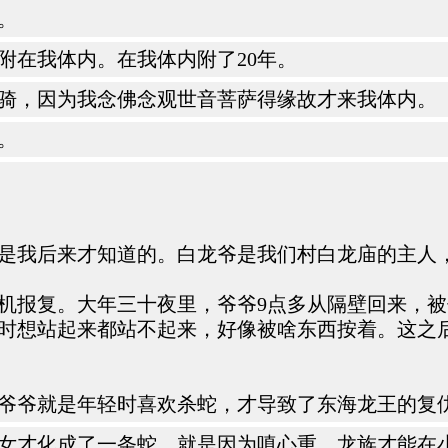
。
在我体内。在我体内附了20年。
骑，因为我念佛念观世音菩萨得缘故才来我体内。
。
是我后来才知道的。白龙爷是我们村白龙庙的主人
机报复。大年三十夜里，爷爷9点多从隔壁回来，被
时想站起来都站不起来，好像被啥东西按着。这之
爷爷就是年轻时喜欢杀蛇，才导致了东海龙王的复
女才化成了一条蛇，就是因为嗔心重，龙族才能在