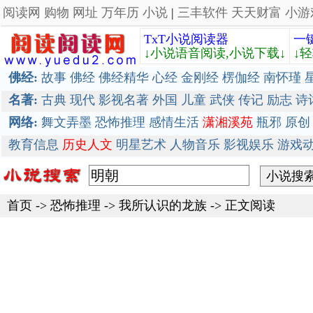
阅读网
购物
网址
万年历
小说
|
三丰软件
天天财富
小游
TxT小说阅读器
一
↓小说语音阅读,小说下载↓
↓
佛经:
故事
佛经
佛经精华
心经
金刚经
楞伽经
南怀瑾
名著:
古典
现代
影视名著
外国
儿童
武侠
传记
励志
诗
网络:
舞文弄墨
恐怖推理
感情生活
潇湘溪苑
瓶邪
原创
教育信息
历史人文
明星艺术
人物音乐
影视娱乐
游戏
首页
->
恐怖推理
->
我所认识的龙族
-> 正文阅读