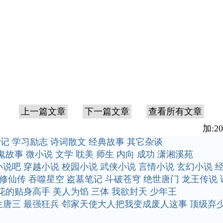
上一篇文章
下一篇文章
查看所有文章
加:20
传记
学习励志
诗词散文
经典故事
其它杂谈
鬼故事
微小说
文学
耽美
师生
内向
成功
潇湘溪苑
小说吧
穿越小说
校园小说
武侠小说
言情小说
玄幻小说
修仙传
吞噬星空
盗墓笔记
斗破苍穹
绝世唐门
龙王传说
花的贴身高手
美人为馅
三体
我欲封天
少年王
生唐三
最强狂兵
邻家天使大人把我变成废人这事
顶级弃