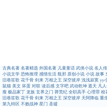
古典名著
名著精选
外国名著
儿童童话
武侠小说
名人
小说文学
恐怖推理
感情生活
瓶邪
原创小说
小说
故事
旧巷笙歌
花千骨
剑来
万相之王
深空彼岸
浅浅寂寞
yy
鼠猫
美文
坏蛋
对联
读后感
文字吧
武动乾坤
遮天
凡人
瘦
极品家丁
龙族
玄界之门
莽荒纪
全职高手
心理罪
校
旧巷笙歌
花千骨
剑来
万相之王
深空彼岸
天阿降临
重
第九特区
不败战神
星门
圣墟