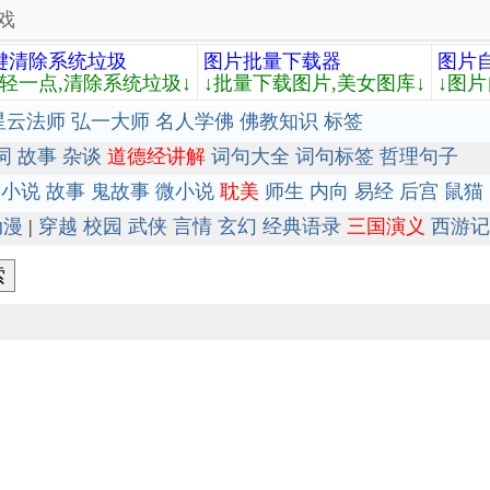
戏
键清除系统垃圾
图片批量下载器
图片
轻轻一点,清除系统垃圾↓
↓批量下载图片,美女图库↓
↓图片
星云法师
弘一大师
名人学佛
佛教知识
标签
词
故事
杂谈
道德经讲解
词句大全
词句标签
哲理句子
小说
故事
鬼故事
微小说
耽美
师生
内向
易经
后宫
鼠猫
动漫
|
穿越
校园
武侠
言情
玄幻
经典语录
三国演义
西游记