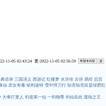
22-11-05 02:43:24 更:2022-11-05 02:56:59
原
经典语录
三国演义
西游记
红楼梦
水浒传
古诗
易经
后宫
诛仙
庶女有毒
哈利波特
雪中悍刀行
知否知否应是绿肥红
少
大奉打更人
剑道第一仙
一剑独尊
剑仙在此
渡劫之王