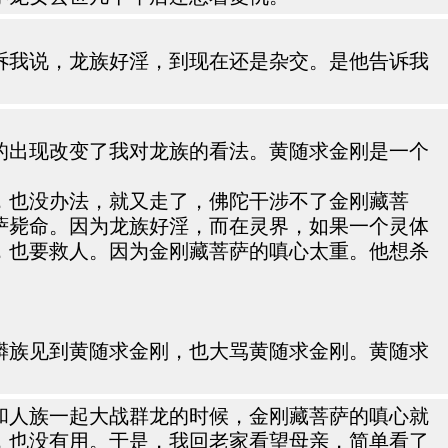
诉我说，龙族好淫，到现在还是杂交。是他告诉我
的出现改变了我对龙族的看法。黄随求金刚是一个
，也没办法，就又走了，佛陀干涉不了金刚藏菩
萨毙命。因为龙族好淫，而在灵界，如果一个灵体
，也要救人。因为金刚藏菩萨的嗔心太重。他想杀
蟒族见到黄随求金刚，也大骂黄随求金刚。黄随求
和人族一起大战群龙的时候，金刚藏菩萨的嗔心就
，也没有用。于是，我回老家看望母亲，简单看了