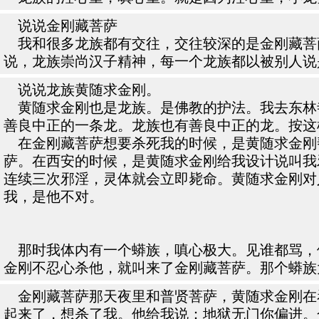
说说金刚藏菩萨
我和很多龙族都有交往，交往较深的是金刚藏菩
说，龙族崇尚汉子精神，每一个龙族都以被别人说
说说龙族黄随求金刚。
黄随求金刚也是龙族。是佛教的护法。我去东林
善良中正的一条龙。龙族也有善良中正的龙。按这
在金刚藏菩萨想要杀死我的时候，是黄随求金刚
萨。在西安的时候，是黄随求金刚给我设计说叫我
连续三次邪淫，灵体就会立即毙命。黄随求金刚对
我，是他不对。
那时我体内有一个蟒族，嗔心极大。见谁都骂，
金刚不忍心杀他，就叫来了金刚藏菩萨。那个蟒族
金刚藏菩萨那天夜里和普贤菩萨，黄随求金刚在
起来了，想杀了我。他给我说：地狱无门你偏进。