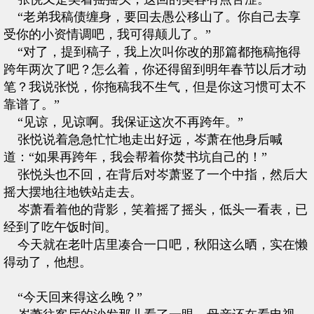
“老弟我稿债缠身，要回去愚公移山了。你自己去享
受你的小资情调吧，我可得颠儿了。”
“对了，提到稿子，我上次叫你改的那篇都拖稿拖得
跨年两次了吧？怎么着，你还得留到明年春节以后才动
笔？我说张悦，你拖稿我不生气，但是你这习惯可太不
靠谱了。”
“见谅，见谅啊。我保证这次不再跨年。”
张悦说着急急忙忙地走出好远，岑萧在他身后喊
道：“如果再跨年，我会帮着你焚书坑自己的！”
张悦头也不回，在背后对岑萧竖了一个中指，然后大
摇大摆地往地铁站走去。
岑萧看着他的背影，笑着摇了摇头，低头一看表，已
经到了吃午饭时间。
今天就在老叶店里凑合一口吧，秋阳这么晒，实在懒
得动了，他想。
“今天回来得这么晚？”