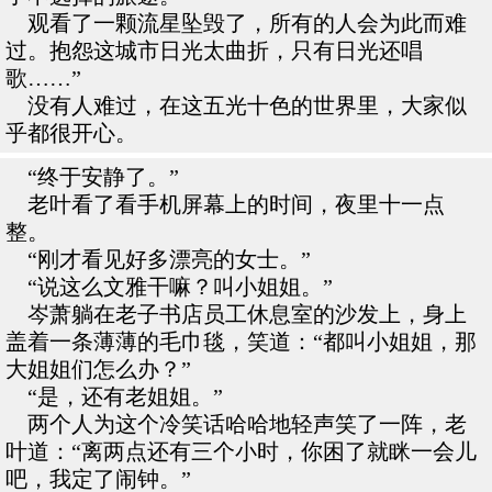
观看了一颗流星坠毁了，所有的人会为此而难
过。抱怨这城市日光太曲折，只有日光还唱
歌……”
没有人难过，在这五光十色的世界里，大家似
乎都很开心。
“终于安静了。”
老叶看了看手机屏幕上的时间，夜里十一点
整。
“刚才看见好多漂亮的女士。”
“说这么文雅干嘛？叫小姐姐。”
岑萧躺在老子书店员工休息室的沙发上，身上
盖着一条薄薄的毛巾毯，笑道：“都叫小姐姐，那
大姐姐们怎么办？”
“是，还有老姐姐。”
两个人为这个冷笑话哈哈地轻声笑了一阵，老
叶道：“离两点还有三个小时，你困了就眯一会儿
吧，我定了闹钟。”