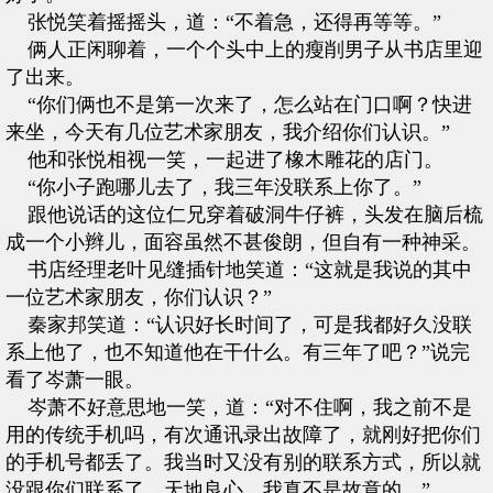
张悦笑着摇摇头，道：“不着急，还得再等等。”
俩人正闲聊着，一个个头中上的瘦削男子从书店里迎
了出来。
“你们俩也不是第一次来了，怎么站在门口啊？快进
来坐，今天有几位艺术家朋友，我介绍你们认识。”
他和张悦相视一笑，一起进了橡木雕花的店门。
“你小子跑哪儿去了，我三年没联系上你了。”
跟他说话的这位仁兄穿着破洞牛仔裤，头发在脑后梳
成一个小辫儿，面容虽然不甚俊朗，但自有一种神采。
书店经理老叶见缝插针地笑道：“这就是我说的其中
一位艺术家朋友，你们认识？”
秦家邦笑道：“认识好长时间了，可是我都好久没联
系上他了，也不知道他在干什么。有三年了吧？”说完
看了岑萧一眼。
岑萧不好意思地一笑，道：“对不住啊，我之前不是
用的传统手机吗，有次通讯录出故障了，就刚好把你们
的手机号都丢了。我当时又没有别的联系方式，所以就
没跟你们联系了。天地良心，我真不是故意的。”