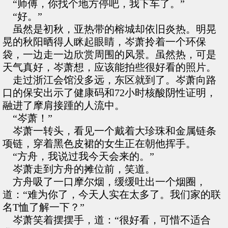
“师傅，你找个地方停吧，我下车了。”
“好。”
虽然是初秋，亚热带的榕城却依旧炎热。明晃
晃的秋阳晒得人眯起眼睛，岑萧拎着一个环保
袋，一边走一边欣赏周围的风景。虽然热，可是
天气真好，岑萧想，应该能拍些很好看的照片。
走过浙江会馆没多远，东区就到了。岑萧向路
口的保安出示了健康码和72小时核酸阴性证明，
融进了摩肩接踵的人流中。
“岑萧！”
岑萧一转头，看见一个戴着大珍珠和金属链条
项链，穿着黑色皮裙的女生正在朝他挥手。
“方舟，我说过我今天会来的。”
岑萧走到方舟的摊位前，笑道。
方舟吸了一口摩尔烟，缓缓吐出一个烟圈，
道：“难为你了，今天人实在太多了。我们家的联
名T恤了解一下？”
岑萧笑着摆摆手，道：“很好看，可惜不适合