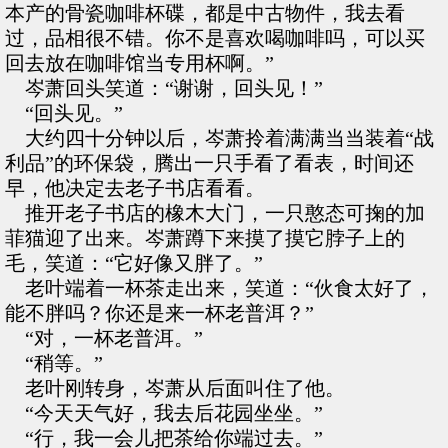
本产的骨瓷咖啡杯碟，都是中古物件，我去看
过，品相很不错。你不是喜欢喝咖啡吗，可以买
回去放在咖啡馆当专用杯啊。”
岑萧回头笑道：“谢谢，回头见！”
“回头见。”
大约四十分钟以后，岑萧拎着满满当当装着“战
利品”的环保袋，腾出一只手看了看表，时间还
早，他决定去老子书店看看。
推开老子书店的橡木大门，一只憨态可掬的加
菲猫迎了出来。岑萧蹲下来摸了摸它脖子上的
毛，笑道：“它好像又胖了。”
老叶端着一杯茶走出来，笑道：“伙食太好了，
能不胖吗？你还是来一杯老普洱？”
“对，一杯老普洱。”
“稍等。”
老叶刚转身，岑萧从后面叫住了他。
“今天天气好，我去后花园坐坐。”
“行，我一会儿把茶给你端过去。”