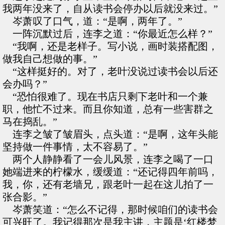
我两年没来了，自从读书会停办以后就没来过。”
岑萧叹了口气，道：“是啊，两年了。”
一阵沉默过后，连李之道：“你最近怎么样？”
“我啊，还是老样子。写小说，画时装搭配图，
做我自己想做的事。”
“这样挺好的。对了，老叶没说过读书会以后还
会办吗？”
“恐怕很难了。现在书店只剩下老叶和一个兼
职，他忙不过来。而且你知道，总有一些害群之
马在捣乱。”
连李之皱了皱眉头，点头道：“是啊，这年头能
坚持做一件事情，太不容易了。”
两个人静静看了一会儿风景，连李之喝了一口
她端进来的柠檬水，缓缓道：“还记得四年前吗，
我，你，还有老墙兄，跟老叶一起在这儿拍了一
张合影。”
岑萧笑道：“怎么不记得，那时候咱们的读书会
可兴旺了。我记得那次是我主讲，主题是‘红楼梦