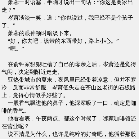
萧蓉一时语塞，半晌才说出一句话：“你这是离家出
走？”
岑萧淡淡一笑，道：“你也说过，我已经不是个孩子
了。”
萧蓉的眼神顿时暗淡下来。
“好，你去吧，该带的东西带好，路上小心。”
“嗯。”
在俞钟家狠狠吐槽了自己的母亲之后，岑萧还是觉得
气闷，决定到附近走走。
亚热带城市的夏末，夜风里已经带着凉意，但并不寒
冷，反而非常舒服。岑萧低头走在苍山区老街的石板路
上，觉得心情似乎好些了。
一股香气飘进他的鼻子，他深深吸了一口，确定是咖
啡的香气。
他看看表，午夜两点。都这个时候了，哪家咖啡馆还
在营业呢？
说不清是为什么，也许是纯粹的好奇吧，他循着那股