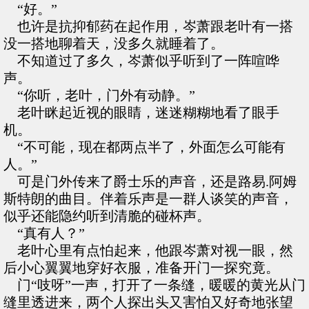
“好。”
也许是抗抑郁药在起作用，岑萧跟老叶有一搭
没一搭地聊着天，没多久就睡着了。
不知道过了多久，岑萧似乎听到了一阵喧哗
声。
“你听，老叶，门外有动静。”
老叶眯起近视的眼睛，迷迷糊糊地看了眼手
机。
“不可能，现在都两点半了，外面怎么可能有
人。”
可是门外传来了爵士乐的声音，还是路易.阿姆
斯特朗的曲目。伴着乐声是一群人谈笑的声音，
似乎还能隐约听到清脆的碰杯声。
“真有人？”
老叶心里有点怕起来，他跟岑萧对视一眼，然
后小心翼翼地穿好衣服，准备开门一探究竟。
门“吱呀”一声，打开了一条缝，暖暖的黄光从门
缝里透进来，两个人探出头又害怕又好奇地张望