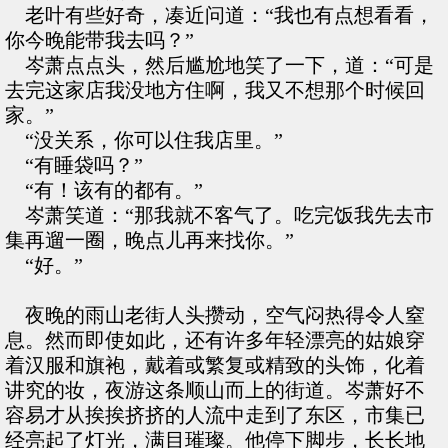
老叶有些好奇，凑近问道：“我也有点想看看，
你今晚能带我去吗？”
岑萧点点头，然后尴尬地笑了一下，道：“可是
去完这家店我没地方住啊，我又不想那个时候回
家。”
“没关系，你可以住我店里。”
“有睡袋吗？”
“有！该有的都有。”
岑萧笑道：“那我就不客气了。吃完饭我先去市
集再遛一圈，晚点儿再来找你。”
“好。”
夜晚的雨山老街人头攒动，空气闷热得令人窒
息。然而即使如此，还有许多年轻漂亮的姑娘穿
着汉服和旗袍，戴着或繁复或精致的头饰，化着
讲究的妆，夜游这条顺山而上的街道。岑萧好不
容易才从挨挨挤挤的人流中走到了东区，市集已
经亮起了灯光，满目璀璨。他停下脚步，长长地