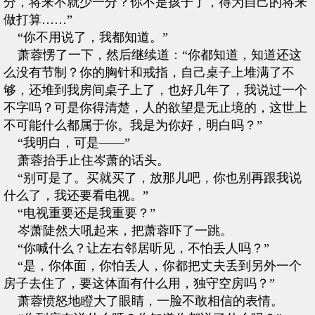
分，将来不就少一分？你不是孩子了，得为自己的将来
做打算……”
“你不用说了，我都知道。”
萧蓉愣了一下，然后继续道：“你都知道，知道还这
么没有节制？你的胸针和戒指，自己桌子上堆满了不
够，还堆到我房间桌子上了，也好几年了，我说过一个
不字吗？可是你得清楚，人的欲望是无止境的，这世上
不可能什么都属于你。我是为你好，明白吗？”
“我明白，可是——”
萧蓉抬手止住岑萧的话头。
“别可是了。买就买了，放那儿吧，你也别再跟我说
什么了，我还要看电视。”
“电视重要还是我重要？”
岑萧陡然大吼起来，把萧蓉吓了一跳。
“你喊什么？让左右邻居听见，不怕丢人吗？”
“是，你体面，你怕丢人，你都把丈夫丢到另外一个
房子去住了，要这体面有什么用，独守空房吗？”
萧蓉愤怒地瞪大了眼睛，一脸不敢相信的表情。