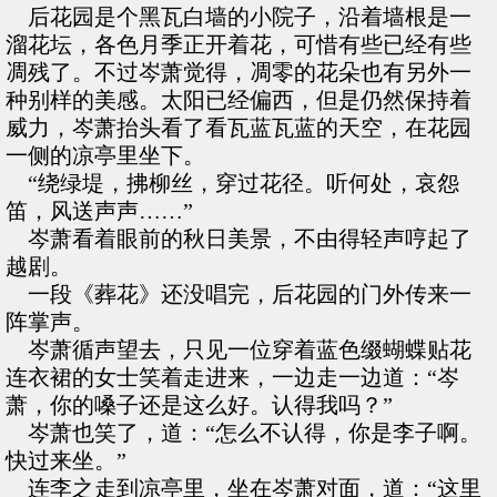
后花园是个黑瓦白墙的小院子，沿着墙根是一
溜花坛，各色月季正开着花，可惜有些已经有些
凋残了。不过岑萧觉得，凋零的花朵也有另外一
种别样的美感。太阳已经偏西，但是仍然保持着
威力，岑萧抬头看了看瓦蓝瓦蓝的天空，在花园
一侧的凉亭里坐下。
“绕绿堤，拂柳丝，穿过花径。听何处，哀怨
笛，风送声声……”
岑萧看着眼前的秋日美景，不由得轻声哼起了
越剧。
一段《葬花》还没唱完，后花园的门外传来一
阵掌声。
岑萧循声望去，只见一位穿着蓝色缀蝴蝶贴花
连衣裙的女士笑着走进来，一边走一边道：“岑
萧，你的嗓子还是这么好。认得我吗？”
岑萧也笑了，道：“怎么不认得，你是李子啊。
快过来坐。”
连李之走到凉亭里，坐在岑萧对面，道：“这里