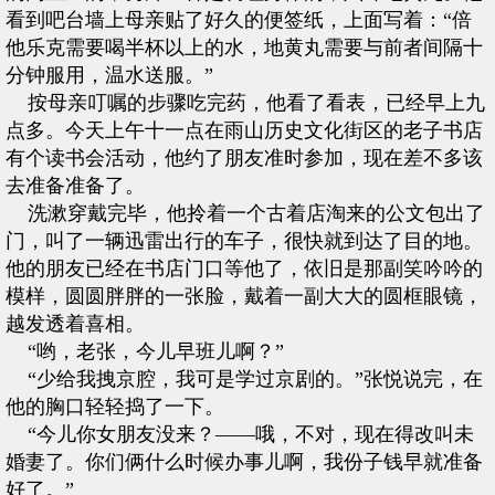
看到吧台墙上母亲贴了好久的便签纸，上面写着：“倍
他乐克需要喝半杯以上的水，地黄丸需要与前者间隔十
分钟服用，温水送服。”
按母亲叮嘱的步骤吃完药，他看了看表，已经早上九
点多。今天上午十一点在雨山历史文化街区的老子书店
有个读书会活动，他约了朋友准时参加，现在差不多该
去准备准备了。
洗漱穿戴完毕，他拎着一个古着店淘来的公文包出了
门，叫了一辆迅雷出行的车子，很快就到达了目的地。
他的朋友已经在书店门口等他了，依旧是那副笑吟吟的
模样，圆圆胖胖的一张脸，戴着一副大大的圆框眼镜，
越发透着喜相。
“哟，老张，今儿早班儿啊？”
“少给我拽京腔，我可是学过京剧的。”张悦说完，在
他的胸口轻轻捣了一下。
“今儿你女朋友没来？——哦，不对，现在得改叫未
婚妻了。你们俩什么时候办事儿啊，我份子钱早就准备
好了。”