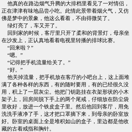
他真的在路边烟气升腾的大排档里看见了一对情侣，
正在津津有味地品尝小吃。此情此景带着烟火气，又仿
佛是梦中的景象，他这么看着，不由得微笑了。
绿灯亮了，车又开了。
回到家的时候，客厅里只开了柔和的背景灯，母亲坐
在沙发上，正认真地看着电视里转播的排球比赛。
“回来啦？”
“嗯。”
“记得把手机流量给关了。”
“好。”
他关掉流量，把手机放在客厅的小吧台上，这上面堆
满了各种各样的东西，有的随时要用，有的已经很久没
用，积上了一层灰尘。他把门钥匙挂在衣架形状的小木
架子上，回房间脱下手上的两个尾戒，仔细放在防尘袋
里收好，放进一个铁皮盒子里。然后他回到客厅，用免
洗洗手液净了手，这才把口罩摘下来，到母亲的卧室放
好。卧室的桌面上全是堆积如山的盒子，里边都是他收
藏的古着戒指和胸针。