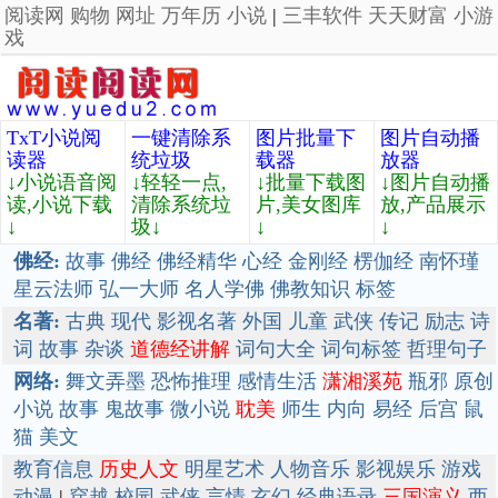
阅读网
购物
网址
万年历
小说
|
三丰软件
天天财富
小游
戏
TxT小说阅
一键清除系
图片批量下
图片自动播
读器
统垃圾
载器
放器
↓小说语音阅
↓轻轻一点,
↓批量下载图
↓图片自动播
读,小说下载
清除系统垃
片,美女图库
放,产品展示
↓
圾↓
↓
↓
佛经:
故事
佛经
佛经精华
心经
金刚经
楞伽经
南怀瑾
星云法师
弘一大师
名人学佛
佛教知识
标签
名著:
古典
现代
影视名著
外国
儿童
武侠
传记
励志
诗
词
故事
杂谈
道德经讲解
词句大全
词句标签
哲理句子
网络:
舞文弄墨
恐怖推理
感情生活
潇湘溪苑
瓶邪
原创
小说
故事
鬼故事
微小说
耽美
师生
内向
易经
后宫
鼠
猫
美文
教育信息
历史人文
明星艺术
人物音乐
影视娱乐
游戏
动漫
|
穿越
校园
武侠
言情
玄幻
经典语录
三国演义
西