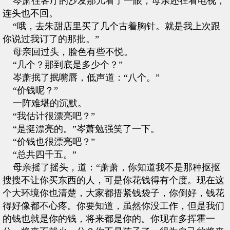
岑萧往客厅的沙发那儿看了一眼，母亲还在看电视，
连头也不回。
“哦，去朱甜店里买了几个古着胸针。就是我上次跟
你说过我订了的那批。”
母亲回过头，脸色有些不悦。
“几个？那到底是多少个？”
岑萧抿了抿嘴唇，低声道：“八个。”
“价钱呢？”
一阵难堪的沉默。
“我估计很漂亮吧？”
“是挺漂亮的。”岑萧勉强笑了一下。
“价钱也很漂亮吧？”
“总共四千五。”
母亲摇了摇头，道：“萧萧，你知道我不是那种抠抠
搜搜不让你买东西的人，可是你花钱得有个度。现在这
个大环境你也清楚，大家都捂紧钱袋子，你倒好，钱花
得好像都不心疼。你要知道，虽然你没工作，但是我们
的钱也就是你的钱，将来都是你的。你现在多挥霍一