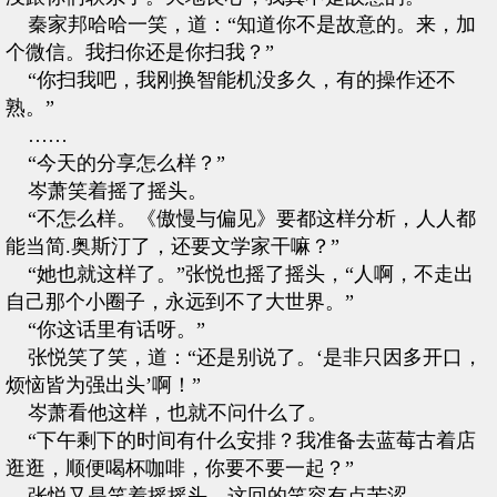
秦家邦哈哈一笑，道：“知道你不是故意的。来，加
个微信。我扫你还是你扫我？”
“你扫我吧，我刚换智能机没多久，有的操作还不
熟。”
……
“今天的分享怎么样？”
岑萧笑着摇了摇头。
“不怎么样。《傲慢与偏见》要都这样分析，人人都
能当简.奥斯汀了，还要文学家干嘛？”
“她也就这样了。”张悦也摇了摇头，“人啊，不走出
自己那个小圈子，永远到不了大世界。”
“你这话里有话呀。”
张悦笑了笑，道：“还是别说了。‘是非只因多开口，
烦恼皆为强出头’啊！”
岑萧看他这样，也就不问什么了。
“下午剩下的时间有什么安排？我准备去蓝莓古着店
逛逛，顺便喝杯咖啡，你要不要一起？”
张悦又是笑着摇摇头，这回的笑容有点苦涩。