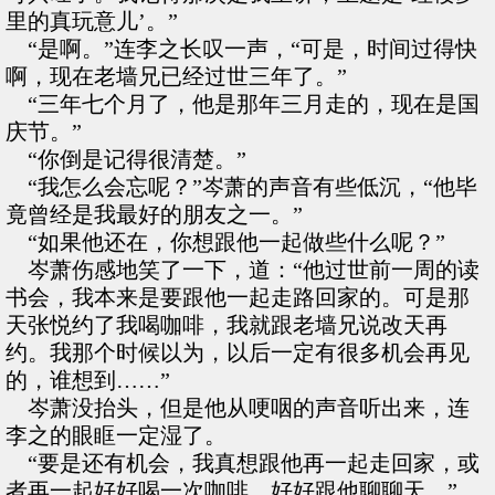
里的真玩意儿’。”
“是啊。”连李之长叹一声，“可是，时间过得快
啊，现在老墙兄已经过世三年了。”
“三年七个月了，他是那年三月走的，现在是国
庆节。”
“你倒是记得很清楚。”
“我怎么会忘呢？”岑萧的声音有些低沉，“他毕
竟曾经是我最好的朋友之一。”
“如果他还在，你想跟他一起做些什么呢？”
岑萧伤感地笑了一下，道：“他过世前一周的读
书会，我本来是要跟他一起走路回家的。可是那
天张悦约了我喝咖啡，我就跟老墙兄说改天再
约。我那个时候以为，以后一定有很多机会再见
的，谁想到……”
岑萧没抬头，但是他从哽咽的声音听出来，连
李之的眼眶一定湿了。
“要是还有机会，我真想跟他再一起走回家，或
者再一起好好喝一次咖啡，好好跟他聊聊天。”