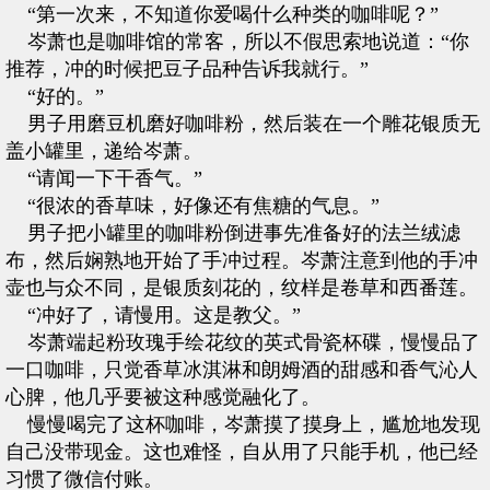
“第一次来，不知道你爱喝什么种类的咖啡呢？”
岑萧也是咖啡馆的常客，所以不假思索地说道：“你
推荐，冲的时候把豆子品种告诉我就行。”
“好的。”
男子用磨豆机磨好咖啡粉，然后装在一个雕花银质无
盖小罐里，递给岑萧。
“请闻一下干香气。”
“很浓的香草味，好像还有焦糖的气息。”
男子把小罐里的咖啡粉倒进事先准备好的法兰绒滤
布，然后娴熟地开始了手冲过程。岑萧注意到他的手冲
壶也与众不同，是银质刻花的，纹样是卷草和西番莲。
“冲好了，请慢用。这是教父。”
岑萧端起粉玫瑰手绘花纹的英式骨瓷杯碟，慢慢品了
一口咖啡，只觉香草冰淇淋和朗姆酒的甜感和香气沁人
心脾，他几乎要被这种感觉融化了。
慢慢喝完了这杯咖啡，岑萧摸了摸身上，尴尬地发现
自己没带现金。这也难怪，自从用了只能手机，他已经
习惯了微信付账。