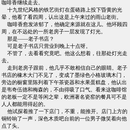
咖啡香继续走去。
十九世纪风格的铁艺街灯在蛋硌路上投下昏黄的光
晕，他看了看四周，认出这是上午来过的雨山老街。
咖啡香愈发浓郁了，他确定来源就在这儿。他环顾四
周，在不远处的一所老房子一层发现了灯光。
那是——老子书店？
可是老子书店只营业到晚上十点呀。
不管了，去看看究竟吧。他这么想着，往那处灯光走
去。
走到老房子跟前，他几乎不敢相信自己的眼睛。老子
书店的橡木大门不见了，变成了墨绿色小格玻璃木门，
旁边的橱窗里陈列着下午茶瓷器和水果蛋糕盘，他认出
是韦奇伍德和梅森的，不由得吸了口气。看来这咖啡馆
的老板一定不是等闲之辈，欧洲著名瓷窑的餐具可不是
人人都能用得起的。
他试探着推了一下店门，不重，能推开。店门上方的
铜铃响了一声，深色木质吧台前的一位男子微笑着向他
点了头。