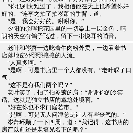
“你也别太难过了，我相信他在天上也希望你好
好的。”连李之拍了拍岑萧的手背，道。
“是，我会好好的。谢谢你。”
夕阳的余晖把花园里的一切染上一层金色，晴
朗的天空有鸽子飞过，留下一串悦耳的哨音。
老叶和岑萧一边吃着牛肉粉外卖，一边看着书
店落地窗外熙熙攘攘的人流。
“人真多啊。”
“是啊，可是书店里一个人都没有。”老叶叹了口
气。
“这不是有我们两个吗？”
老叶笑了，拍了拍岑萧的肩：“谢谢你的冷笑
话。这就是独立书店的尴尬处境啊。”
“好在你也不求门庭若市。”
“是啊，可是无人问津总是让人有些丧气的。”
岑萧环顾了一下四周，道：“我记得，这书店的
房产以前还是老墙兄名下的吧？”