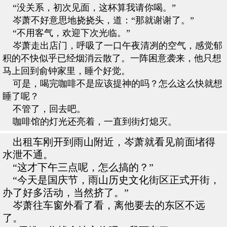
“没关系，初次见面，这杯算我请你喝。”
岑萧不好意思地挠挠头，道：“那就谢谢了。”
“不用客气，欢迎下次光临。”
岑萧走出店门，呼吸了一口午夜清冽的空气，感觉郁
积的不快似乎已经烟消云散了。一阵困意袭来，他只想
马上回到俞钟家里，睡个好觉。
可是，喝完咖啡不是应该提神的吗？怎么这么快就想
睡了呢？
不管了，回去吧。
咖啡馆的灯光还亮着，一直到街灯熄灭。
出租车刚开到雨山附近，岑萧就看见前面堵得
水泄不通。
“这才下午三点呢，怎么搞的？”
“今天是国庆节，雨山历史文化街区正式开街，
办了好多活动，当然挤了。”
岑萧往车窗外看了看，离他要去的东区不远
了。