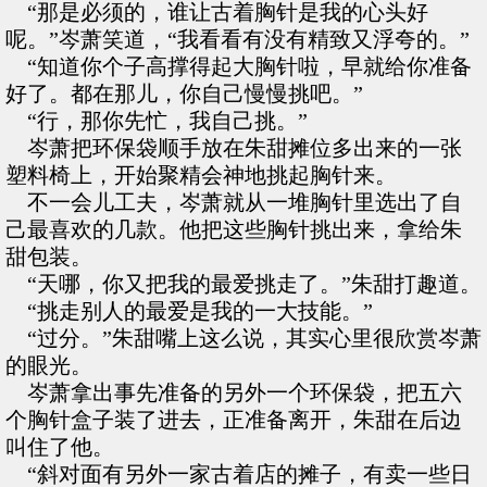
“那是必须的，谁让古着胸针是我的心头好
呢。”岑萧笑道，“我看看有没有精致又浮夸的。”
“知道你个子高撑得起大胸针啦，早就给你准备
好了。都在那儿，你自己慢慢挑吧。”
“行，那你先忙，我自己挑。”
岑萧把环保袋顺手放在朱甜摊位多出来的一张
塑料椅上，开始聚精会神地挑起胸针来。
不一会儿工夫，岑萧就从一堆胸针里选出了自
己最喜欢的几款。他把这些胸针挑出来，拿给朱
甜包装。
“天哪，你又把我的最爱挑走了。”朱甜打趣道。
“挑走别人的最爱是我的一大技能。”
“过分。”朱甜嘴上这么说，其实心里很欣赏岑萧
的眼光。
岑萧拿出事先准备的另外一个环保袋，把五六
个胸针盒子装了进去，正准备离开，朱甜在后边
叫住了他。
“斜对面有另外一家古着店的摊子，有卖一些日