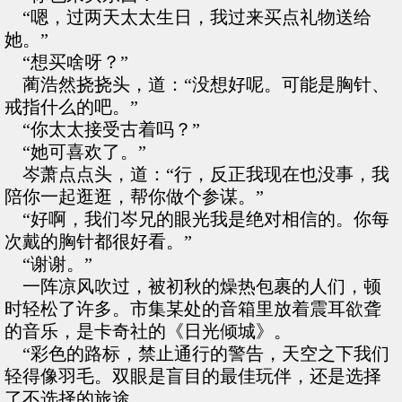
“嗯，过两天太太生日，我过来买点礼物送给
她。”
“想买啥呀？”
蔺浩然挠挠头，道：“没想好呢。可能是胸针、
戒指什么的吧。”
“你太太接受古着吗？”
“她可喜欢了。”
岑萧点点头，道：“行，反正我现在也没事，我
陪你一起逛逛，帮你做个参谋。”
“好啊，我们岑兄的眼光我是绝对相信的。你每
次戴的胸针都很好看。”
“谢谢。”
一阵凉风吹过，被初秋的燥热包裹的人们，顿
时轻松了许多。市集某处的音箱里放着震耳欲聋
的音乐，是卡奇社的《日光倾城》。
“彩色的路标，禁止通行的警告，天空之下我们
轻得像羽毛。双眼是盲目的最佳玩伴，还是选择
了不选择的旅途。