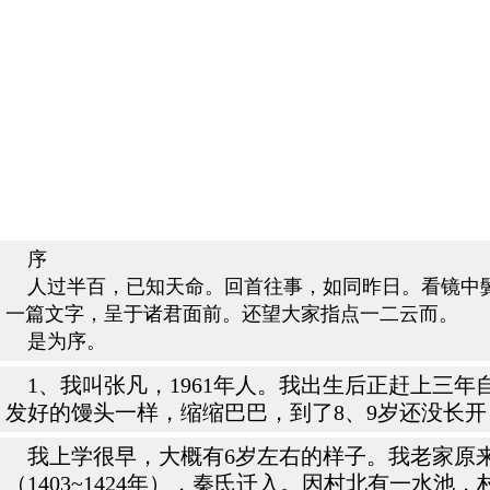
序
人过半百，已知天命。回首往事，如同昨日。看镜中鬓
一篇文字，呈于诸君面前。还望大家指点一二云而。
是为序。
1、我叫张凡，1961年人。我出生后正赶上三
发好的馒头一样，缩缩巴巴，到了8、9岁还没长开
我上学很早，大概有6岁左右的样子。我老家原来叫
（1403~1424年），秦氏迁入。因村北有一