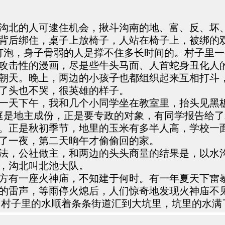
沟北的人可逮住机会，揪斗沟南的地、富、反、坏
背后绑住，桌子上放椅子，人站在椅子上，被绑的
大灯泡，身子骨弱的人是撑不住多长时间的。村子里
攻击性的漫画，尽是些牛头马面、人首蛇身丑化人
朝天。晚上，两边的小孩子也都组织起来互相打斗
了头也不哭，很英雄的样子。
天下午，我和几个小同学坐在教室里，抬头见黑板
庭是地主成份，正是要专政的对象，有同学报告给了
。正是秋初季节，地里的玉米有多半人高，学校一
了一夜，第二天晌午才偷偷回的家。
法，公社做主，和两边的头头商量的结果是，以水
，沟北叫北池大队。
方有一座火神庙，不知建于何时。有一年夏天下雷
的雷声，等雨停火熄后，人们惊奇地发现火神庙不
，村子里的水顺着条条街道汇到大坑里，坑里的水满