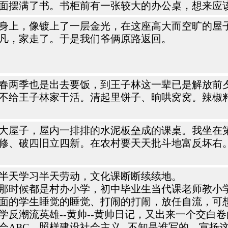
面摆满了书。书柜前有一张较大的办公桌，想来应
身上，像镀上了一层金光，在这座高大而空旷的屋
凡，家走了。于是我们爷俩原路返回。
春两季也是出去要饭，到王子林这一辈已是解放前
不给王子林家干活。清起里饼子、晌哄窝窝。辣椒
大屋子，屋内一排排的水泥板垒成的课桌。我坐在
修、破四旧立四新。在农村要天天批斗地富反坏右
半天学习半天劳动，文化课断断续续地。
那时候都是村办小学，初中毕业生当代课老师教小
面的学生睡觉的睡觉、打闹的打闹，放任自流，可
反潮流英雄--黄帅--黄帅日记，又出来一个交白
ABC、照样建设社会主义--不知是谁写的。宣扬