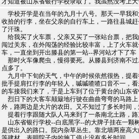
才知道被山东省银行学校录取了。我虽然没考上大
学校开学是在当年的九月十八号。那天一早我和
收拾的行李，坐在父亲的自行车上，一路往县城赶
了汗珠。
给我买了火车票，父亲又买了一张站台票，把我
闯过关东，在外闯荡的经验比较丰富，上了火车就
车，一直坐到开出滕县的第一站--界河站才下了
那时火车像爬虫，慢得要死。从滕县到济南不过
点多了。
九月中下旬的天气，中午的时候依然很热，提着
批手提肩扛行李的年轻人，嘁嘁喳喳口音不一，看
的车接我们来了，于是上车到了位于黄台的山东省
烈日下的大客车颠簸地行驶在曲曲弯弯的马路上
外，路两边是大片的农田。又不知过了多长时间，汽
提着行李跟随大队人马来到了一条南北土路，路东
山东省银行学校--白底黑字--的大牌子挂在一颗
是供出入的路口。院内杂草丛生。靠北墙两座高大
等建材，表明院子内的施工停止没有多长时间。