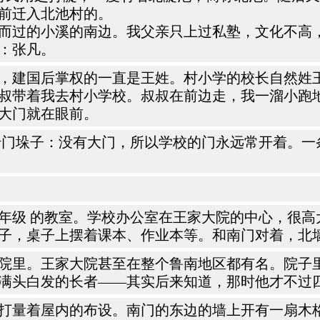
前迁入北池村的。
而过的小溪的南边。我父亲只上过私塾，文化不高
：张凡。
，建国后掌权的一直是王姓。村小学的校长自然姓
叔叔带着我去村小学校。叔叔在前边走，我一溜小跑
大门就在眼前。
门垛子：没有大门，所以学校的门永远常开着。一
级 的教室。学校办公室在王家大院的中心，很高
子，桌子上摆着课本、作业本等。和南门对着，北
院里。王家大院甚至在整个鲁南地区都有名。院子
满头白发的长者——其实后来知道，那时他才不过
打量着屋内的布设。南门的东边的墙上开有一扇木