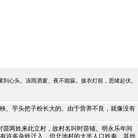
聚到心头。冻雨洒窗、夜不能寐。披衣灯前，思绪起伏。
瓜秧、芋头把子粉长大的。由于营养不良，就像没有
，时苗两姓来此立村，故村名叫时苗铺。明永乐年间
后又有许多杂姓迁入，但北池村的大半人口姓秦。其他