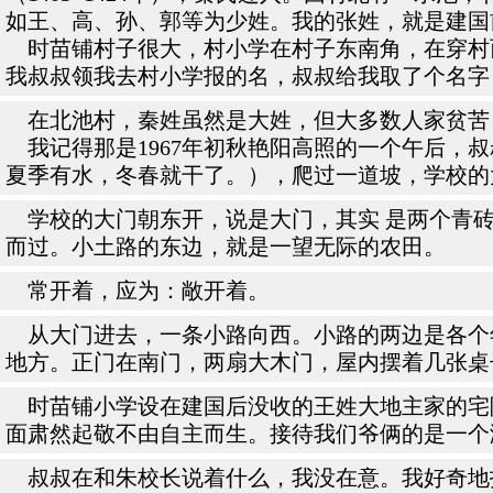
如王、高、孙、郭等为少姓。我的张姓，就是建国
时苗铺村子很大，村小学在村子东南角，在穿村
我叔叔领我去村小学报的名，叔叔给我取了个名字
在北池村，秦姓虽然是大姓，但大多数人家贫苦
我记得那是1967年初秋艳阳高照的一个午后，
夏季有水，冬春就干了。），爬过一道坡，学校的
学校的大门朝东开，说是大门，其实 是两个青砖
而过。小土路的东边，就是一望无际的农田。
常开着，应为：敞开着。
从大门进去，一条小路向西。小路的两边是各个年
地方。正门在南门，两扇大木门，屋内摆着几张桌
时苗铺小学设在建国后没收的王姓大地主家的宅
面肃然起敬不由自主而生。接待我们爷俩的是一个
叔叔在和朱校长说着什么，我没在意。我好奇地