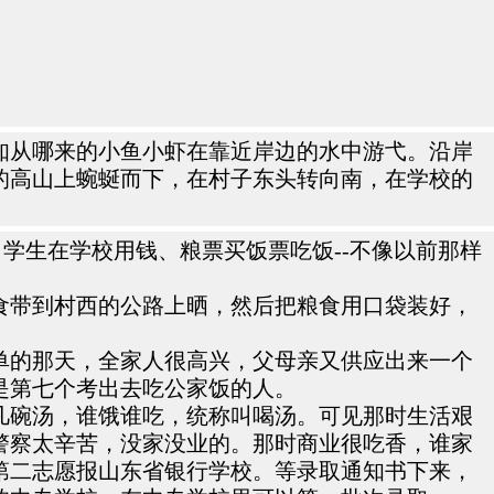
知从哪来的小鱼小虾在靠近岸边的水中游弋。沿岸
的高山上蜿蜒而下，在村子东头转向南，在学校的
学生在学校用钱、粮票买饭票吃饭--不像以前那样
食带到村西的公路上晒，然后把粮食用口袋装好，
单的那天，全家人很高兴，父母亲又供应出来一个
是第七个考出去吃公家饭的人。
几碗汤，谁饿谁吃，统称叫喝汤。可见那时生活艰
警察太辛苦，没家没业的。那时商业很吃香，谁家
第二志愿报山东省银行学校。等录取通知书下来，