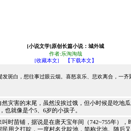
[小说文学]原创长篇小说：城外城
作者:乐淘淘哉
[收藏本文]
【下载本文】
发斑白，想往事过眼云烟。喜怒哀乐、悲欢离合，一齐
年自然灾害的末尾，虽然没挨过饿，但小时候是吃地
，也就像是个5、6岁的小孩子。
时苗铺，据说是在唐天宝年间（742~755年）
水池，村民用之打靛，一度村名北靛池，简称北池。随