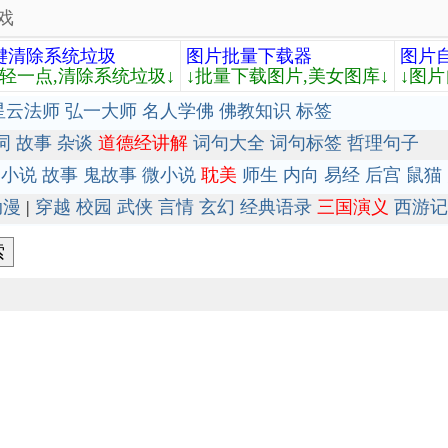
戏
键清除系统垃圾
图片批量下载器
图片
轻轻一点,清除系统垃圾↓
↓批量下载图片,美女图库↓
↓图片
星云法师
弘一大师
名人学佛
佛教知识
标签
词
故事
杂谈
道德经讲解
词句大全
词句标签
哲理句子
小说
故事
鬼故事
微小说
耽美
师生
内向
易经
后宫
鼠猫
动漫
|
穿越
校园
武侠
言情
玄幻
经典语录
三国演义
西游记