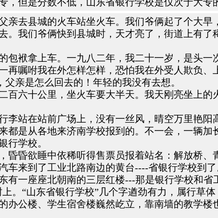
专，但是分数不低，山东省银行学校是仅次于大专
父亲去县城的火车站坐火车。我们爷俩起了个大早
去。我们爷俩快到县城时，天才亮了，街道上有了
的包袱拿上车。一九八二年，我二十一岁，是头一
一再嘱咐我在外怎样怎样，恐怕我在外受人欺负、
车，父亲是怎么回去的！年轻的我没有去想。
二百六十公里，坐火车要大半天。我天刚亮坐上的
行李站在站前广场上，没有一丝风，晴空万里艳阳
来都是从各地来济南学校报到的。不一会，一辆加
银行学校。
，昏昏欲睡中依稀听得售票员报着站名：解放桥、
车来到了工业北路南边的黄台----省银行学校到了
有一座座北朝南的三层红楼---那是银行学校和省
树上。“山东省银行学校”几个字遒劲有力，属行草
的办公楼、学生宿舍楼巍然屹立，靠南墙的教学楼