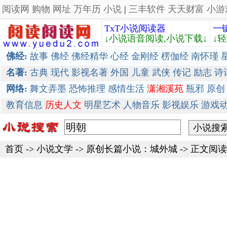
阅读网
购物
网址
万年历
小说
|
三丰软件
天天财富
小游
TxT小说阅读器
一
↓小说语音阅读,小说下载↓
↓
佛经:
故事
佛经
佛经精华
心经
金刚经
楞伽经
南怀瑾
名著:
古典
现代
影视名著
外国
儿童
武侠
传记
励志
诗
网络:
舞文弄墨
恐怖推理
感情生活
潇湘溪苑
瓶邪
原创
教育信息
历史人文
明星艺术
人物音乐
影视娱乐
游戏
首页
->
小说文学
->
原创长篇小说：城外城
-> 正文阅读