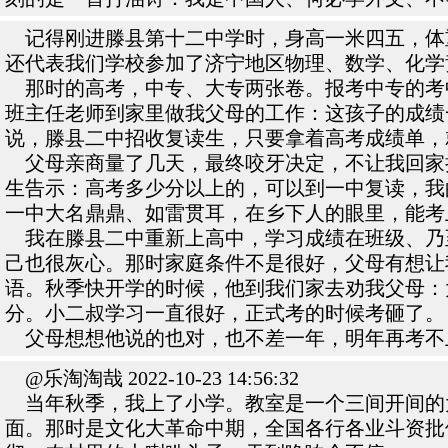
记得刚进滕县第十二中学时，身高一米四五，体
还代表我们学校参加了济宁地区物理、数学、化学
那时的高考，中专、大专两张卷。报考中专的考
班主任老师到家里做我父母的工作：这孩子的成绩
说，滕县二中招收复读生，只要拿着高考成绩单，
父母亲商量了几天，最终咬牙决定，不让我回家
生告示：高考多少分以上的，可以到一中复读，我
一中大名鼎鼎、如雷贯耳，在乡下人的眼里，能考
我在滕县二中重新上高中，学习成绩在班级、乃至
己也很灰心。那时家庭条件不是很好，父母有想让
语。秋季快开学的时候，他到我们家去劝我父母：
分。小二叔学习一直很好，正式考的时候考砸了。
父母想想他说的也对，也不差一年，明年再考不
@乐淘淘哉 2022-10-23 14:56:32
当年秋季，我上了小学。教室是一个三间开间的
面。那时是文化大革命中期，全国各行各业斗资批