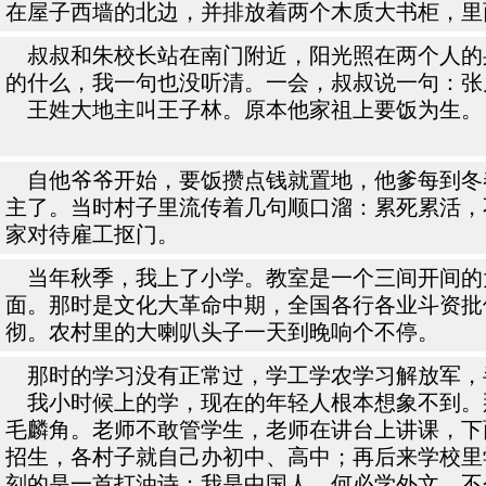
在屋子西墙的北边，并排放着两个木质大书柜，里
叔叔和朱校长站在南门附近，阳光照在两个人的
的什么，我一句也没听清。一会，叔叔说一句：张
王姓大地主叫王子林。原本他家祖上要饭为生。
自他爷爷开始，要饭攒点钱就置地，他爹每到冬
主了。当时村子里流传着几句顺口溜：累死累活，
家对待雇工抠门。
当年秋季，我上了小学。教室是一个三间开间的
面。那时是文化大革命中期，全国各行各业斗资批
彻。农村里的大喇叭头子一天到晚响个不停。
那时的学习没有正常过，学工学农学习解放军，
我小时候上的学，现在的年轻人根本想象不到。
毛麟角。老师不敢管学生，老师在讲台上讲课，下
招生，各村子就自己办初中、高中；再后来学校里学
刻的是一首打油诗：我是中国人、何必学外文、不会