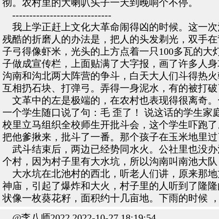
彻。农村里的大喇叭头子一天到晚响个不停。
-----------------------------
我上学正赶上文化大革命闹得凶的时候。这一次
残酷的折磨人的办法是，把人的头发剃光，双手在
子弓得像虾米，光头的上方点着一只100多瓦的
子做成宣传栏，上面贴满了大字报，画了许多人身
沟南和沟北两大阵营的争斗，白天大人们斗得热火
互相扔石块、打弹弓。弄得一身泥水，有的被打破
文革中的左是极端的，在农村也表现得很离奇。一
一个学生随口说了句：毛 歪了！ 说这话的学生家
校里立马组织全校师生开批斗会，这个学生吓跑了
把他爹揪来，批斗了一番。那个孩子在玉米地里过
武斗结束后，两边已经势同水火。公社里也没办
个村，因为村子里有大水坑，所以沟南叫南池大队
大水坑在北池村的西北，听老人们讲，原来那地
神庙，引起了爆炸和大火，村子里的人听到了隆隆
状像一枚葵花籽，面积约十几亩地。下雨的时候 
@李八师2022 2022-10-27 18:19:54