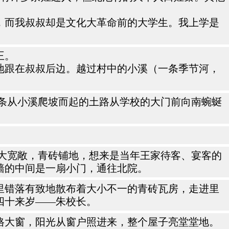
，而我叔叔却是文化大革命前的大学生。我上学是
王。
地跟在叔叔后边。越过村中的小溪（一条季节河，
条从小溪爬坡而起的土路从学校的大门前向南蜿蜒
大宽敞，青砖铺地，想来是当年王家待客、宴客的
墙的中间是一扇小门，通往北院。
里错落有致地散布着大小不一的青砖瓦房，走进里
四十来岁——朱校长。
格大窗，阳光从窗户照进来，整个屋子亮堂堂地。