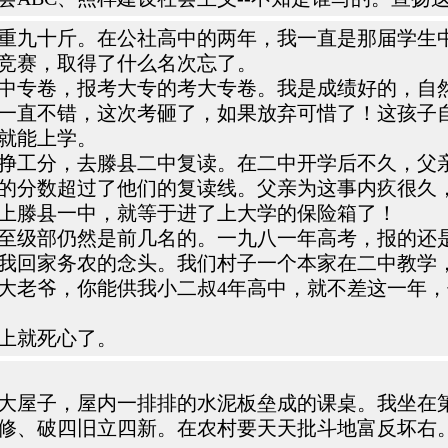
重九十斤。在公社高中的两年，我一直是那届学生
竞赛，取得了什么名次忘了。
中专卷，报考大专的考大专卷。我是成绩好的，自
一直不错，这次考砸了，如果放弃可惜了！这孩子
就能上学。
挣工分，去滕县二中复读。在二中开学后不久，父
的分数超过了他们的复读线。父亲为这事内疚很久
上滕县一中，就等于进了上大学的保险箱了！
级部仍然是前几名的。一九八一年高考，报的还是
我回家务农的念头。我们村子一个本家在二中教学
大老爷，你能供我小二叔4年高中，就不差这一年
上就死心了。
大屋子，屋内一排排的水泥板垒成的课桌。我坐在
修、破四旧立四新。在农村要天天批斗地富反坏右