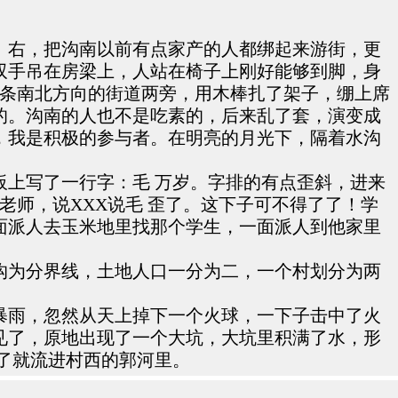
、右，把沟南以前有点家产的人都绑起来游街，更
双手吊在房梁上，人站在椅子上刚好能够到脚，身
一条南北方向的街道两旁，用木棒扎了架子，绷上席
的。沟南的人也不是吃素的，后来乱了套，演变成
，我是积极的参与者。在明亮的月光下，隔着水沟
上写了一行字：毛 万岁。字排的有点歪斜，进来
老师，说XXX说毛 歪了。这下子可不得了了！学
面派人去玉米地里找那个学生，一面派人到他家里
沟为分界线，土地人口一分为二，一个村划分为两
暴雨，忽然从天上掉下一个火球，一下子击中了火
见了，原地出现了一个大坑，大坑里积满了水，形
了就流进村西的郭河里。