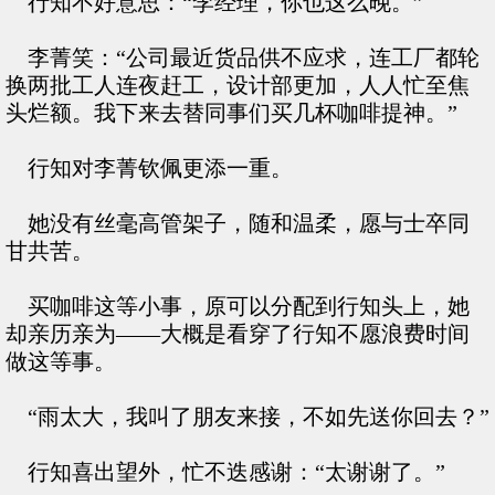
行知不好意思：“李经理，你也这么晚。”
李菁笑：“公司最近货品供不应求，连工厂都轮
换两批工人连夜赶工，设计部更加，人人忙至焦
头烂额。我下来去替同事们买几杯咖啡提神。”
行知对李菁钦佩更添一重。
她没有丝毫高管架子，随和温柔，愿与士卒同
甘共苦。
买咖啡这等小事，原可以分配到行知头上，她
却亲历亲为——大概是看穿了行知不愿浪费时间
做这等事。
“雨太大，我叫了朋友来接，不如先送你回去？”
行知喜出望外，忙不迭感谢：“太谢谢了。”