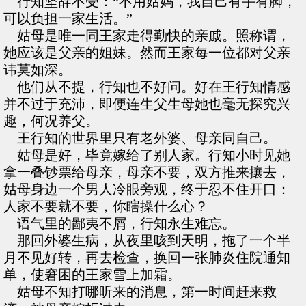
行知坚辞不受：“不用姑妈，我自己有手有脚，
可以负担一家生活。”
姑母是唯一同王家走得勤快的亲戚。照称谓，
她应该是父亲的姐妹。然而王家每一位都对父亲
讳莫如深。
他们从不提，行知也不好问。好在王行知情感
并不过于充沛，即便连生父生母她也毫无探究兴
趣，何况养父。
王行知的世界里只有老外婆、母亲同自己。
姑母是好，毕竟嫁给了别人家。行知小时见她
拿一叠钞票给母亲，母亲不要，双方推来攘去，
姑母身边一个男人冷眼旁观，终于忍不住开口：
人家不要就不要，你瞎操什么心？
语气里的鄙夷不屑，行知永生难忘。
那回外婆生病，从夜里咳到天明，拖了一个半
月不见好转，再去检查，换回一张肺炎住院通知
单，使窘困的王家雪上加霜。
姑母不知打哪听来的消息，第一时间赶来救