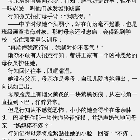
母亲清醒时会同她说：行知，脾气好是好事，但不可
一味忍受，叫他们越发嚣张跋扈。
行知微笑拍打母手背：“我晓得。”
——中学时候她个头弱小，站在角落毫不起眼，也是
班级顽童欺侮对象。那时母亲还没患病，会得跑到学
校，指住顽童鼻头训斥：
“再欺侮我家行知，我就对你不客气！”
渐渐不敢有人招惹行知，都讲王家有一个凶神恶煞的
母夜叉护住她。
行知回忆往事，眼眶濡湿。
她没有父亲，母亲亦是养母，自孤儿院将她领出，一
向视如己出。
母亲脸庞上有烟火薰炙的一块紫黑伤痕，从左眼角一
直拉到下巴，狰狞异常。
但是行知从不感觉恐怖，小小的她会得坐在母亲膝
头，巴掌抚住那一块伤痕轻轻抚摸，并奶声奶气地问母
亲：“妈妈疼不疼？”
行知记得母亲将脸紧贴住她的小脸，回答：“不疼，