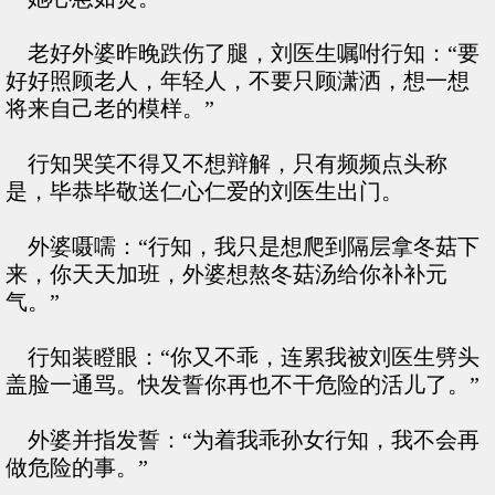
老好外婆昨晚跌伤了腿，刘医生嘱咐行知：“要
好好照顾老人，年轻人，不要只顾潇洒，想一想
将来自己老的模样。”
行知哭笑不得又不想辩解，只有频频点头称
是，毕恭毕敬送仁心仁爱的刘医生出门。
外婆嗫嚅：“行知，我只是想爬到隔层拿冬菇下
来，你天天加班，外婆想熬冬菇汤给你补补元
气。”
行知装瞪眼：“你又不乖，连累我被刘医生劈头
盖脸一通骂。快发誓你再也不干危险的活儿了。”
外婆并指发誓：“为着我乖孙女行知，我不会再
做危险的事。”