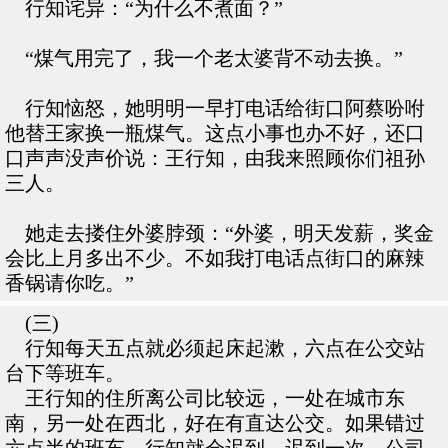
行知诧异：“为什么不煮面？”
“煤气用完了，我一个老太婆背不动去换。”
行知恼怒，她明明一早打电话给街口阿蔡吩咐
他替王家换一瓶煤气。这点小事也办不好，还口
口声声没声价说：王行知，由我来照顾你们祖孙
三人。
她走去搂住外婆脖颈：“外婆，明天发薪，奖金
会比上月多出不少。不如我打电话点街口的麻辣
香锅请你吃。”
(三)
行知每天五点就必须起床起漱，六点在公交站
台下等班车。
王行知的住所离公司比较远，一处在城市东
南，另一处在西北，好在有直达公交。如果错过