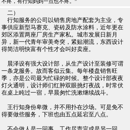
不疼，有行知妈妈一点也不疼。”
二）
行知服务的公司以销售房地产配套为主业，专
事供应新型马赛克、瓷砖及防水涂料，近年更在
郊区添置两座厂房生产家私。城市发展日新月
异，新一代青年审美奇突，紧贴潮流，东西设计
得简洁明快富有个性才会叫好卖座。
晨泽设有强大设计部，从生产设计至装修可谓
一条龙服务。故而客似云集。每年楼盘销售旺
季，亦是公司最为忙碌的时候。整个设计部夜夜
灯火通明，设计师们红肿双眼挑灯夜战，时常伏
在桌上盹过一宿，早晨匆忙洗漱继续战斗。
王行知身份卑微，并不用扑在沙场。可是免不
得要做些服务，下班也由五点延宕至八点。
不会做人是一回事，工作尽责完成是另一回