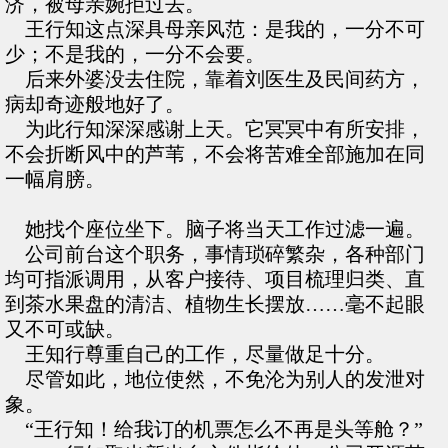
济，被母亲婉拒过去。
王行知这点深具母亲风范：是我的，一分不可
少；不是我的，一分不会要。
后来外婆没去住院，靠着刘医生及民间药方，
病却奇迹般地好了。
为此行知深深感谢上天。它冥冥中有所安排，
不会折断风中的芦苇，不会将苦难全部施加在同
一幅肩膀。
她找个座位坐下。脑子将当天工作过滤一遍。
公司前台这个职务，事情琐碎繁杂，各种部门
均可指派调用，从客户接待、项目梳理归类、直
到茶水果盘的清洁、植物生长摆放……毫不起眼
又不可或缺。
王知行尊重自己的工作，尽量做足十分。
尽管如此，地位使然，不免沦为别人的发泄对
象。
“王行知！给我订的机票怎么不再是头等舱？”