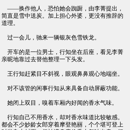
——换作他人，恐怕她会踟蹰，由李菁提出，
简直是雪中送炭。加上担心外婆，更没有推辞的
道理。
过一会儿，驰来一辆银灰色雪铁龙。
开车的是一位男士，行知坐在后座，看见李菁
亲昵地靠过去替他整理一下头发。
王行知赶紧目不斜视，眼观鼻鼻观心地端坐。
对不该管的闲事行知从来具备自动屏蔽功能。
她闭上双目，嗅着车厢内好闻的香水气味。
行知自己不用香水，却对香水味道比较敏感。
都会不少妙龄女郎穿着摩登艳丽，个个堪可登上