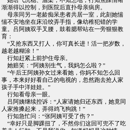
她语气沉稳、温柔，不知怎地，行知焦躁情绪
渐渐得以控制，到医院后直扑母亲病房。
母亲同另一老龄痴呆患者共居一室，此刻她惴
惴不安地坐在床沿绞弄手指，像幼稚犯错的学
童。吕阿姨双手叉腰，鼓着腮帮站在一旁狠狠教
育：
“又抢东西又打人，你可真长进！活一把岁数，
越老越糊涂！”
行知赶紧上前护住母亲。
她赔笑：“阿姨别生气，我妈怎么啦？”
“午后王阿姨孙女过来看她，你妈不知怎么回
事，本来好好看自己的电视的，忽然跑去抢人家
孩子手中洋娃娃。”
行知看母亲一眼。
吕阿姨继续控诉：“人家请她归还东西，她竟同
人家推搡起来，弄得鸡飞狗跳！”
行知急忙问：“张阿姨可受了伤？”
“幸好只是脚踝扭了，不然你们这回可兜不了吃