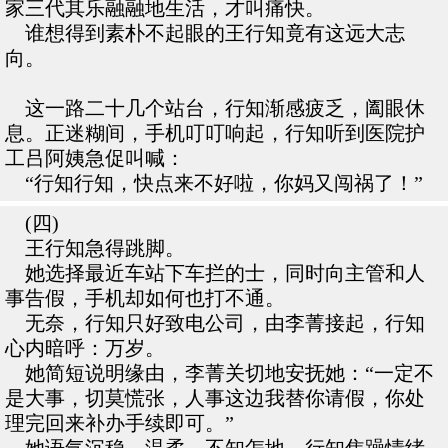
家三代其乐融融地生活，才叫痛快。
谁想得到素朴不起眼的王行知竟有这远大志
向。
这一路二十几个站台，行知渐感疲乏，阖眼休
息。正迷糊间，手机叮叮响起，行知听到医院护
工吕阿姨急促叫喊：
“行知行知，快点来不好啦，你妈又闯祸了！”
(四)
王行知急得跳脚。
她选择最近车站下车拦的士，同时向主管和人
事告假，手机却如何也打不通。
无奈，行知只好致电公司，由李菁接起，行知
心内暗呼：万岁。
她简短说明缘由，李菁关切地安抚她：“一定不
是大事，切莫慌张，人事这边我替你请假，你处
理完回来补办手续即可。”