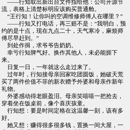
——行知取出新出台文件指给他：公司开源节
流，表格上清楚标明应该购买普通舱。
“王行知！让你叫的空调维修师傅人在哪里？”
——行知又打电话，再三赔不是：“我明白，预
约的是十点，现在九点二十，天气寒冷，麻烦师
傅尽早赶到。”
到处作揖，求爷爷告奶奶。
幸亏行知脾气好。换作其他人，未必能捱下
来。
日复一日，一年就这么走过来了。
过年时，行知接母亲回家吃团圆饭，她破天荒
买了两件价值不菲的新衣赠予外婆和母亲作新年
礼物。
外婆感动得老眼盈泪。母亲笑嘻嘻一把抢去，
穿着坐在饭桌前，像个喜庆孩童。
行知想：要是时间定格在这温馨一刻，该有多
好。
她又想：赚得很多很多钱，置换一间大屋，一