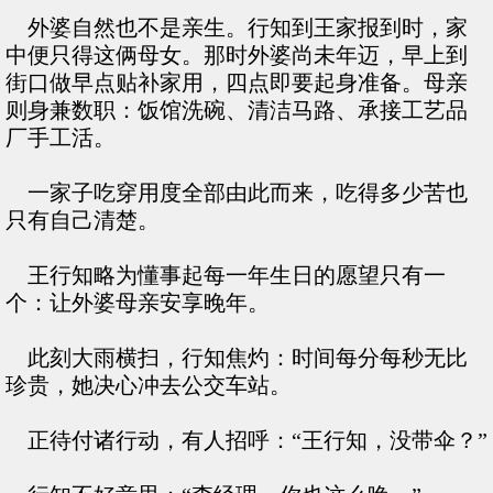
外婆自然也不是亲生。行知到王家报到时，家
中便只得这俩母女。那时外婆尚未年迈，早上到
街口做早点贴补家用，四点即要起身准备。母亲
则身兼数职：饭馆洗碗、清洁马路、承接工艺品
厂手工活。
一家子吃穿用度全部由此而来，吃得多少苦也
只有自己清楚。
王行知略为懂事起每一年生日的愿望只有一
个：让外婆母亲安享晚年。
此刻大雨横扫，行知焦灼：时间每分每秒无比
珍贵，她决心冲去公交车站。
正待付诸行动，有人招呼：“王行知，没带伞？”