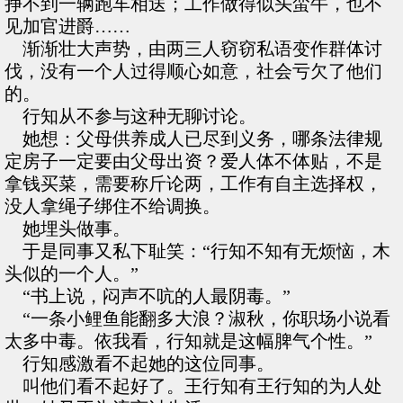
挣不到一辆跑车相送；工作做得似头蛮牛，也不
见加官进爵……
渐渐壮大声势，由两三人窃窃私语变作群体讨
伐，没有一个人过得顺心如意，社会亏欠了他们
的。
行知从不参与这种无聊讨论。
她想：父母供养成人已尽到义务，哪条法律规
定房子一定要由父母出资？爱人体不体贴，不是
拿钱买菜，需要称斤论两，工作有自主选择权，
没人拿绳子绑住不给调换。
她埋头做事。
于是同事又私下耻笑：“行知不知有无烦恼，木
头似的一个人。”
“书上说，闷声不吭的人最阴毒。”
“一条小鲤鱼能翻多大浪？淑秋，你职场小说看
太多中毒。依我看，行知就是这幅脾气个性。”
行知感激看不起她的这位同事。
叫他们看不起好了。王行知有王行知的为人处