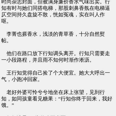
时尚杂志封面，但被满身廉价香水气味出卖。行
知有时与她们同搭电梯，那股刺鼻香氛在电梯逼
仄空间持久盘旋不散，恍如冤魂，实在叫人作
呕。
李菁也搽香水，浅淡的青草香，十分自然熨
帖。
他们在路口放下行知调头离开。行知只需要走
一小段路程，并且雨不知何时渐作淅沥。
王行知觉得自己捡了个大便宜。她大大呼出一
气，小跑冲回家。
老好外婆可怜兮兮地坐在床上张望，见到行
知，如同孩童看见糖果：“行知你终于回来，我好
饿。”