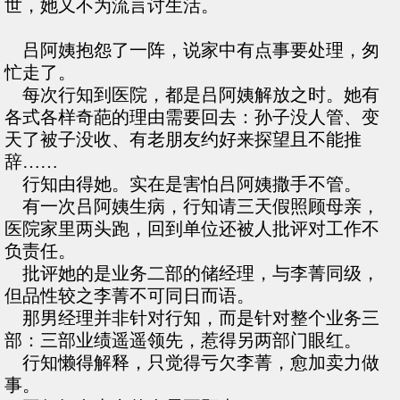
世，她又不为流言讨生活。
吕阿姨抱怨了一阵，说家中有点事要处理，匆
忙走了。
每次行知到医院，都是吕阿姨解放之时。她有
各式各样奇葩的理由需要回去：孙子没人管、变
天了被子没收、有老朋友约好来探望且不能推
辞……
行知由得她。实在是害怕吕阿姨撒手不管。
有一次吕阿姨生病，行知请三天假照顾母亲，
医院家里两头跑，回到单位还被人批评对工作不
负责任。
批评她的是业务二部的储经理，与李菁同级，
但品性较之李菁不可同日而语。
那男经理并非针对行知，而是针对整个业务三
部：三部业绩遥遥领先，惹得另两部门眼红。
行知懒得解释，只觉得亏欠李菁，愈加卖力做
事。