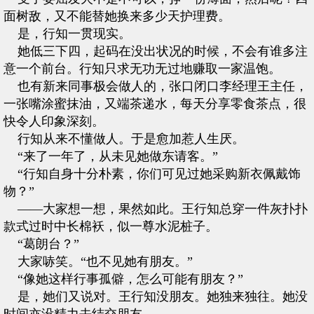
面树敌，又不能替她换来多少天护理费。
是，行知一贯现实。
她低三下四，起码在没出状况的时候，不会有谁多注
意一个前台。行知只求无功无过地赚取一家温饱。
也有新来同事极会做人的，张口闭口李经理王主任，
一张嘴涂蜜抹油，又端茶递水，每天分享零食茶点，很
快令人印象深刻。
行知从来不懂做人。于是愈加惹人生厌。
“来了一年了，从未见她做东请客。”
“行知自身十分朴素，你们可见过她采购新衣佩戴饰
物？”
——大家想一想，果然如此。王行知总穿一件灰扑扑
款式过时中长棉袄，似一尊水泥桩子。
“葛朗台？”
大家哧笑。“也不见她有朋友。”
“像她这样行事孤僻，怎么可能有朋友？”
是，她们又说对。王行知没朋友。她独来独往。她没