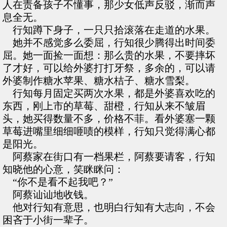
人在责备孩子不懂事，那少女低声反驳，渐而声
息全无。
行知蹲下身子，一只只拾滚落在走道的水果。
她并不感觉多么委屈，行知很少腾得出时间委
屈。她一面捡一面想：那么贵的水果，不要摔坏
了才好，可以给外婆打打牙祭，多余的，可以请
外婆制作糖水苹果、糖水桔子、糖水雪梨。
行知每月固定买两次水果，都是外婆喜欢吃的
东西，刚上市的草莓、甜橙，行知从来不皱眉
头，她买得数量不多，价格不菲。看外婆塞一颗
草莓进嘴里细细咂啧的模样，行知只觉得满心都
是阳光。
阿蔡家在街口有一档果栏，阿蔡要请客，行知
知晓他的心意，笑眯眯问：
“你不是看不起我吧？”
阿蔡讪讪地收钱。
他对行知有意思，也明白行知有大志向，不会
困吝于小街一辈子。