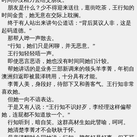
时间亦没精力去结交朋友。
朋友是什么？少不得迎来送往，逛街吃茶，王行知的
时间金贵，她无意在交际上耽搁。
终于有人站出来讲句公道话：“背后莫议人非，这是
起码道德。”
那帮人哗一声散去。
“行知，她们只是闲聊，并无恶意。”
王行知轻轻唔一声。
即使恶言恶语，她也没有时间同她们计较。
帮她讲话的是业务三部新调来的领头羊李菁，年初自
澳洲归返即被晨泽聘用，十分具有才能。
李菁人美，身段好，待部下又和善客气。王行知非常
喜欢她。
但她一向不谙表达。
于是又有人说：“王行知不识好歹，李经理这样偏帮
她，连屁都不知道放一个。”
行知听到，暗自笑。这群高材生如此譬喻，呵呵。
她清楚李菁才不会耿耿于怀。