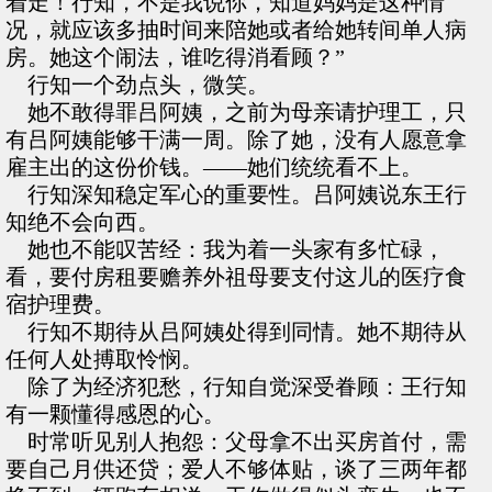
着走！行知，不是我说你，知道妈妈是这种情
况，就应该多抽时间来陪她或者给她转间单人病
房。她这个闹法，谁吃得消看顾？”
行知一个劲点头，微笑。
她不敢得罪吕阿姨，之前为母亲请护理工，只
有吕阿姨能够干满一周。除了她，没有人愿意拿
雇主出的这份价钱。——她们统统看不上。
行知深知稳定军心的重要性。吕阿姨说东王行
知绝不会向西。
她也不能叹苦经：我为着一头家有多忙碌，
看，要付房租要赡养外祖母要支付这儿的医疗食
宿护理费。
行知不期待从吕阿姨处得到同情。她不期待从
任何人处搏取怜悯。
除了为经济犯愁，行知自觉深受眷顾：王行知
有一颗懂得感恩的心。
时常听见别人抱怨：父母拿不出买房首付，需
要自己月供还贷；爱人不够体贴，谈了三两年都