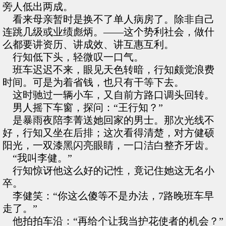
旁人低出两成。
看来母亲暂时是换不了单人病房了。除非自己
连跳几级或业绩彪炳。——这个势利社会，做什
么都要讲资历、讲成效、讲互惠互利。
行知低下头，轻微叹一口气。
班车迟迟不来，眼见天色转暗，行知颇觉浪费
时间。可是为着省钱，也只有干等下去。
这时驰过一辆小车，又自前方路口调头回转。
男人摇下车窗，探问：“王行知？”
是暴雨夜陪李菁送她回家的男士。那次光线不
好，行知又坐在后排；这次看得清楚，对方健硕
阳光，一双漆黑闪亮眼睛，一口洁白整齐牙齿。
“我叫李健。”
行知惊讶他这么好的记性，竟记住她这无名小
卒。
李健笑：“你这么傻等不是办法，7路晚班车早
走了。”
他拍拍车沿：“再给个让我当护花使者的机会？”