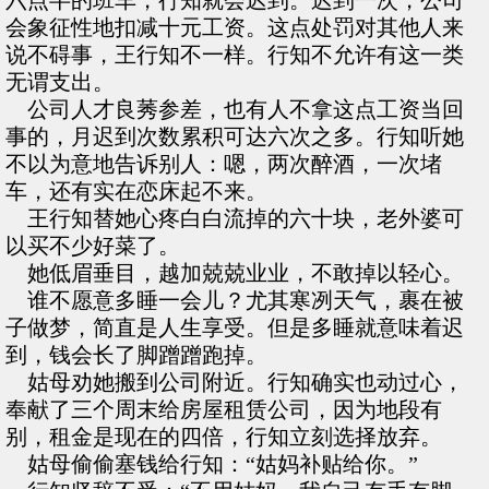
六点半的班车，行知就会迟到。迟到一次，公司
会象征性地扣减十元工资。这点处罚对其他人来
说不碍事，王行知不一样。行知不允许有这一类
无谓支出。
公司人才良莠参差，也有人不拿这点工资当回
事的，月迟到次数累积可达六次之多。行知听她
不以为意地告诉别人：嗯，两次醉酒，一次堵
车，还有实在恋床起不来。
王行知替她心疼白白流掉的六十块，老外婆可
以买不少好菜了。
她低眉垂目，越加兢兢业业，不敢掉以轻心。
谁不愿意多睡一会儿？尤其寒冽天气，裹在被
子做梦，简直是人生享受。但是多睡就意味着迟
到，钱会长了脚蹭蹭跑掉。
姑母劝她搬到公司附近。行知确实也动过心，
奉献了三个周末给房屋租赁公司，因为地段有
别，租金是现在的四倍，行知立刻选择放弃。
姑母偷偷塞钱给行知：“姑妈补贴给你。”