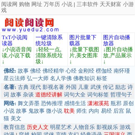
阅读网
购物
网址
万年历
小说
|
三丰软件
天天财富
小游
戏
TxT小说阅
一键清除系
图片批量下
图片自动播
读器
统垃圾
载器
放器
↓小说语音阅
↓轻轻一点,
↓批量下载图
↓图片自动播
读,小说下载
清除系统垃
片,美女图库
放,产品展示
↓
圾↓
↓
↓
佛经:
故事
佛经
佛经精华
心经
金刚经
楞伽经
南怀瑾
星云法师
弘一大师
名人学佛
佛教知识
标签
名著:
古典
现代
影视名著
外国
儿童
武侠
传记
励志
诗
词
故事
杂谈
道德经讲解
词句大全
词句标签
哲理句子
网络:
舞文弄墨
恐怖推理
感情生活
潇湘溪苑
瓶邪
原创
小说
故事
鬼故事
微小说
耽美
师生
内向
易经
后宫
鼠
猫
美文
教育信息
历史人文
明星艺术
人物音乐
影视娱乐
游戏
动漫
|
穿越
校园
武侠
言情
玄幻
经典语录
三国演义
西