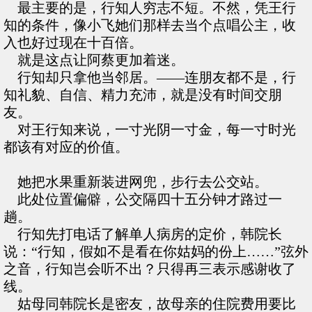
最主要的是，行知人穷志不短。不然，凭王行
知的条件，像小飞她们那样去当个点唱公主，收
入也好过现在十百倍。
就是这点让阿蔡更加着迷。
行知却只拿他当邻居。——连朋友都不是，行
知礼貌、自信、精力充沛，就是没有时间交朋
友。
对王行知来说，一寸光阴一寸金，每一寸时光
都该有对应的价值。
她把水果重新装进网兜，步行去公交站。
此处位置偏僻，公交隔四十五分钟才路过一
趟。
行知先打电话了解单人病房的定价，韩院长
说：“行知，假如不是看在你姑妈的份上……”弦外
之音，行知岂会听不出？只得再三表示感谢收了
线。
姑母同韩院长是密友，故母亲的住院费用要比