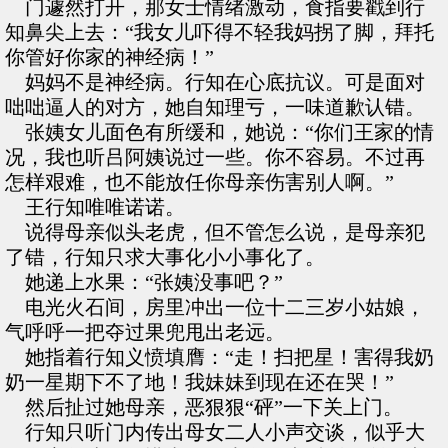
门遽然打开，那女士情绪激动，食指要戳到行
知鼻尖上去：“我女儿吓得不轻我妈拐了脚，拜托
你管好你家的神经病！”
妈妈不是神经病。行知在心底抗议。可是面对
咄咄逼人的对方，她自知理亏，一味道歉认错。
张姨女儿面色有所缓和，她说：“你们王家的情
况，我也听吕阿姨说过一些。你不容易。不过再
怎样艰难，也不能放任你母亲伤害别人啊。”
王行知唯唯诺诺。
说得母亲似头老虎，但不管怎么说，是母亲犯
了错，行知只求大事化小小事化了。
她递上水果：“张姨没事吧？”
电光火石间，房里冲出一位十二三岁小姑娘，
气呼呼一把夺过果兜甩出老远。
她指着行知义愤填膺：“走！扫把星！害得我奶
奶一星期下不了地！我妹妹到现在还在哭！”
然后扯过她母亲，恶狠狠“砰”一下关上门。
行知只听门内传出母女二人小声交谈，似乎大