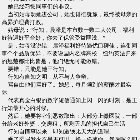
她已经习惯同事们的非议。
当初姑母劝她进公司，她也徘徊犹豫，最终被母亲的
高昴护理费打败。
姑母说：“行知，晨泽是本市数一数二大公司，福利
好待遇好平台好，你去了保管受益匪浅。”
是，姑母没说错。晨泽福利好待遇优口碑佳，连带同
事个个品质优异，不要说国内名牌高校，纽约英法归来
的翘楚都比比皆是，他们绝无可能做错。
要错，只能是她王行知。
行知有自知之明，从不与人争辩。
骂自由他们骂好了。她想，每月领到的薪酬才最实
际。
代表真金白银的数字短信通知上闪一闪的时刻，是王
行知最开心的时候。
然后，她要将它们悉数取出：大部分上缴医院，一部
分给老好外婆，交房租，所剩无几的担代自己生活。
行知自懂事以来，即知道钱比天大的道理。
受了委屈发火不是不可以，挣一份薄面，然后呢？四