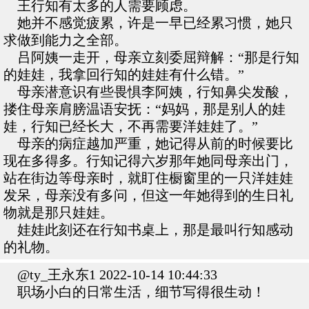
王行知有太多的人需要顾虑。
她并不感觉疲累，许是一早已经累习惯，她只
求做到能力之全部。
吕阿姨一走开，母亲立刻委屈辩解：“那是行知
的娃娃，我拿回行知的娃娃有什么错。”
母亲潜意识有些畏惧李阿姨，行知鼻尖发酸，
搂住母亲肩膀温语安抚：“妈妈，那是别人的娃
娃，行知已经长大，不再需要洋娃娃了。”
母亲的病症越加严重，她记得从前的时候要比
现在多得多。行知记得六岁那年她同母亲出门，
站在街边等母亲时，就盯住橱窗里的一只洋娃娃
发呆，母亲没有多问，但这一年她得到的生日礼
物就是那只娃娃。
娃娃此刻还在行知书桌上，那是最叫行知感动
的礼物。
@ty_王永东1 2022-10-14 10:44:33
职场小白的日常生活，细节写得很生动！