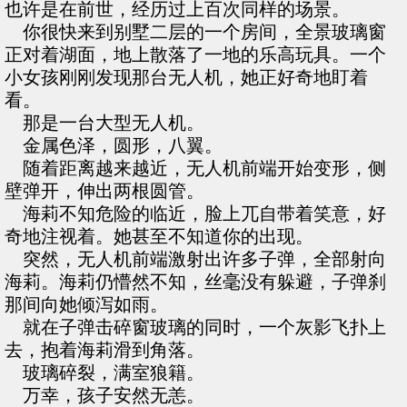
也许是在前世，经历过上百次同样的场景。
你很快来到别墅二层的一个房间，全景玻璃窗
正对着湖面，地上散落了一地的乐高玩具。一个
小女孩刚刚发现那台无人机，她正好奇地盯着
看。
那是一台大型无人机。
金属色泽，圆形，八翼。
随着距离越来越近，无人机前端开始变形，侧
壁弹开，伸出两根圆管。
海莉不知危险的临近，脸上兀自带着笑意，好
奇地注视着。她甚至不知道你的出现。
突然，无人机前端激射出许多子弹，全部射向
海莉。海莉仍懵然不知，丝毫没有躲避，子弹刹
那间向她倾泻如雨。
就在子弹击碎窗玻璃的同时，一个灰影飞扑上
去，抱着海莉滑到角落。
玻璃碎裂，满室狼籍。
万幸，孩子安然无恙。