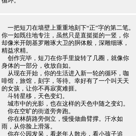
循环。
一把短刀在墙壁上重重地刻下“正”字的第二笔。
你一如既往地专注，虽然只是直挺挺的一竖，你
却像米开朗基罗雕琢大卫的胴体般，深雕细琢，
精益求精。
创作完毕，短刀在你手里旋转了几圈，就像你
身体的一部分，收放自如。
从现在开始，你的生活进入新一轮的循环，咖
啡馆，旅馆，刻字，等待。幸好有了一个叫天天
的女孩，让你不再寂寞难捱。
斗转星移，天色变幻。
城市中的光影，也在这样的天色中随之变幻。
你在空旷的街道旁奔跑。
你在林荫路旁倒立，慢慢做曲臂撑。汗水如
雨，从你脸上滑落。
你在公园发呆，看老年人散步，看小孩子追