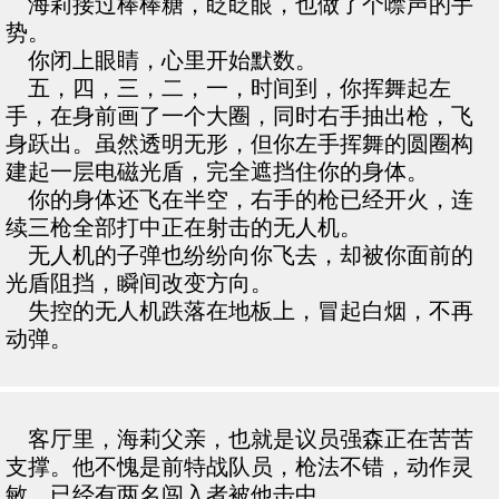
海莉接过棒棒糖，眨眨眼，也做了个噤声的手
势。
你闭上眼睛，心里开始默数。
五，四，三，二，一，时间到，你挥舞起左
手，在身前画了一个大圈，同时右手抽出枪，飞
身跃出。虽然透明无形，但你左手挥舞的圆圈构
建起一层电磁光盾，完全遮挡住你的身体。
你的身体还飞在半空，右手的枪已经开火，连
续三枪全部打中正在射击的无人机。
无人机的子弹也纷纷向你飞去，却被你面前的
光盾阻挡，瞬间改变方向。
失控的无人机跌落在地板上，冒起白烟，不再
动弹。
客厅里，海莉父亲，也就是议员强森正在苦苦
支撑。他不愧是前特战队员，枪法不错，动作灵
敏，已经有两名闯入者被他击中。