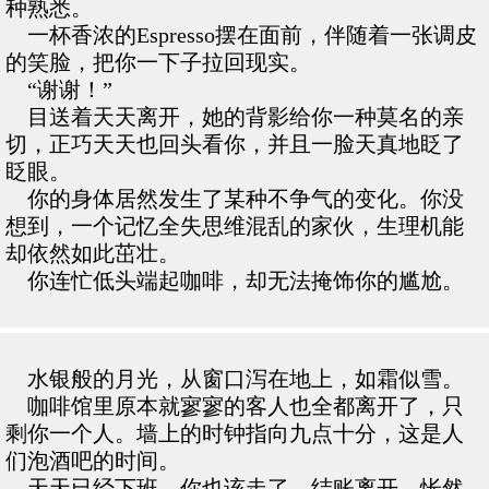
种熟悉。
一杯香浓的Espresso摆在面前，伴随着一张调皮
的笑脸，把你一下子拉回现实。
“谢谢！”
目送着天天离开，她的背影给你一种莫名的亲
切，正巧天天也回头看你，并且一脸天真地眨了
眨眼。
你的身体居然发生了某种不争气的变化。你没
想到，一个记忆全失思维混乱的家伙，生理机能
却依然如此茁壮。
你连忙低头端起咖啡，却无法掩饰你的尴尬。
水银般的月光，从窗口泻在地上，如霜似雪。
咖啡馆里原本就寥寥的客人也全都离开了，只
剩你一个人。墙上的时钟指向九点十分，这是人
们泡酒吧的时间。
天天已经下班，你也该走了。结账离开，怅然