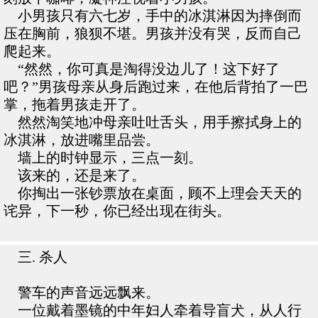
小男孩只有六七岁，手中的冰淇淋因为摔倒而
压在胸前，狼狈不堪。男孩并没有哭，反而自己
爬起来。
“然然，你可真是淘得没边儿了！这下好了
吧？”男孩母亲从身后跑过来，在他后背拍了一巴
掌，拖着男孩走开了。
然然淘笑地冲母亲吐吐舌头，用手擦拭身上的
冰淇淋，放进嘴里品尝。
墙上的时钟显示，三点一刻。
该来的，还是来了。
你掏出一张钞票放在桌面，顾不上理会天天的
诧异，下一秒，你已经出现在街头。
三. 杀人
警车的声音远远飘来。
一位戴着墨镜的中年妇人牵着导盲犬，从人行