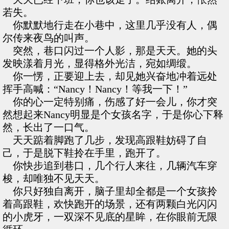
若失。
你默默地行走在小巷中，这里几乎没有人，偶
尔传来夜鸟的叫声。
突然，巷口闪过一个人影，那是天天。她的头
发映漾着月光，显得格外光洁，宛如绸缎。
你一愣，正要迎上去，却见她兴奋地冲着远处
挥手高喊：“Nancy！Nancy！等我一下！”
你的心一定特别痛，伤感了好一会儿，你才突
然想起来Nancy明显是个女孩名字，于是你心下释
然，长出了一口气。
天天踮着脚跑了几步，发现高跟鞋妨碍了自
己，于是脱下鞋拎在手里，跑开了。
你快步追到巷口，几个行人来往，几辆汽车穿
梭，却唯独不见天天。
你只好独自离开，脑子里却全都是一个女孩拎
着高跟鞋，欢快跑开的场景，还有两颗白光闪闪
的小虎牙，一双深不见底的星眸，在你眼前无限