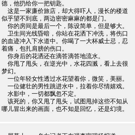
德，他扔给你一把钥匙。
这是一家廉价旅店，却大得吓人，漫长的楼道
似乎望不到底，两边密密麻麻的都是门。
你的房间是最后一个，陈设简单，但是够大。
卫生间光线昏暗，你站在花洒下冲洗，将伤口
的血迹冲入下水道中。你喝了一大杯威士忌，忍
着痛，包扎肩膀的伤口。
你身后的花洒还在滴答滴答地流水。
你甩了甩头，在逆光中，水花四溅，看上去很
梦幻。
一位年轻女性透过水花望着你，微笑，美丽。
一位健壮的男性跳进水中，拉着你尽情嬉戏。
水影中，一切都飘忽不定。
该死的，你又甩了甩头，试图甩掉这些不知从
哪儿冒出来的画面，也不知是回忆，还是幻境。