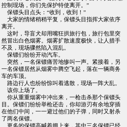
控制现场，你们先保护特使离开。”
保镖头目点头：“收到，收到！”
大家的情绪稍稍平复，保镖头目指挥大家依序
离开。
这时，导盲犬却用嘴狂拱旅行包，旅行包里突
然冒出白色烟雾。烟雾扩散速度极快，让人措手
不及，现场骤然陷入混乱。
保镖们纷纷开动汽车。
突然，一名保镖痛苦地惨叫一声。紧接着，另
一名保镖居然从烟雾中腾空飞起，落在一辆商务
车的车顶。
路边行人也纷纷惊叫着逃散，现场一阵大乱。
该你上场了。
你从重重烟雾中冲出来，一枪击杀那个保镖头
目。保镖们纷纷举枪还击，你却游刃有余地穿插
在他们中间，一一避过他们的子弹，同时又射杀
了两名保镖。
更多的保镖高喊着拥上来，其中三名保镖已经