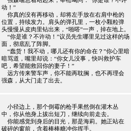
强森喘息着站起来，举枪喝问：“你是谁？不许
动！”
你真的没有再移动，却将左手放在右肩中枪的
位置，持续发力。肩头的弹孔里，一枚小颗粒弹
头慢慢从皮肉里钻出来，“啪嗒”一声，掉在地上。
“你是谁？不许动！”议员先生哪里见过这样的场
面，彻底乱了阵脚。
“蠢货！我不动，哪儿还有你的命在？”你心里暗
暗骂道，嘴里却说：“你女儿没事，快叫救护车
吧，希望能救回你的妻子！”
远方传来警车声，你不能再耽搁，也不再理会
强森，从大门走了出去。
小径边上，那个倒霉的枪手果然倒在灌木丛
中，你从他身上拔出短刀，继续向前走去。
你能感觉到身后的目光，那是海莉。她正站在
破碎的窗前，含着棒棒糖冲你挥手。