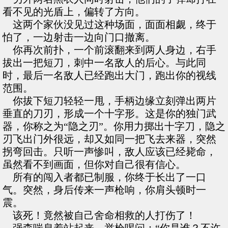
看不见的光盾上，偏转了方向。
这两个家伙没见过这种场面，面面相觑，终于
怕了，一边射击一边向门口撤离。
你再次前扑，一个前滚翻来到两人身边，右手
拔出一把短刀，刺中一名敌人的后心。与此同
时，最后一名敌人已经跑出大门，跑出你的视线
范围。
你拔下短刀轻轻一甩，手柄边缘立刻弹出两片
垂直的刀刃，形成一个十字形。这是你的独门武
器，你称之为“隐之刃”。你用力掷出十字刀，隐之
刃飞出门外很远，却又如同一把飞去来器，突然
拐弯回击。只听一声惨叫，敌人应该已经毙命，
虽然看不到画面，但你对自己很有信心。
所有的闯入者都已制服，你终于长出了一口
气。突然，身后传来一声枪响，你肩头顿时一
震。
该死！竟然被自己舍命相救的人打伤了！