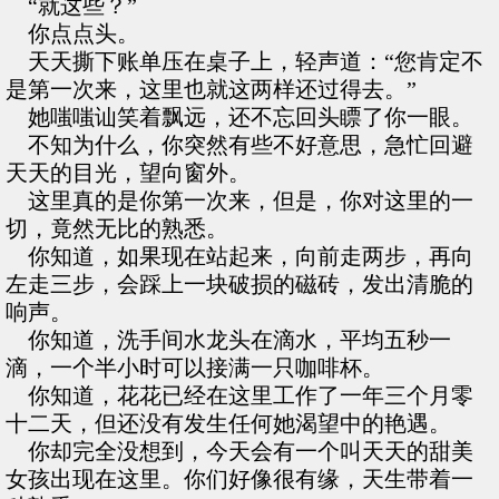
“就这些？”
你点点头。
天天撕下账单压在桌子上，轻声道：“您肯定不
是第一次来，这里也就这两样还过得去。”
她嗤嗤讪笑着飘远，还不忘回头瞟了你一眼。
不知为什么，你突然有些不好意思，急忙回避
天天的目光，望向窗外。
这里真的是你第一次来，但是，你对这里的一
切，竟然无比的熟悉。
你知道，如果现在站起来，向前走两步，再向
左走三步，会踩上一块破损的磁砖，发出清脆的
响声。
你知道，洗手间水龙头在滴水，平均五秒一
滴，一个半小时可以接满一只咖啡杯。
你知道，花花已经在这里工作了一年三个月零
十二天，但还没有发生任何她渴望中的艳遇。
你却完全没想到，今天会有一个叫天天的甜美
女孩出现在这里。你们好像很有缘，天生带着一