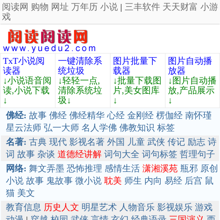
阅读网
购物
网址
万年历
小说
|
三丰软件
天天财富
小游
戏
TxT小说阅
一键清除系
图片批量下
图片自动播
读器
统垃圾
载器
放器
↓小说语音阅
↓轻轻一点,
↓批量下载图
↓图片自动播
读,小说下载
清除系统垃
片,美女图库
放,产品展示
↓
圾↓
↓
↓
佛经:
故事
佛经
佛经精华
心经
金刚经
楞伽经
南怀瑾
星云法师
弘一大师
名人学佛
佛教知识
标签
名著:
古典
现代
影视名著
外国
儿童
武侠
传记
励志
诗
词
故事
杂谈
道德经讲解
词句大全
词句标签
哲理句子
网络:
舞文弄墨
恐怖推理
感情生活
潇湘溪苑
瓶邪
原创
小说
故事
鬼故事
微小说
耽美
师生
内向
易经
后宫
鼠
猫
美文
教育信息
历史人文
明星艺术
人物音乐
影视娱乐
游戏
动漫
|
穿越
校园
武侠
言情
玄幻
经典语录
三国演义
西