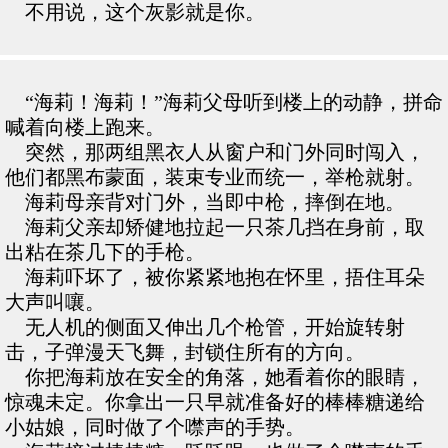
不用说，这个灰影就是你。
“海莉！海莉！”海莉父母听到楼上的动静，拼命
喊着向楼上跑来。
突然，那两组黑衣人从窗户和门外同时闯入，
他们都黑布蒙面，装束专业而统一，举枪就射。
海莉母亲背对门外，当即中枪，摔倒在地。
海莉父亲却矫健地拉起一只茶几挡在身前，取
出粘在茶几下的手枪。
海莉吓坏了，被你紧紧地抱在怀里，捂住耳朵
大声叫嚷。
无人机的侧面又伸出几个枪管，开始旋转射
击，子弹漫天飞舞，封锁住所有的方向。
你把海莉放在安全的角落，她看着你的眼睛，
惊魂未定。你拿出一只早就准备好的棒棒糖递给
小姑娘，同时做了个噤声的手势。