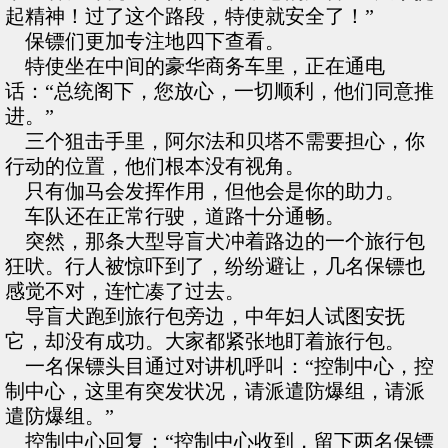
起精神！过了这个路段，特使就安全了！”
保镖们更加专注地四下查看。
特使坐在中间的豪华商务车里，正在通电
话：“总统阁下，您放心，一切顺利，他们同意推
进。”
三个狙击手里，阿尔法和贝塔不需要担心，你
行动的位置，他们根本没有视角。
只有伽马会发挥作用，但他会是你的助力。
车队还在正常行驶，道路十分通畅。
突然，那条大型导盲犬冲着路边的一个旅行包
狂吠。行人被惊吓到了，纷纷避让，几名保镖也
感觉不对，连忙凑了过去。
导盲犬跑到旅行包旁边，中年妇人试图安抚
它，却没有成功。大家都紧张地盯着旅行包。
一名保镖头目通过对讲机呼叫：“控制中心，控
制中心，这里有突发状况，请派遣防爆组，请派
遣防爆组。”
控制中心回复：“控制中心收到，留下两名保镖