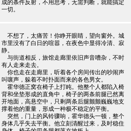
成的条件反射，不用思考，无需判断，就能搞定
一切。
不想了，太痛苦！你睁开眼睛，望向窗外。城
市里没有了白日的喧嚣，在夜色中显得冷清、寂
静。
与街道相反，旅馆走廊里依旧声音嘈杂，不时
有人走来走去。
你也走在走廊里，听着各个房间传出的吵闹声
叫嚷声，躲着不时扑面而来的各色男女。
霍华德正窝在椅子上打盹。他整个人都陷入椅
背和坐垫形成的直角中，椅子的两条前腿已然离
开地面，高悬空中，只剩两条后腿颤颤巍巍地支
撑着他的重量，形成一种极不稳定的平衡。
突然，门上的风铃骤响，霍华德头一顿，整个
身体几乎失去平衡。他立刻清醒过来，及时稳住
身体，椅子的四条腿都落在地板上。