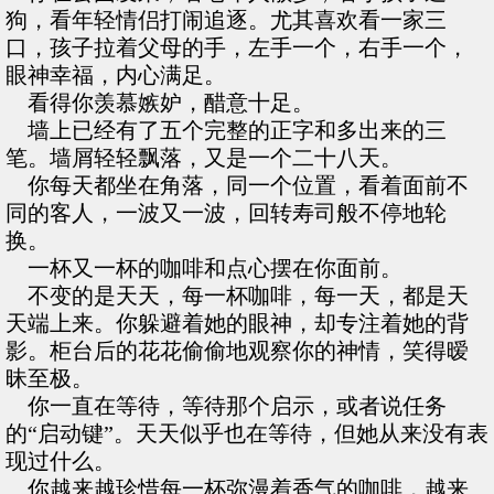
狗，看年轻情侣打闹追逐。尤其喜欢看一家三
口，孩子拉着父母的手，左手一个，右手一个，
眼神幸福，内心满足。
看得你羡慕嫉妒，醋意十足。
墙上已经有了五个完整的正字和多出来的三
笔。墙屑轻轻飘落，又是一个二十八天。
你每天都坐在角落，同一个位置，看着面前不
同的客人，一波又一波，回转寿司般不停地轮
换。
一杯又一杯的咖啡和点心摆在你面前。
不变的是天天，每一杯咖啡，每一天，都是天
天端上来。你躲避着她的眼神，却专注着她的背
影。柜台后的花花偷偷地观察你的神情，笑得暧
昧至极。
你一直在等待，等待那个启示，或者说任务
的“启动键”。天天似乎也在等待，但她从来没有表
现过什么。
你越来越珍惜每一杯弥漫着香气的咖啡，越来