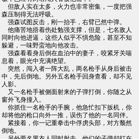
但敌人实在太多，火力也非常密集，一度把强
森压制得无法呼吸。
强森试图反击，刚一抬手，右臂已然中弹。
他痛苦地捂着伤处勉强支撑，但是，七名敌人
同时向他进逼，这些人似乎不惧危险，甚至不知
躲避，一味野蛮地向他攻击。
强森看看身后倒在血泊中的妻子，咬紧牙关喘
息着，眼光中充满绝望。
突然，闯入者一阵大乱，两名枪手从身后被击
中，先后倒地。另外五名枪手回身查看，却不见
人影。
又一名枪手被侧面射来的子弹打倒，你随之从
窗外飞身撞入。
你抓住一名枪手的手腕，他急忙扣下扳机，你
却将他的枪口向外一推，误伤了他的一名同伴。
紧接着，你一记重拳击中俘虏头部，对方颓然
倒地。
另外两名黑衣人同时射击，他们的子弹却打在