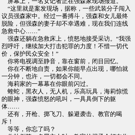
屏幕上，一名女记者正在强森家现场报道。
“这里就是案发现场，据称，一些武装分子闯入
议员强森家中。经过一番搏斗，强森和女儿最终
脱险，但强森的妻子却不幸遇难，现在我们连线
急救中心……”
强森还躺在急救床上，愤怒地接受采访。“我强
烈呼吁，继续加大打击犯罪的力度！不惜一切代
价，保护民众安全！”
你将电视调至静音，靠在窗前，闭目回忆。
你在不断地自责，如果你能早点出现，哪怕就
一分钟，也许，一切都会不同。
海莉家的一幕幕在你眼前闪过。
蝰蛇，黑衣人，无人机，乐高玩具，海莉惊慌
的眼神，强森愤怒的吼叫，一具具倒下的躯
体……
还有，开枪、掷飞刀、躲避袭击、教官的喝
斥！
等等，你忘了吗？