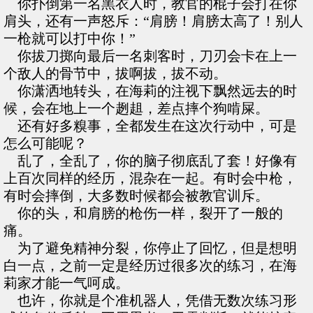
你扑倒第一名黑衣人时，教官的棍子会打在你
肩头，还有一声怒斥：“肩膀！肩膀太高了！别人
一枪就可以打中你！”
你拔刀掷向最后一名刺客时，刀刃会卡在上一
个敌人的骨节中，拔啊拔，拔不动。
你潇洒地转头，在海莉的注视下飘然远去的时
候，会在地上一个趔趄，差点摔个狗啃屎。
还有好多糗事，全都发生在这次行动中，可是
怎么可能呢？
乱了，全乱了，你的脑子彻底乱了套！好像有
上百次同样的经历，混杂在一起。有时会中枪，
有时会摔倒，大多数时候都会被教官训斥。
你的头，和肩膀的枪伤一样，裂开了一般的
痛。
为了避免精神分裂，你停止了回忆，但是想明
白一点，之前一定是经历过很多次的练习，在海
莉家才能一气呵成。
也许，你就是个准机器人，凭借无数次练习形