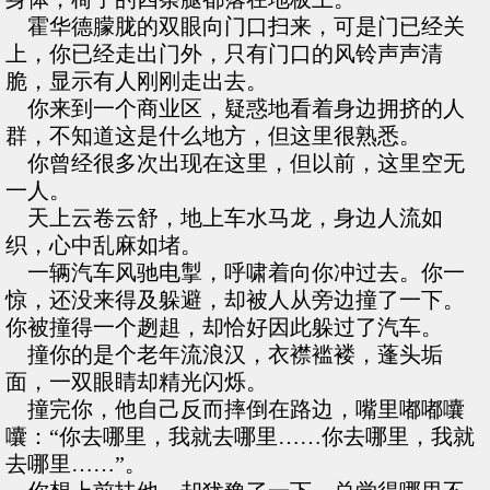
霍华德朦胧的双眼向门口扫来，可是门已经关
上，你已经走出门外，只有门口的风铃声声清
脆，显示有人刚刚走出去。
你来到一个商业区，疑惑地看着身边拥挤的人
群，不知道这是什么地方，但这里很熟悉。
你曾经很多次出现在这里，但以前，这里空无
一人。
天上云卷云舒，地上车水马龙，身边人流如
织，心中乱麻如堵。
一辆汽车风驰电掣，呼啸着向你冲过去。你一
惊，还没来得及躲避，却被人从旁边撞了一下。
你被撞得一个趔趄，却恰好因此躲过了汽车。
撞你的是个老年流浪汉，衣襟褴褛，蓬头垢
面，一双眼睛却精光闪烁。
撞完你，他自己反而摔倒在路边，嘴里嘟嘟囔
囔：“你去哪里，我就去哪里……你去哪里，我就
去哪里……”。