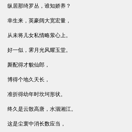
纵居那绮罗丛，谁知娇养？
幸生来，英豪阔大宽宏量，
从未将儿女私情略萦心上。
好一似，霁月光风耀玉堂。
厮配得才貌仙郎，
博得个地久天长，
准折得幼年时坎坷形状。
终久是云散高唐，水涸湘江。
这是尘寰中消长数应当，