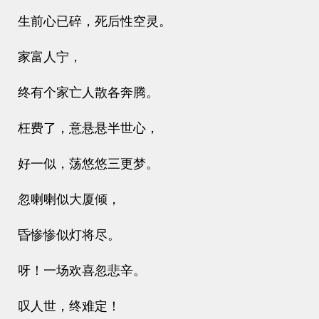
生前心已碎，死后性空灵。
家富人宁，
终有个家亡人散各奔腾。
枉费了，意悬悬半世心，
好一似，荡悠悠三更梦。
忽喇喇似大厦倾，
昏惨惨似灯将尽。
呀！一场欢喜忽悲辛。
叹人世，终难定！