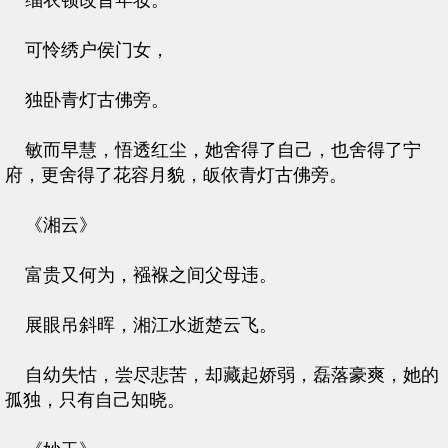
缁衣顿改昔年妆。
可怜绣户侯门女，
独卧青灯古佛旁。
敏而早慧，悟透红尘，她舍得了自己，也舍得了宁
府，更舍得了花容月貌，皈依青灯古佛旁。
《湘云》
富贵又何为，襁褓之间父母违。
展眼吊斜晖，湘江水逝楚云飞。
自幼失怙，尝尽悲苦，却藏起娇弱，磊落豪爽，她的
孤独，只有自己知晓。