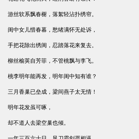
游丝软系飘春榭，落絮轻沾扑绣帘。
闺中女儿惜春暮，愁绪满怀无处诉，
手把花除出绣闺，忍踏落花来复去。
柳丝榆荚自芳菲，不管桃飘与李飞。
桃李明年能再发，明年闺中知有谁？
三月香巢已垒成，梁间燕子太无情！
明年花发虽可啄，
却不道人去梁空巢也倾。
一年三百六十日，风刀霜剑严相逼，