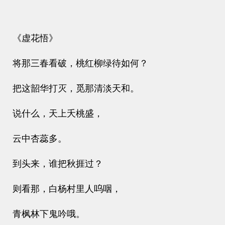
《虚花悟》
将那三春看破，桃红柳绿待如何？
把这韶华打灭，觅那清淡天和。
说什么，天上夭桃盛，
云中杏蕊多。
到头来，谁把秋捱过？
则看那，白杨村里人呜咽，
青枫林下鬼吟哦。