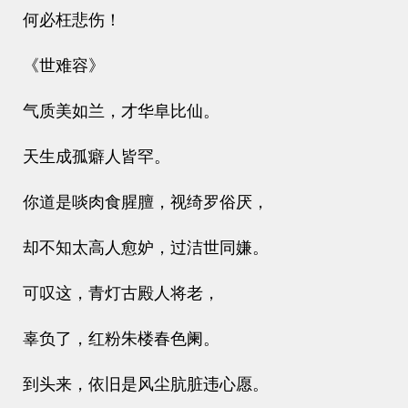
何必枉悲伤！
《世难容》
气质美如兰，才华阜比仙。
天生成孤癖人皆罕。
你道是啖肉食腥膻，视绮罗俗厌，
却不知太高人愈妒，过洁世同嫌。
可叹这，青灯古殿人将老，
辜负了，红粉朱楼春色阑。
到头来，依旧是风尘肮脏违心愿。