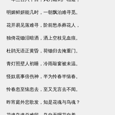
明媚鲜妍能几时，一朝飘泊难寻觅。
花开易见落难寻，阶前愁杀葬花人，
独倚花锄泪暗洒，洒上空枝见血痕。
杜鹃无语正黄昏，荷锄归去掩重门。
青灯照壁人初睡，冷雨敲窗被未温。
怪奴底事倍伤神，半为怜春半恼春。
怜春忽至恼忽去，至又无言去不闻。
昨宵庭外悲歌发，知是花魂与鸟魂？