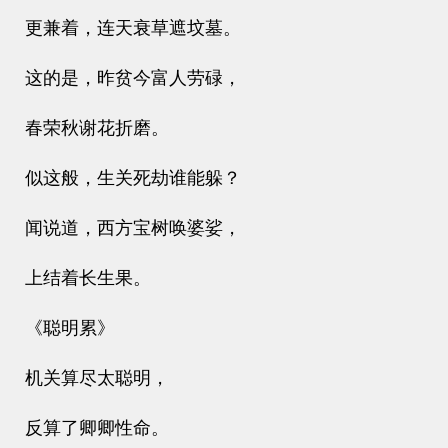
更兼着，连天衰草遮坟墓。
这的是，昨贫今富人劳碌，
春荣秋谢花折磨。
似这般，生关死劫谁能躲？
闻说道，西方宝树唤婆娑，
上结着长生果。
《聪明累》
机关算尽太聪明，
反算了卿卿性命。