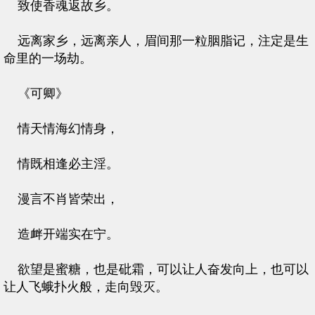
致使香魂返故乡。
远离家乡，远离亲人，眉间那一粒胭脂记，注定是生
命里的一场劫。
《可卿》
情天情海幻情身，
情既相逢必主淫。
漫言不肖皆荣出，
造衅开端实在宁。
欲望是蜜糖，也是砒霜，可以让人奋发向上，也可以
让人飞蛾扑火般，走向毁灭。