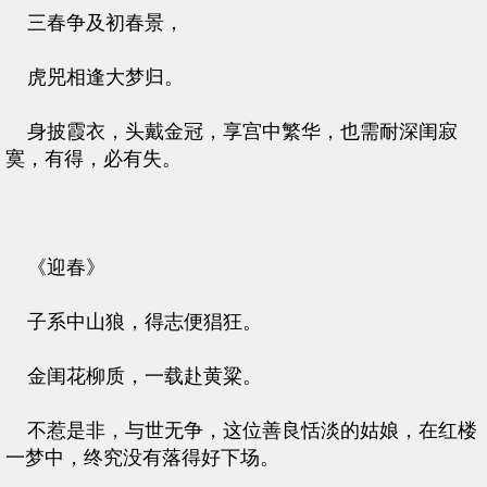
三春争及初春景，
虎兕相逢大梦归。
身披霞衣，头戴金冠，享宫中繁华，也需耐深闺寂
寞，有得，必有失。
《迎春》
子系中山狼，得志便猖狂。
金闺花柳质，一载赴黄粱。
不惹是非，与世无争，这位善良恬淡的姑娘，在红楼
一梦中，终究没有落得好下场。