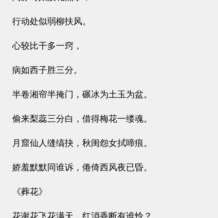
行动处似弱柳扶风。
心较比干多一窍，
病如西子胜三分。
半卷湘帘半掩门，碾冰为土玉为盆。
偷来梨蕊三分白，借得梅花一缕魂。
月窟仙人缝缟抉，秋闺怨女拭啼痕。
娇羞默默同谁诉，倦倚西风夜已昏。
《葬花》
花谢花飞花满天，红消香断有谁怜？