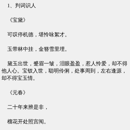
1、判词识人
《宝黛》
可叹停机德，堪怜咏絮才。
玉带林中挂，金簪雪里埋。
黛玉出世，蹙眉一皱，泪眼盈盈，惹人怜爱，却不得
他人心。宝钗入世，聪明伶俐，处事周到，左右逢源，
却不得宝玉情。
《元春》
二十年来辨是非，
榴花开处照宫闱。