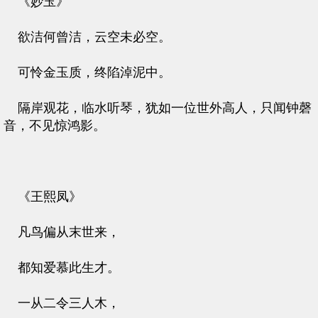
《妙玉》
欲洁何曾洁，云空未必空。
可怜金玉质，终陷淖泥中。
隔岸观花，临水听琴，犹如一位世外高人，只闻钟磬
音，不见惊鸿影。
《王熙凤》
凡鸟偏从末世来，
都知爱慕此生才。
一从二令三人木，