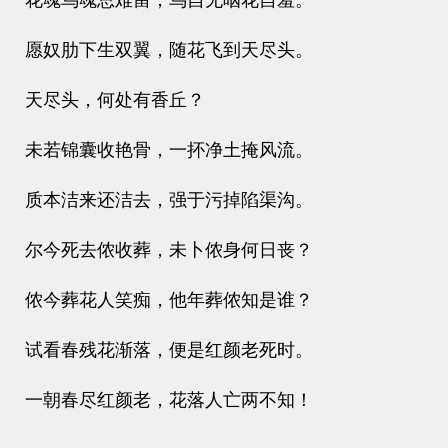
花魂鸟魂总难留，鸟自无咽花自羞。
愿奴肋下生双翼，随花飞到天尽头。
天尽头，何处有香丘？
未若锦囊收艳骨，一抔净土掩风流。
质本洁来还洁去，强于污掉陷渠沟。
尔今死去侬收葬，未卜侬身何日丧？
侬今葬花人笑痴，他年葬侬知是谁？
试看春残花渐落，便是红颜老死时。
一朝春尽红颜老，花落人亡两不知！