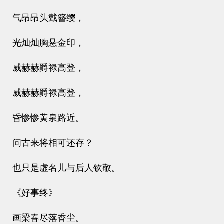
气昂昂头戴簪缨，
光灿灿胸悬金印，
威赫赫爵禄高登，
威赫赫爵禄高登，
昏惨惨黄泉路近。
问古来将相可还存？
也只是虚名儿与后人钦敬。
《好事终》
画梁春尽落香尘。