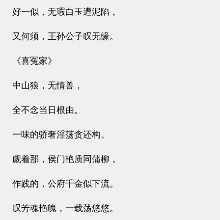
好一似，无瑕白玉遭泥陷，
又何须，王孙公子叹无缘。
《喜冤家》
中山狼，无情兽，
全不念当日根由。
一味的骄奢淫荡贪还构。
觑着那，侯门艳质同蒲柳，
作践的，公府千金似下流。
叹芳魂艳魄，一载荡悠悠。