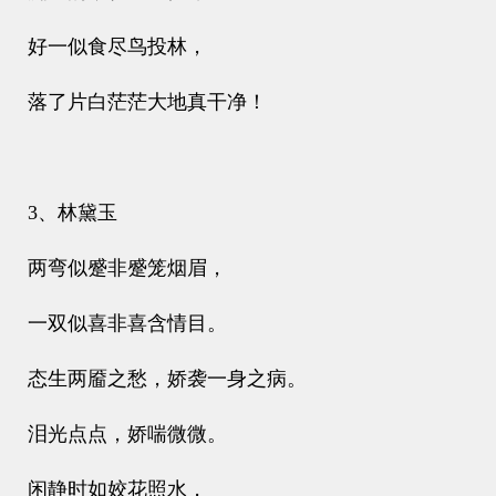
好一似食尽鸟投林，
落了片白茫茫大地真干净！
3、林黛玉
两弯似蹙非蹙笼烟眉，
一双似喜非喜含情目。
态生两靥之愁，娇袭一身之病。
泪光点点，娇喘微微。
闲静时如姣花照水，