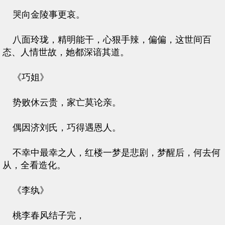
哭向金陵事更哀。
八面玲珑，精明能干，心狠手辣，偏偏，这世间百
态、人情世故，她都深谙其道。
《巧姐》
势败休云贵，家亡莫论亲。
偶因济刘氏，巧得遇恩人。
不幸中最幸之人，红楼一梦是悲剧，梦醒后，何去何
从，全看造化。
《李纨》
桃李春风结子完，