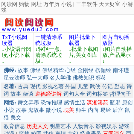
阅读网
购物
网址
万年历
小说
|
三丰软件
天天财富
小游
戏
TxT小说阅
一键清除系
图片批量下
图片自动播
读器
统垃圾
载器
放器
↓小说语音阅
↓轻轻一点,
↓批量下载图
↓图片自动播
读,小说下载
清除系统垃
片,美女图库
放,产品展示
↓
圾↓
↓
↓
佛经:
故事
佛经
佛经精华
心经
金刚经
楞伽经
南怀瑾
星云法师
弘一大师
名人学佛
佛教知识
标签
名著:
古典
现代
影视名著
外国
儿童
武侠
传记
励志
诗
词
故事
杂谈
道德经讲解
词句大全
词句标签
哲理句子
网络:
舞文弄墨
恐怖推理
感情生活
潇湘溪苑
瓶邪
原创
小说
故事
鬼故事
微小说
耽美
师生
内向
易经
后宫
鼠
猫
美文
教育信息
历史人文
明星艺术
人物音乐
影视娱乐
游戏
动漫
|
穿越
校园
武侠
言情
玄幻
经典语录
三国演义
西