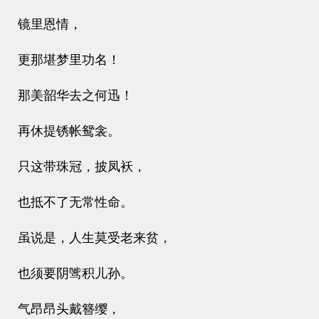
镜里恩情，
更那堪梦里功名！
那美韶华去之何迅！
再休提锈帐鸳衾。
只这带珠冠，披凤袄，
也抵不了无常性命。
虽说是，人生莫受老来贫，
也须要阴骘积儿孙。
气昂昂头戴簪缨，