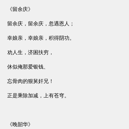
《留余庆》
留余庆，留余庆，忽遇恩人；
幸娘亲，幸娘亲，积得阴功。
劝人生，济困扶穷，
休似俺那爱银钱、
忘骨肉的狠舅奸兄！
正是乘除加减，上有苍穹。
《晚韶华》