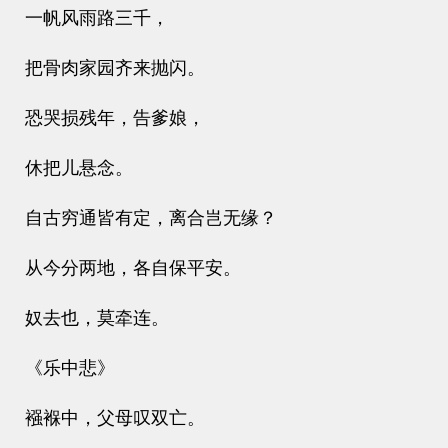
一帆风雨路三千，
把骨肉家园齐来抛闪。
恐哭损残年，告爹娘，
休把儿悬念。
自古穷通皆有定，离合岂无缘？
从今分两地，各自保平安。
奴去也，莫牵连。
《乐中悲》
襁褓中，父母叹双亡。