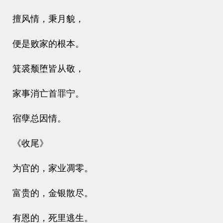
擅风情，秉月貌，
便是败家的根本。
箕裘颓堕皆从敬，
家事消亡首罪宁。
宿孽总因情。
《收尾》
为官的，家业凋零。
富贵的，金银散尽。
有恩的，死里逃生。