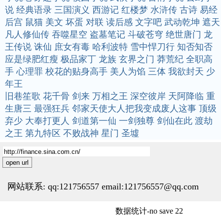
说
经典语录
三国演义
西游记
红楼梦
水浒传
古诗
易经
后宫
鼠猫
美文
坏蛋
对联
读后感
文字吧
武动乾坤
遮天
凡人修仙传
吞噬星空
盗墓笔记
斗破苍穹
绝世唐门
龙
王传说
诛仙
庶女有毒
哈利波特
雪中悍刀行
知否知否
应是绿肥红瘦
极品家丁
龙族
玄界之门
莽荒纪
全职高
手
心理罪
校花的贴身高手
美人为馅
三体
我欲封天
少
年王
旧巷笙歌
花千骨
剑来
万相之王
深空彼岸
天阿降临
重
生唐三
最强狂兵
邻家天使大人把我变成废人这事
顶级
弃少
大奉打更人
剑道第一仙
一剑独尊
剑仙在此
渡劫
之王
第九特区
不败战神
星门
圣墟
open url
网站联系: qq:121756557 email:121756557@qq.com