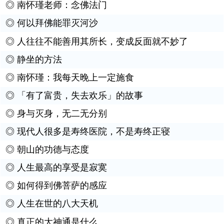
◎
南怀瑾老师：念佛法门
◎
何以拜佛能罪灭河沙
◎
人往往不能善用其所长，变成反面就不妙了
◎
静坐的方法
◎
南怀瑾：我每天晚上一定施食
◎
「有了富贵，失去欢乐」的故事
◎
身与灭身，无二无分别
◎
现代人很多是寿终医院，不是寿终正寝
◎
朝山的功德与态度
◎
人生最高的享受是寂寞
◎
如何得到佛菩萨的感应
◎
人生在世的八大天机
◎
真正的大神通是什么