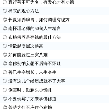
◎
真行善不可为名，有发心才有功德
◎
禅宗的观心方法
◎
长夏须养脾胃，如何调理有秘方
◎
南怀瑾老师的50句人生精言
◎
布施供养是存钱的最佳方法
◎
情欲越淡层次越高
◎
如何能躲过三灾八难
◎
念佛别怕妄想不后悔不怀疑
◎
善已生令增长，未生令生
◎
没有这几个经历成就不了大事
◎
倒霉时，勤剃头少懒睡
◎
不要倒霉了才来学佛修道
◎
菩萨为何不应住色布施