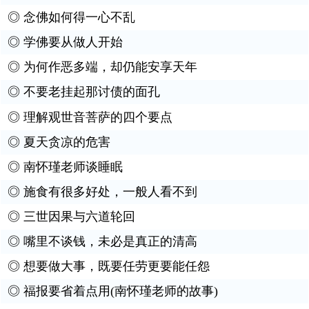
◎
念佛如何得一心不乱
◎
学佛要从做人开始
◎
为何作恶多端，却仍能安享天年
◎
不要老挂起那讨债的面孔
◎
理解观世音菩萨的四个要点
◎
夏天贪凉的危害
◎
南怀瑾老师谈睡眠
◎
施食有很多好处，一般人看不到
◎
三世因果与六道轮回
◎
嘴里不谈钱，未必是真正的清高
◎
想要做大事，既要任劳更要能任怨
◎
福报要省着点用(南怀瑾老师的故事)