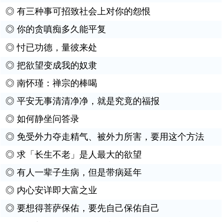
◎
有三种事可招致社会上对你的怨恨
◎
你的贪嗔痴多久能平复
◎
忖已功德，量彼来处
◎
把欲望变成我的奴隶
◎
南怀瑾：禅宗的棒喝
◎
平安无事清清净净，就是究竟的福报
◎
如何静坐问答录
◎
免受外力夺走精气、被外力所害，要用这个方法
◎
求「长生不老」是人最大的欲望
◎
有人一辈子生病，但是带病延年
◎
内心安详即大富之业
◎
要想得菩萨保佑，要先自己保佑自己