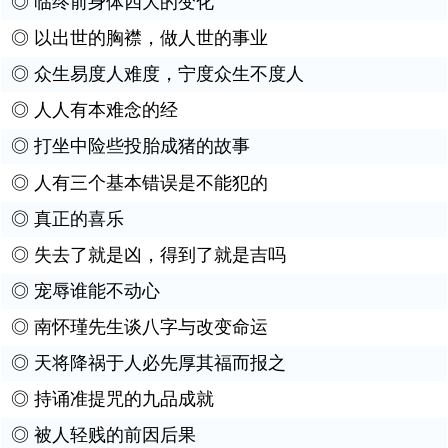
◎
临终前身体四大的变化
◎
以出世的胸襟，做人世的事业
◎
众生易度人难度，宁度众生不度人
◎
人人有本难念的经
◎
打坐中险些投胎成猪的故事
◎
人有三个基本错误是不能犯的
◎
真正的喜乐
◎
失去了就是凶，得到了就是吉吗
◎
宠辱谁能不动心
◎
南怀瑾先生谈八字与改变命运
◎
天将降祸于人必先厚其福而报之
◎
持诵准提咒的九品成就
◎
被人轻贱的前因后果