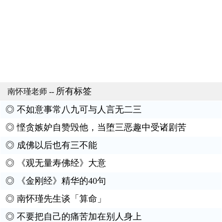
所有标签
南怀瑾老师
--
◎
不如意事常八九可与人言无二三
◎
悭贪嫉妒自赞毁他，当堕三恶趣中受诸剧苦
◎
成佛以后也有三不能
◎
《观无量寿佛经》大意
◎
《金刚经》精华的40句
◎
南怀瑾先生谈「算命」
◎
不要把自己的痛苦加在别人身上