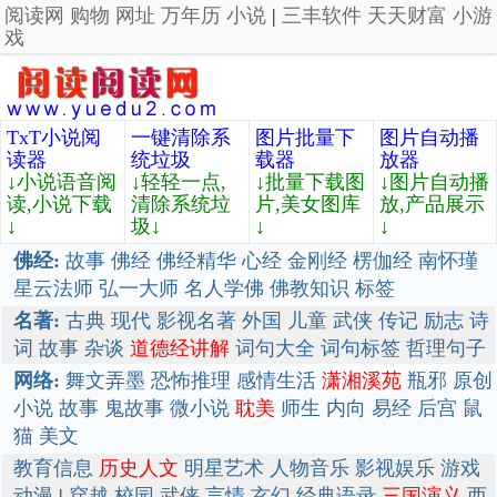
阅读网
购物
网址
万年历
小说
|
三丰软件
天天财富
小游
戏
TxT小说阅
一键清除系
图片批量下
图片自动播
读器
统垃圾
载器
放器
↓小说语音阅
↓轻轻一点,
↓批量下载图
↓图片自动播
读,小说下载
清除系统垃
片,美女图库
放,产品展示
↓
圾↓
↓
↓
佛经:
故事
佛经
佛经精华
心经
金刚经
楞伽经
南怀瑾
星云法师
弘一大师
名人学佛
佛教知识
标签
名著:
古典
现代
影视名著
外国
儿童
武侠
传记
励志
诗
词
故事
杂谈
道德经讲解
词句大全
词句标签
哲理句子
网络:
舞文弄墨
恐怖推理
感情生活
潇湘溪苑
瓶邪
原创
小说
故事
鬼故事
微小说
耽美
师生
内向
易经
后宫
鼠
猫
美文
教育信息
历史人文
明星艺术
人物音乐
影视娱乐
游戏
动漫
|
穿越
校园
武侠
言情
玄幻
经典语录
三国演义
西