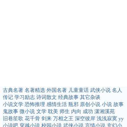
古典名著
名著精选
外国名著
儿童童话
武侠小说
名人
传记
学习励志
诗词散文
经典故事
其它杂谈
小说文学
恐怖推理
感情生活
瓶邪
原创小说
小说
故事
鬼故事
微小说
文学
耽美
师生
内向
成功
潇湘溪苑
旧巷笙歌
花千骨
剑来
万相之王
深空彼岸
浅浅寂寞
yy
小说吧
穿越小说
校园小说
武侠小说
言情小说
玄幻小