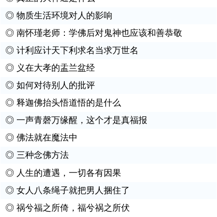
◎
物质生活环境对人的影响
◎
南怀瑾老师：学佛后对鬼神也应该和善恭敬
◎
计利应计天下利求名当求万世名
◎
义在大孝的盂兰盆经
◎
如何对待别人的批评
◎
释迦佛抬头悟道悟的是什么
◎
一声青磬万缘醒，这个才是真福报
◎
佛法就在魔法中
◎
三种念佛方法
◎
人生的遭遇，一切各有因果
◎
女人八条绳子就把男人捆住了
◎
祸兮福之所倚，福兮祸之所伏