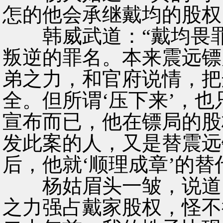
怎的他会承继戴均的股权
韩威武道：“戴均畏罪
叛逆的罪名。本来震远镖
弟之力，和官府说情，把
全。但所谓‘压下来’，
宣布而已，他在镖局的股
发此案的人，又是替震远
后，他就‘顺理成章’的替
杨姑眉头一皱，说道：
之力强占戴家股权，怪不