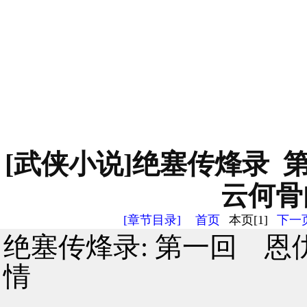
[武侠小说]绝塞传烽录
云何骨肉
[章节目录]
首页
本页[1]
下一页
绝塞传烽录: 第一回 
情