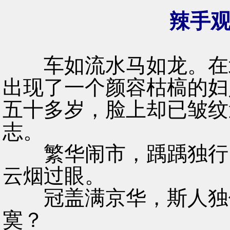
辣手
车如流水马如龙。在北
出现了一个颜容枯槁的妇
五十多岁，脸上却已皱纹
志。
繁华闹市，踽踽独行。
云烟过眼。
冠盖满京华，斯人独催
寞？