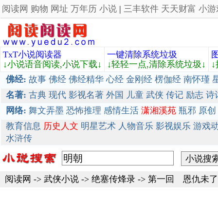
阅读网
购物
网址
万年历
小说
|
三丰软件
天天财富
小游
TxT小说阅读器
一键清除系统垃圾
↓小说语音阅读,小说下载↓
↓轻轻一点,清除系统垃圾↓
佛经:
故事
佛经
佛经精华
心经
金刚经
楞伽经
南怀瑾
名著:
古典
现代
影视名著
外国
儿童
武侠
传记
励志
诗
网络:
舞文弄墨
恐怖推理
感情生活
潇湘溪苑
瓶邪
原创
教育信息
历史人文
明星艺术
人物音乐
影视娱乐
游戏
水浒传
阅读网
->
武侠小说
->
绝塞传烽录
-> 第一回 恩仇未