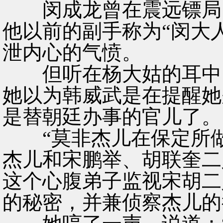
闵成龙曾在震远镖局当
他以前的副手称为“闵大人
泄内心的气愤。
但听在杨大姑的耳中，
她以为韩威武是在提醒她
是替朝廷办事的官儿了。
“莫非杰儿在保定所做
杰儿和宋鹏举、胡联奎二
这个心腹弟子监视宋胡二
的秘密，并兼侦察杰儿的