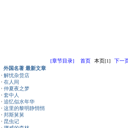
[章节目录]
首页
本页[1]
下一页
外国名著 最新文章
解忧杂货店
在人间
仲夏夜之梦
套中人
追忆似水年华
这里的黎明静悄悄
邦斯舅舅
昆虫记