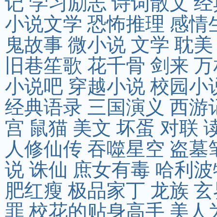
记
学习励志
诗词散文
经
小说文学
恐怖推理
感情
鬼故事
微小说
文学
耽美
旧巷笙歌
花千骨
剑来
万
小说吧
穿越小说
校园小
经典语录
三国演义
西游
宫
鼠猫
美文
坏蛋
对联
人修仙传
吞噬星空
盗墓
说
诛仙
庶女有毒
哈利波
肥红瘦
极品家丁
龙族
玄
罪
校花的贴身高手
美人