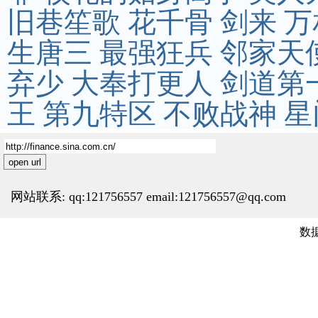
旧巷笙歌
花千骨
剑来
万
生唐三
最强狂兵
邻家天
弃少
大奉打更人
剑道第
王
第九特区
不败战神
星
open url
网站联系: qq:121756557 email:121756557@qq.com