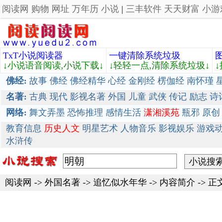
阅读网
购物
网址
万年历
小说
|
三丰软件
天天财富
小游
TxT小说阅读器
一键清除系统垃圾
↓小说语音阅读,小说下载↓
↓轻轻一点,清除系统垃圾↓
佛经:
故事
佛经
佛经精华
心经
金刚经
楞伽经
南怀瑾
名著:
古典
现代
影视名著
外国
儿童
武侠
传记
励志
诗
网络:
舞文弄墨
恐怖推理
感情生活
潇湘溪苑
瓶邪
原创
教育信息
历史人文
明星艺术
人物音乐
影视娱乐
游戏
水浒传
阅读网
->
外国名著
->
追忆似水年华
-> 内容简介 -> 