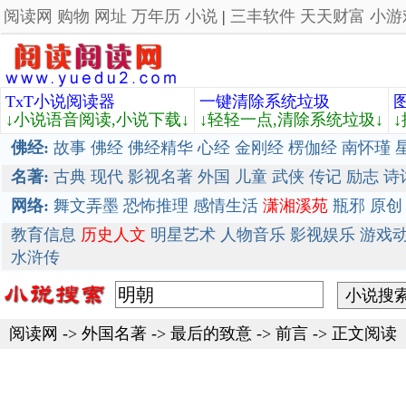
阅读网
购物
网址
万年历
小说
|
三丰软件
天天财富
小游
TxT小说阅读器
一键清除系统垃圾
↓小说语音阅读,小说下载↓
↓轻轻一点,清除系统垃圾↓
佛经:
故事
佛经
佛经精华
心经
金刚经
楞伽经
南怀瑾
名著:
古典
现代
影视名著
外国
儿童
武侠
传记
励志
诗
网络:
舞文弄墨
恐怖推理
感情生活
潇湘溪苑
瓶邪
原创
教育信息
历史人文
明星艺术
人物音乐
影视娱乐
游戏
水浒传
阅读网
->
外国名著
->
最后的致意
-> 前言 -> 正文阅读