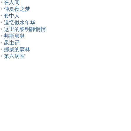
在人间
仲夏夜之梦
套中人
追忆似水年华
这里的黎明静悄悄
邦斯舅舅
昆虫记
挪威的森林
第六病室