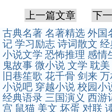
上一篇文章
下
古典名著
名著精选
外国
记
学习励志
诗词散文
经
小说文学
恐怖推理
感情
鬼故事
微小说
文学
耽美
旧巷笙歌
花千骨
剑来
万
小说吧
穿越小说
校园小
经典语录
三国演义
西游
宫
鼠猫
美文
坏蛋
对联