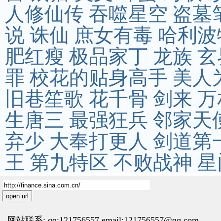
人修仙传
吞噬星空
盗墓
说
诛仙
庶女有毒
哈利波
肥红瘦
极品家丁
龙族
玄
罪
校花的贴身高手
美人
旧巷笙歌
花千骨
剑来
万
生唐三
最强狂兵
邻家天
弃少
大奉打更人
剑道第
王
第九特区
不败战神
星
open url
网站联系: qq:121756557 email:121756557@qq.com