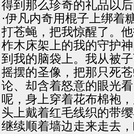
得到那么珍奇的礼品以后
·伊凡内奇用棍子上绑着
打苍蝇，把我惊醒了。他
柞木床架上的我的守护神
到我的脑袋上。我从被子
摇摆的圣像，把那只死苍
论、却含着怒意的眼光看
呢，身上穿着花布棉袍，
头上戴着红毛线织的带缨
继续顺着墙边走来走去，