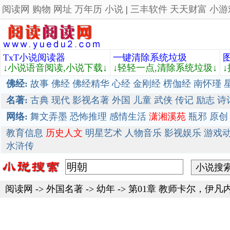
阅读网
购物
网址
万年历
小说
|
三丰软件
天天财富
小游
TxT小说阅读器
一键清除系统垃圾
↓小说语音阅读,小说下载↓
↓轻轻一点,清除系统垃圾↓
佛经:
故事
佛经
佛经精华
心经
金刚经
楞伽经
南怀瑾
名著:
古典
现代
影视名著
外国
儿童
武侠
传记
励志
诗
网络:
舞文弄墨
恐怖推理
感情生活
潇湘溪苑
瓶邪
原创
教育信息
历史人文
明星艺术
人物音乐
影视娱乐
游戏
水浒传
阅读网
->
外国名著
->
幼年
-> 第01章 教师卡尔，伊凡内