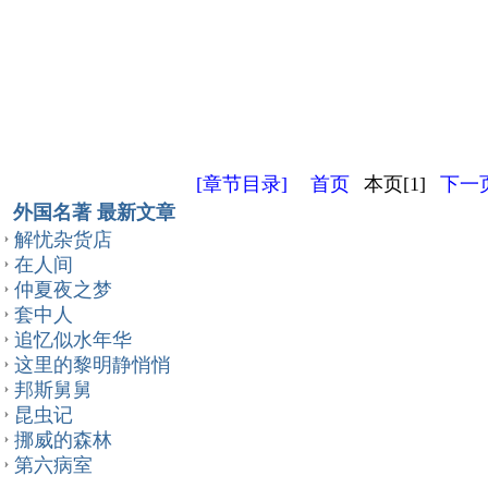
[章节目录]
首页
本页[1]
下一页
外国名著 最新文章
解忧杂货店
在人间
仲夏夜之梦
套中人
追忆似水年华
这里的黎明静悄悄
邦斯舅舅
昆虫记
挪威的森林
第六病室