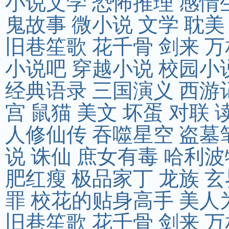
小说文学
恐怖推理
感情
鬼故事
微小说
文学
耽美
旧巷笙歌
花千骨
剑来
万
小说吧
穿越小说
校园小
经典语录
三国演义
西游
宫
鼠猫
美文
坏蛋
对联
人修仙传
吞噬星空
盗墓
说
诛仙
庶女有毒
哈利波
肥红瘦
极品家丁
龙族
玄
罪
校花的贴身高手
美人
旧巷笙歌
花千骨
剑来
万