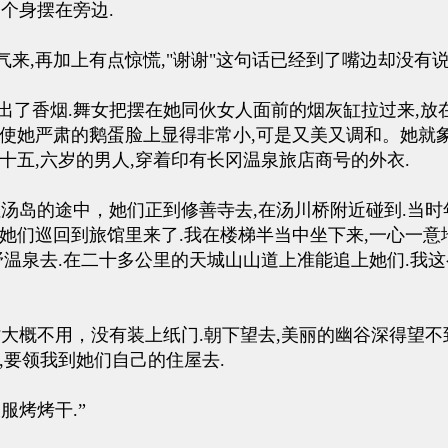
个身摆在旁边.
来,再加上有点惊慌,"谢谢"这句话已经到了嘴边却没有说
了香烟.舞女把摆在她同伙女人面前的烟灰缸拉过来,放在
这使她严肃的鹅蛋脸上显得非常小,可是又美又调和。她就
十五,六岁的男人,穿着印有长冈温泉旅店商号的外衣.
汤岛的途中，她们正到修善寺去,在汤川桥附近碰到.当时
，她们巡回到旅馆里来了.我在楼梯半当中坐下来,一心一
野温泉去.在二十多公里的天城山山道上准能追上她们.我
大概不用，没有装上纸门.朝下望去,美丽的幽谷深得望不到
,要领我到她们自己的住屋去.
服烤烤干.”