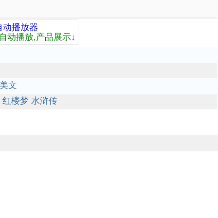
自动播放器
自动播放,产品展示↓
美文
红楼梦
水浒传