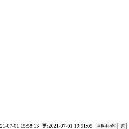
21-07-01 15:58:13 更:2021-07-01 19:51:05
原