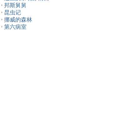
邦斯舅舅
昆虫记
挪威的森林
第六病室