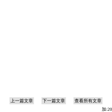
上一篇文章
下一篇文章
查看所有文章
加:20