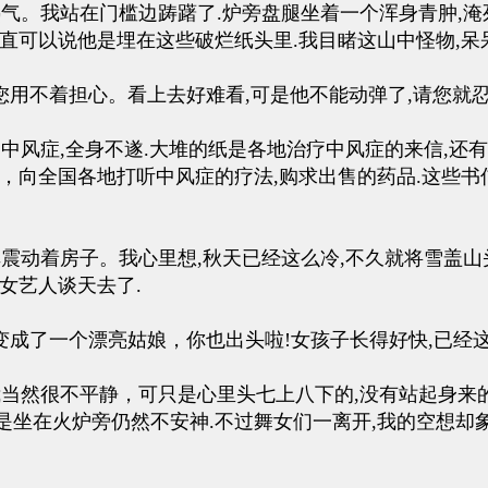
气。我站在门槛边踌躇了.炉旁盘腿坐着一个浑身青肿,淹
简直可以说他是埋在这些破烂纸头里.我目睹这山中怪物,呆
用不着担心。看上去好难看,可是他不能动弹了,请您就忍
中风症,全身不遂.大堆的纸是各地治疗中风症的来信,还
，向全国各地打听中风症的疗法,购求出售的药品.这些书
震动着房子。我心里想,秋天已经这么冷,不久就将雪盖山
女艺人谈天去了.
成了一个漂亮姑娘，你也出头啦!女孩子长得好快,已经这
当然很不平静，可只是心里头七上八下的,没有站起身来的勇
是坐在火炉旁仍然不安神.不过舞女们一离开,我的空想却