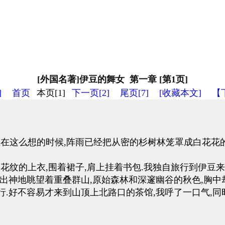
[外国名著]伊豆的舞女 第一章 [第1页]
]
首页
本页[1]
下一页[2]
尾页[7]
[收藏本文]
【
在这么想的时候,阵雨已经把从密的杉树林笼罩成白花花的
纹的上衣,围着裙子,肩上挂着书包.我独自旅行到伊豆来
出神地眺望着重叠群山,原始森林和深邃幽谷的秋色,胸中
行.好不容易才来到山顶上北路口的茶馆,我呼了一口气,