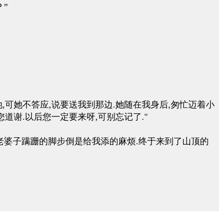
”
她,可她不答应,说要送我到那边.她随在我身后,匆忙迈着小
道谢.以后您一定要来呀,可别忘记了."
老婆子蹒跚的脚步倒是给我添的麻烦.终于来到了山顶的