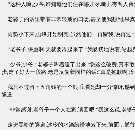
“这种人嘛,少爷,谁知道他们住在哪儿呀.哪儿有客人留
老婆子的话里带着非常轻蔑的口吻,甚至使我想到,果真
雨势小下来,山峰开始明亮.虽然他们一再留我,说再过十
“老爷子,保重啊.天就要冷起来了.”我恳切地说着,站
“少爷,少爷!”老婆子叫着追了出来,"您这么破费,真不
步,走了好大一段路,老是反复着同样的话:"真是抱歉啊,
我只不过留下五角钱的一个银币,看她却十分惊讶,感到
隧道.
“非常感谢.老爷子一个人在家,请回吧.”我这么说,老婆
走进黑暗的隧道,冰冷的水滴纷纷地落下来.前面，通往