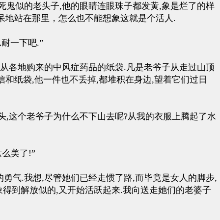
死鬼似的老头子,他的眼睛连眼珠子都发黄,象是烂了的样
呆地站在那里，怎么也不能想象这就是个活人.
耐一下吧.”
有从各地购来的中风症药品的纸袋.凡是老爷子从走过山顶
信和纸袋,他一件也不丢掉,都堆积在身边,望着它们过日
头,这个老爷子为什么不下山去呢?从我的衣服上腾起了水
么美了!”
气.我想,尽管她们已经走惯了路,而毕竟是女人的脚步,
象得到解放似的,又开始活跃起来.我向送走她们的老婆子