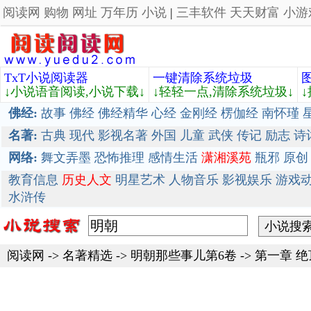
阅读网
购物
网址
万年历
小说
|
三丰软件
天天财富
小游
TxT小说阅读器
一键清除系统垃圾
↓小说语音阅读,小说下载↓
↓轻轻一点,清除系统垃圾↓
佛经:
故事
佛经
佛经精华
心经
金刚经
楞伽经
南怀瑾
名著:
古典
现代
影视名著
外国
儿童
武侠
传记
励志
诗
网络:
舞文弄墨
恐怖推理
感情生活
潇湘溪苑
瓶邪
原创
教育信息
历史人文
明星艺术
人物音乐
影视娱乐
游戏
水浒传
阅读网
->
名著精选
->
明朝那些事儿第6卷
-> 第一章 