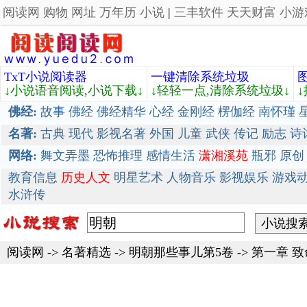
阅读网
购物
网址
万年历
小说
|
三丰软件
天天财富
小游
TxT小说阅读器
一键清除系统垃圾
↓小说语音阅读,小说下载↓
↓轻轻一点,清除系统垃圾↓
佛经:
故事
佛经
佛经精华
心经
金刚经
楞伽经
南怀瑾
名著:
古典
现代
影视名著
外国
儿童
武侠
传记
励志
诗
网络:
舞文弄墨
恐怖推理
感情生活
潇湘溪苑
瓶邪
原创
教育信息
历史人文
明星艺术
人物音乐
影视娱乐
游戏
水浒传
阅读网
->
名著精选
->
明朝那些事儿第5卷
-> 第一章 