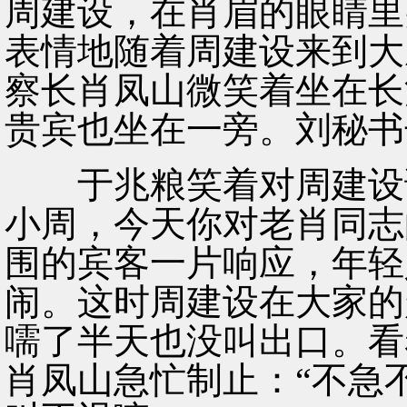
周建设，在肖眉的眼睛里
表情地随着周建设来到大
察长肖凤山微笑着坐在长
贵宾也坐在一旁。刘秘书
于兆粮笑着对周建设说
小周，今天你对老肖同志
围的宾客一片响应，年轻
闹。这时周建设在大家的
嚅了半天也没叫出口。看
肖凤山急忙制止：“不急