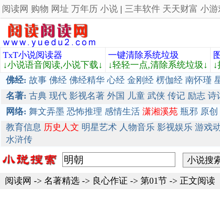
阅读网
购物
网址
万年历
小说
|
三丰软件
天天财富
小游
TxT小说阅读器
一键清除系统垃圾
↓小说语音阅读,小说下载↓
↓轻轻一点,清除系统垃圾↓
佛经:
故事
佛经
佛经精华
心经
金刚经
楞伽经
南怀瑾
名著:
古典
现代
影视名著
外国
儿童
武侠
传记
励志
诗
网络:
舞文弄墨
恐怖推理
感情生活
潇湘溪苑
瓶邪
原创
教育信息
历史人文
明星艺术
人物音乐
影视娱乐
游戏
水浒传
阅读网
->
名著精选
->
良心作证
-> 第01节 -> 正文阅读