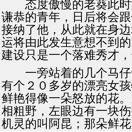
态度傲慢的老葵此时没
谦恭的青年，日后将会跟
接纳了他，从此就在身边
运将由此发生意想不到的
建设只是一个落难秀才，
一旁站着的几个马仔争
有个２０多岁的漂亮女孩
鲜艳得像一朵怒放的花。
相粗野，左眼边有一块伤
机灵的叫阿昆；那朵鲜花