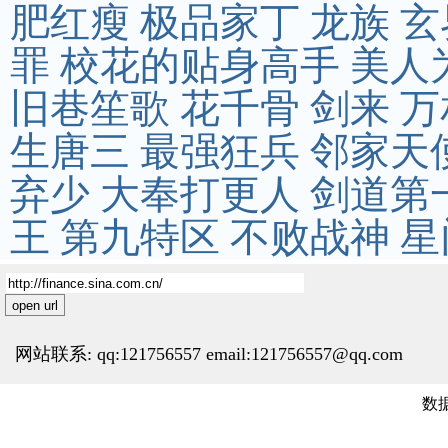
肥红瘦
极品家丁
龙族
玄
罪
校花的贴身高手
美人
旧巷笙歌
花千骨
剑来
万
生唐三
最强狂兵
邻家天
弃少
大奉打更人
剑道第
王
第九特区
不败战神
星
open url
网站联系: qq:121756557 email:121756557@qq.com