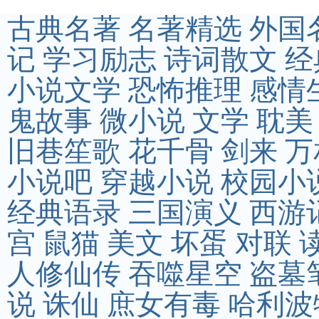
古典名著
名著精选
外国
记
学习励志
诗词散文
经
小说文学
恐怖推理
感情
鬼故事
微小说
文学
耽美
旧巷笙歌
花千骨
剑来
万
小说吧
穿越小说
校园小
经典语录
三国演义
西游
宫
鼠猫
美文
坏蛋
对联
人修仙传
吞噬星空
盗墓
说
诛仙
庶女有毒
哈利波