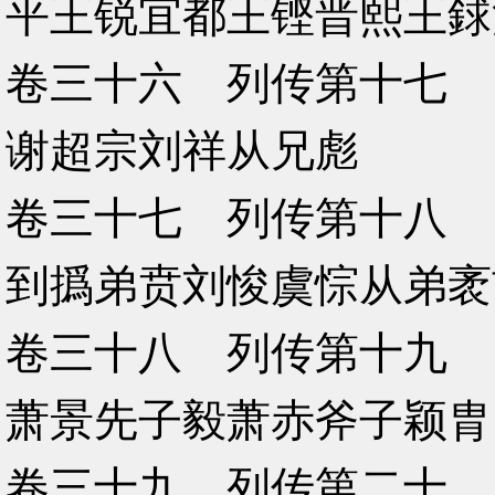
平王锐宜都王铿晋熙王銶
卷三十六 列传第十七
谢超宗刘祥从兄彪
卷三十七 列传第十八
到撝弟贲刘悛虞悰从弟袤
卷三十八 列传第十九
萧景先子毅萧赤斧子颖胄
卷三十九 列传第二十