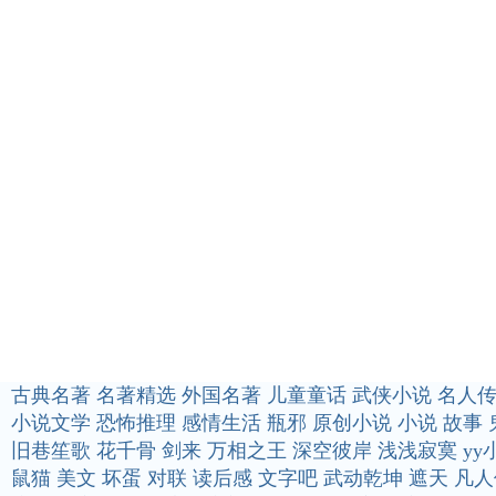
古典名著
名著精选
外国名著
儿童童话
武侠小说
名人
小说文学
恐怖推理
感情生活
瓶邪
原创小说
小说
故事
旧巷笙歌
花千骨
剑来
万相之王
深空彼岸
浅浅寂寞
yy
鼠猫
美文
坏蛋
对联
读后感
文字吧
武动乾坤
遮天
凡人