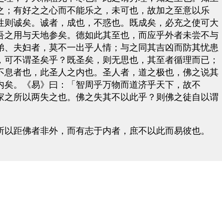
之；有好之之心而不能乐之，未可也，故加之至意以乐
性则诚矣。诚者，成也，不惑也。既成矣，必充之使可大
吾之用与天地参矣。德如此其至也，而应乎外者未尝不与
弟、夫妇者，莫不一出乎人情；与之同其吉凶而防其忧患
，可不谓圣矣乎？既圣矣，则无思也，其至者循理而已；
不息者也，此圣人之内也。圣人者，道之极也，佛之说其
内矣。《易》曰：「智周乎万物而道济乎天下，故不
家之所以两失之也。佛之失其不以此乎？则佛之徒自以谓
以距佛者非外，而有志于内者，庶不以此而易彼也。