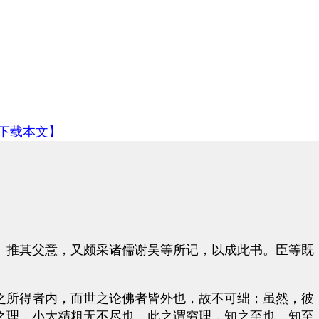
下载本文】
推其父意，又颇采诸儒谢吴等所记，以成此书。臣等既
所得者内，而世之论佛者皆外也，故不可绌；虽然，彼
之理，小大精粗无不尽也。此之谓穷理，知之至也。知至