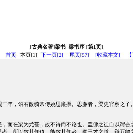
[古典名著]梁书 梁书序 [第1页]
首页
本页[1]
下一页[2]
尾页[57]
[收藏本文]
【
三年，诏右散骑常侍姚思廉撰。思廉者，梁史官察之子。
，而在梁为尤甚，故不得而不论也。盖佛之徒自以谓吾之
思者，所以致其知也。能致其知者，察三才之道，辩万物