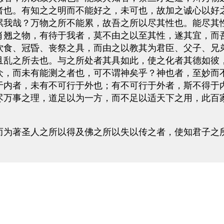
者也。有知之之明而不能好之，未可也，故加之诚心以好
累我哉？万物之所不能累，故吾之所以尽其性也。能尽其
肖翘之物，有待于我者，莫不由之以至其性，遂其宜，而
饮食、冠昏、丧祭之具，而由之以教其为君臣、父子、兄
且乱之所去也。与之所处者其具如此，使之化者其德如彼
众，而未有能测之者也，可不谓神矣乎？神也者，至妙而
于内者，未有不可行于外也；有不可行于外者，斯不得于
尽万事之理，道足以为一方，而不足以适天下之用，此百
为著圣人之所以得及佛之所以失以传之者，使知君子之所