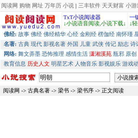
阅读网
购物
网址
万年历
小说
|
三丰软件
天天财富
小游
TxT小说阅读器
一
↓小说语音阅读,小说下载↓
↓
佛经:
故事
佛经
佛经精华
心经
金刚经
楞伽经
南怀瑾
名著:
古典
现代
影视名著
外国
儿童
武侠
传记
励志
诗
网络:
舞文弄墨
恐怖推理
感情生活
潇湘溪苑
瓶邪
原创
教育信息
历史人文
明星艺术
人物音乐
影视娱乐
游戏
阅读网
->
古典名著
->
梁书
-> 梁书序 -> 正文阅读