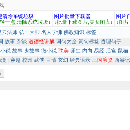
戏
键清除系统垃圾
图片批量下载器
图片
轻轻一点,清除系统垃圾↓
↓批量下载图片,美女图库↓
↓图片
星云法师
弘一大师
名人学佛
佛教知识
标签
词
故事
杂谈
道德经讲解
词句大全
词句标签
哲理句子
小说
故事
鬼故事
微小说
耽美
师生
内向
易经
后宫
鼠猫
动漫
|
穿越
校园
武侠
言情
玄幻
经典语录
三国演义
西游记