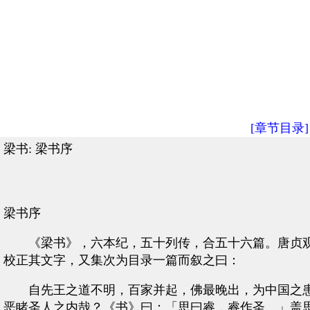
[章节目录]
梁书: 梁书序
梁书序
《梁书》，六本纪，五十列传，合五十六篇。唐贞观
校正其文字，又集次为目录一篇而叙之曰：
自先王之道不明，百家并起，佛最晚出，为中国之患
恶睹圣人之内哉？《书》曰：「思曰睿，睿作圣。」盖