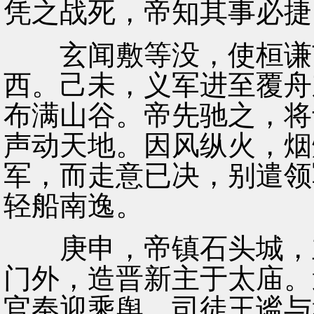
凭之战死，帝知其事必捷
玄闻敷等没，使桓谦屯
西。己未，义军进至覆舟
布满山谷。帝先驰之，将
声动天地。因风纵火，烟
军，而走意已决，别遣领
轻船南逸。
庚申，帝镇石头城，立
门外，造晋新主于太庙。
官奉迎乘舆。司徒王谧与