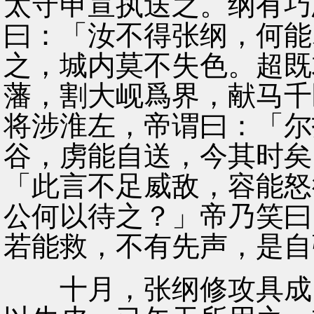
太守申宣执送之。纲有巧
曰：「汝不得张纲，何能
之，城内莫不失色。超既
藩，割大岘爲界，献马千
将涉淮左，帝谓曰：「尔
谷，虏能自送，今其时矣
「此言不足威敌，容能怒
公何以待之？」帝乃笑曰
若能救，不有先声，是自
十月，张纲修攻具成，