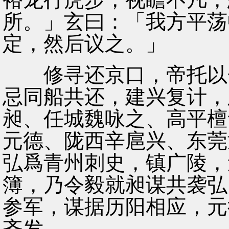
所。」玄曰：「我方平荡
定，然后议之。」
修寻还京口，帝托以金
忌同船共还，建兴复计，
昶、任城魏咏之、高平檀
元德、陇西辛扈兴、东莞
弘爲青州刺史，镇广陵，
簿，乃令毅就昶谋共袭弘
参军，谋据历阳相应，元
齐发。