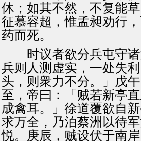
休；如其不然，不复能草
征慕容超，惟孟昶劝行，
药而死。
时议者欲分兵屯守诸津
兵则人测虚实，一处失利
头，则衆力不分。」戊午
至，帝曰：「贼若新亭直
成禽耳。」徐道覆欲自新
求万全，乃泊蔡洲以待军
悦。庚辰，贼设伏于南岸