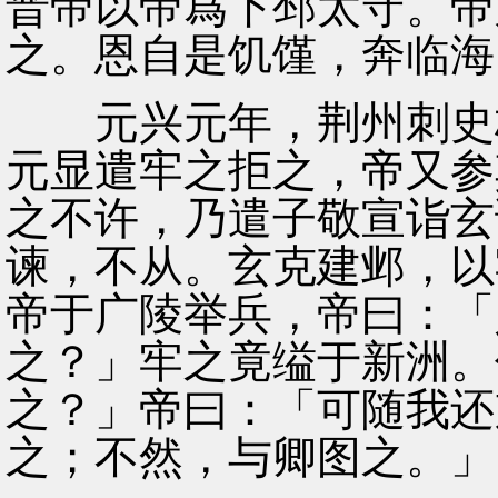
晋帝以帝爲下邳太守。帝
之。恩自是饥馑，奔临海
元兴元年，荆州刺史桓
元显遣牢之拒之，帝又参
之不许，乃遣子敬宣诣玄
谏，不从。玄克建邺，以
帝于广陵举兵，帝曰：「
之？」牢之竟缢于新洲。
之？」帝曰：「可随我还
之；不然，与卿图之。」