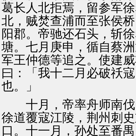
葛长人北拒焉，留参军徐
北，贼焚查浦而至张侯桥
阳郡。帝驰还石头，斩徐
塘。七月庚申，循自蔡洲
军王仲德等追之。使建威
曰：「我十二月必破祅寇
也。」
十月，帝率舟师南伐，
徐道覆寇江陵，荆州刺史
口。十一月，孙处至番禺