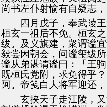
尚书左仆射愉有自疑志，
四月戊子，奉武陵王遵
桓玄一祖后不免。桓玄之
绂。及义旗建，衆谓谧宜
毅尝因朝会，问谧玺绂所
谧从弟谌谓谧曰：「王驹
既桓氏党附，求免得乎？
阿。帝笺白大将军迎还，
玄挟天子走江陵，又浮