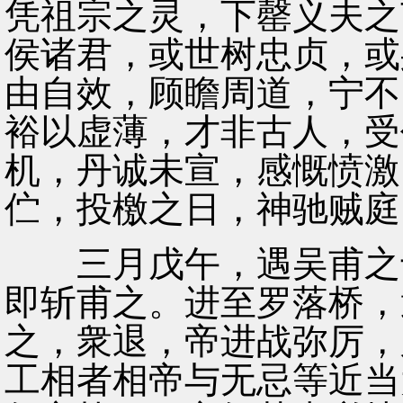
凭祖宗之灵，下罄义夫之
侯诸君，或世树忠贞，或
由自效，顾瞻周道，宁不
裕以虚薄，才非古人，受
机，丹诚未宣，感慨愤激
伫，投檄之日，神驰贼庭
三月戊午，遇吴甫之于
即斩甫之。进至罗落桥，
之，衆退，帝进战弥厉，
工相者相帝与无忌等近当