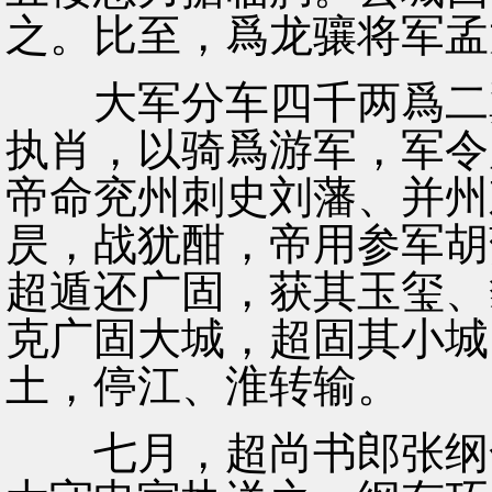
之。比至，爲龙骧将军孟
大军分车四千两爲二翼
执肖，以骑爲游军，军令
帝命兖州刺史刘藩、并州
昃，战犹酣，帝用参军胡
超遁还广固，获其玉玺、
克广固大城，超固其小城
土，停江、淮转输。
七月，超尚书郎张纲乞