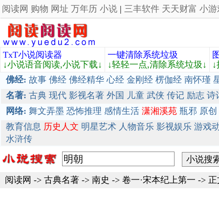
阅读网
购物
网址
万年历
小说
|
三丰软件
天天财富
小游
TxT小说阅读器
一键清除系统垃圾
↓小说语音阅读,小说下载↓
↓轻轻一点,清除系统垃圾↓
佛经:
故事
佛经
佛经精华
心经
金刚经
楞伽经
南怀瑾
名著:
古典
现代
影视名著
外国
儿童
武侠
传记
励志
诗
网络:
舞文弄墨
恐怖推理
感情生活
潇湘溪苑
瓶邪
原创
教育信息
历史人文
明星艺术
人物音乐
影视娱乐
游戏
水浒传
阅读网
->
古典名著
->
南史
-> 卷一·宋本纪上第一 -> 