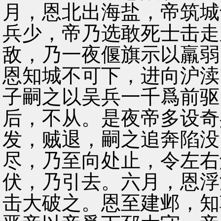
月，恩北出海盐，帝筑城
兵少，帝乃选敢死士击走
敌，乃一夜偃旗示以羸弱
恩知城不可下，进向沪渎
子嗣之以吴兵一千爲前驱
后，不从。是夜帝多设奇
发，贼退，嗣之追奔陷没
尽，乃至向处止，令左右
伏，乃引去。六月，恩浮
击大破之。恩至建邺，知