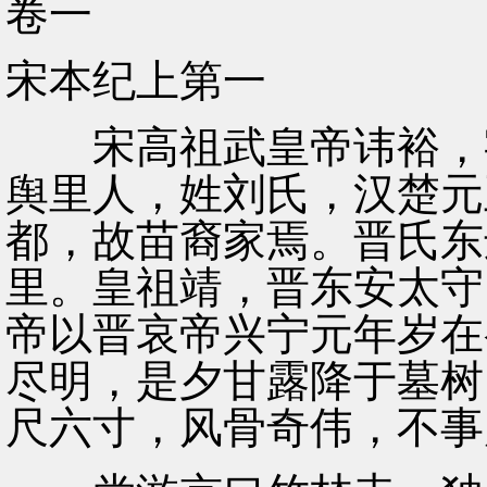
卷一
宋本纪上第一
宋高祖武皇帝讳裕，字
舆里人，姓刘氏，汉楚元
都，故苗裔家焉。晋氏东
里。皇祖靖，晋东安太守
帝以晋哀帝兴宁元年岁在
尽明，是夕甘露降于墓树
尺六寸，风骨奇伟，不事