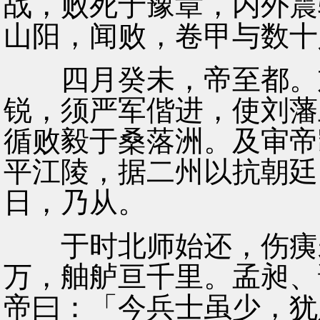
战，败死于豫章，内外震
山阳，闻败，卷甲与数十
四月癸未，帝至都。刘
锐，须严军偕进，使刘藩
循败毅于桑落洲。及审帝
平江陵，据二州以抗朝廷
日，乃从。
于时北师始还，伤痍未
万，舳舻亘千里。孟昶、
帝曰：「今兵士虽少，犹