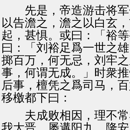
先是，帝造游击将军何
以告澹之，澹之以白玄，
起，甚惧。或曰：「裕等
曰：「刘裕足爲一世之雄
掷百万，何无忌，刘牢之
事，何谓无成。」时衆推
后事，檀凭之爲司马，百
移檄都下曰：
夫成败相因，理不常泰
我大晋，屡遘阳九，隆安