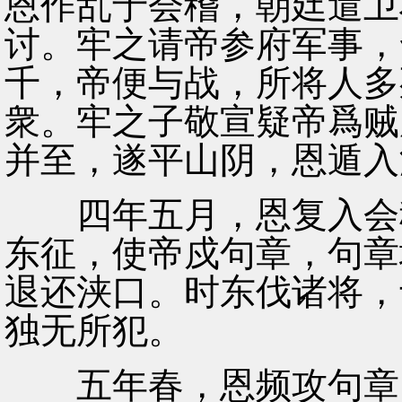
恩作乱于会稽，朝廷遣卫
讨。牢之请帝参府军事，
千，帝便与战，所将人多
衆。牢之子敬宣疑帝爲贼
并至，遂平山阴，恩遁入
四年五月，恩复入会稽
东征，使帝戍句章，句章
退还浃口。时东伐诸将，
独无所犯。
五年春，恩频攻句章，