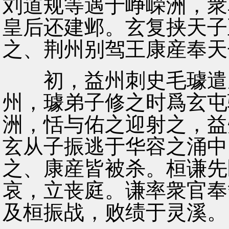
刘道规等遇于峥嵘洲，衆
皇后还建邺。玄复挟天子
之、荆州别驾王康産奉天
初，益州刺史毛璩遣从
州，璩弟子修之时爲玄屯
洲，恬与佑之迎射之，益
玄从子振逃于华容之涌中
之、康産皆被杀。桓谦先
哀，立丧庭。谦率衆官奉
及桓振战，败绩于灵溪。