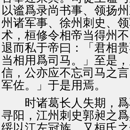
以谧爲录尚书事、领扬州
州诸军事、徐州刺史、领
术，桓修令相帝当得州不
退而私于帝曰：「君相贵
当相用爲司马。」至是，
信，公亦应不忘司马之言
军佐。」于是用焉。
时诸葛长人失期，爲刁
寻阳，江州刺史郭昶之爲
绥以江左冠族，又桓氏之