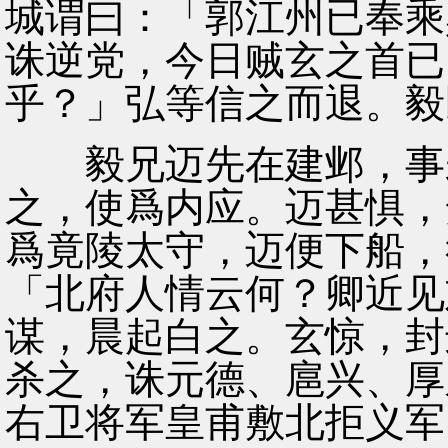
城谓曰：「郭江州已奉乘
诛逆党，今日贼玄之首已
乎？」弘等信之而退。毅
毅兄迈先在建邺，事未
之，使爲内应。迈甚惧，
爲竟陵太守，迈便下船，
「北府人情云何？卿近见
谋，晨起白之。玄惊，封
杀之，诛元德、扈兴、厚
右卫将军皇甫敷北拒义军