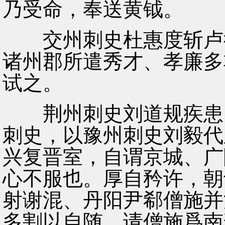
乃受命，奉送黄钺。
交州刺史杜惠度斩卢循
诸州郡所遣秀才、孝廉多
试之。
荆州刺史刘道规疾患，
刺史，以豫州刺史刘毅代
兴复晋室，自谓京城、广
心不服也。厚自矜许，朝
射谢混、丹阳尹郗僧施并
多割以自随，请僧施爲南