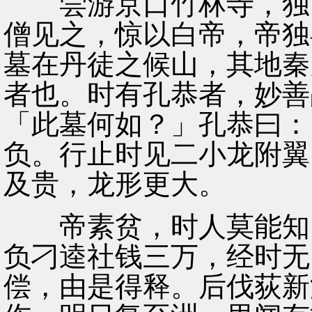
尝游京口竹林寺，独卧
僧见之，惊以白帝，帝独
墓在丹徒之候山，其地秦
者也。时有孔恭者，妙善
「此墓何如？」孔恭曰：
负。行止时见二小龙附翼
及贵，龙形更大。
帝素贫，时人莫能知，
负刁逵社钱三万，经时无
偿，由是得释。后伐荻新