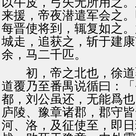
以牛皮，弓矢无所用之。
来援，帝夜潜遣军会之。
每晋使将到，辄复如之。
城走，追获之，斩于建康
余，马二千匹。
初，帝之北也，徐道覆
道覆乃至番禺说循曰：「
都，刘公虽还，无能爲也
庐陵、豫章诸郡，郡守皆
河、洛，及征使至，即日