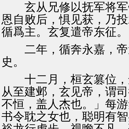
玄从兄修以抚军将军镇
恩自败后，惧见获，乃投
循爲主。玄复遣帝东征。
二年，循奔永嘉，帝追
史。
十二月，桓玄篡位，迁
从至建邺，玄见帝，谓司
不恒，盖人杰也。」每游
书令耽之女也，聪明有智
裕龙行虎步，视瞻不凡，