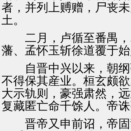
者，并列上赙赠，尸丧未
土。
二月，卢循至番禺，爲
藩、孟怀玉斩徐道覆于始
自晋中兴以来，朝纲弛
不得保其産业。桓玄颇欲
大示轨则，豪强肃然，远
复藏匿亡命千馀人。帝诛
晋帝又申前诏，帝固辞