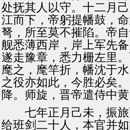
处抚其人以守。十二月己
江而下，帝躬提幡鼓，命
弩，所至莫不摧陷。帝自
舰悉薄西岸，岸上军先备
遂走豫章，悉力栅左里。
麾之，麾竿折，幡沈于水
之役亦如此，今胜必矣。
降。师旋，晋帝遣侍中黄
七年正月己未，振旅而
给班剑二十人，本官并如