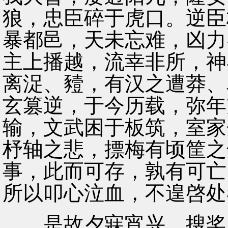
狼，忠臣碎于虎口。逆臣
暴都邑，天未忘难，凶力
主上播越，流幸非所，神
离浞、豷，有汉之遭莽、
玄篡逆，于今历载，弥年
输，文武困于板筑，室家
杼轴之悲，摽梅有顷筐之
事，此而可存，孰有可亡
所以叩心泣血，不遑啓处
是故夕寐宵兴，搜奖忠