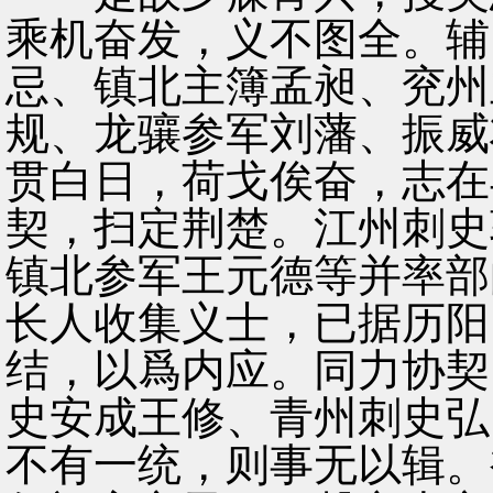
乘机奋发，义不图全。辅
忌、镇北主簿孟昶、兖州
规、龙骧参军刘藩、振威
贯白日，荷戈俟奋，志在
契，扫定荆楚。江州刺史
镇北参军王元德等并率部
长人收集义士，已据历阳
结，以爲内应。同力协契
史安成王修、青州刺史弘
不有一统，则事无以辑。