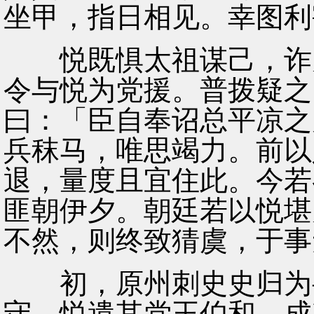
坐甲，指日相见。幸图利
悦既惧太祖谋己，诈为
令与悦为党援。普拨疑之
曰：「臣自奉诏总平凉之
兵秣马，唯思竭力。前以
退，量度且宜住此。今若
匪朝伊夕。朝廷若以悦堪
不然，则终致猜虞，于事
初，原州刺史史归为岳
守。悦遣其党王伯和、成