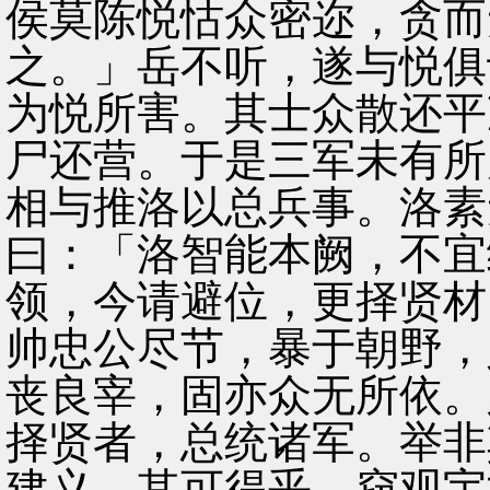
侯莫陈悦怙众密迩，贪而
之。」岳不听，遂与悦俱
为悦所害。其士众散还平
尸还营。于是三军未有所
相与推洛以总兵事。洛素
曰：「洛智能本阙，不宜
领，今请避位，更择贤材
帅忠公尽节，暴于朝野，
丧良宰，固亦众无所依。
择贤者，总统诸军。举非
建义，其可得乎。窃观宇