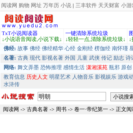
阅读网
购物
网址
万年历
小说
|
三丰软件
天天财富
小游
TxT小说阅读器
一键清除系统垃圾
↓小说语音阅读,小说下载↓
↓轻轻一点,清除系统垃圾↓
佛经:
故事
佛经
佛经精华
心经
金刚经
楞伽经
南怀瑾
名著:
古典
现代
影视名著
外国
儿童
武侠
传记
励志
诗
网络:
舞文弄墨
恐怖推理
感情生活
潇湘溪苑
瓶邪
原创
教育信息
历史人文
明星艺术
人物音乐
影视娱乐
游戏
水浒传
阅读网
->
古典名著
->
周书
-> 卷一·帝纪第一 -> 正文