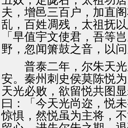
夫，增邑三百户，加直阁
乱，百姓凋残，太祖抚以
「早值宇文使君，吾等岂
野，忽闻箫鼓之音，以问
普泰二年，尔朱天光东
安。秦州刺史侯莫陈悦为
天光必败，欲留悦共图显
曰：「今天光尚迩，悦未
惊惧，然悦虽为主将，不
留心。进失尔朱之期，退