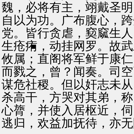
魏，必将有主，翊戴圣明
自以为功。广布腹心，跨
党。皆行贪虐，窫窳生人
生疮痏，动挂网罗。故武
攸属；直阁将军鲜于康仁
而戮之，曾？闻奏。司空
谋危社稷。但以奸志未从
杀高干，方哭对其弟，称
心膂，并使入居枢近，伺
逃归，欢益加抚待，亦无