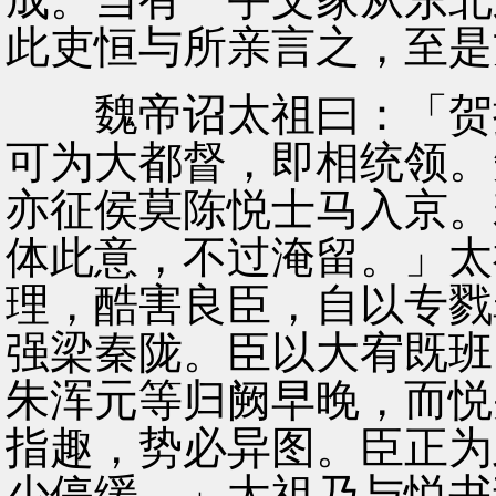
此吏恒与所亲言之，至是
魏帝诏太祖曰：「贺拔
可为大都督，即相统领。
亦征侯莫陈悦士马入京。
体此意，不过淹留。」太
理，酷害良臣，自以专戮
强梁秦陇。臣以大宥既班
朱浑元等归阙早晚，而悦
指趣，势必异图。臣正为
少停缓。」太祖乃与悦书