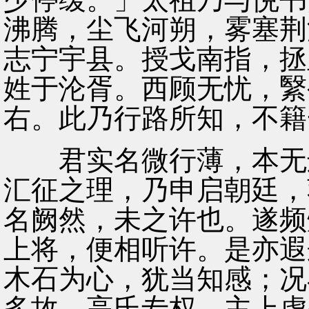
沸腾，尘飞河朔，雾塞荆
志宁宇县。授戈南指，拯
姓于沦胥。西顾无忧，繄
右。此乃行路所知，不籍
君实名微行薄，本无远
汇征之理，乃申启朝廷，
名阙然，未之许也。遂频
上将，便相听许。是亦遐
木石为心，犹当知感；况
多故，高氏专权，主上虚