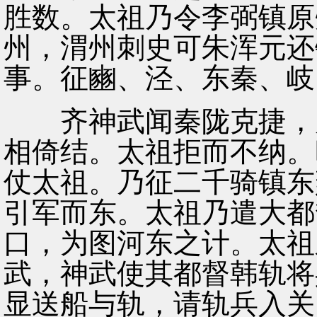
胜数。太祖乃令李弼镇原
州，渭州刺史可朱浑元还
事。征豳、泾、东秦、岐
齐神武闻秦陇克捷，乃
相倚结。太祖拒而不纳。
仗太祖。乃征二千骑镇东
引军而东。太祖乃遣大都
口，为图河东之计。太祖
武，神武使其都督韩轨将
显送船与轨，请轨兵入关