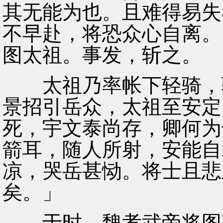
其无能为也。且难得易失
不早赴，将恐众心自离。
图太祖。事发，斩之。
太祖乃率帐下轻骑，驰
景招引岳众，太祖至安定
死，宇文泰尚存，卿何为
箭耳，随人所射，安能自
凉，哭岳甚恸。将士且悲
矣。」
于时，魏孝武帝将图齐