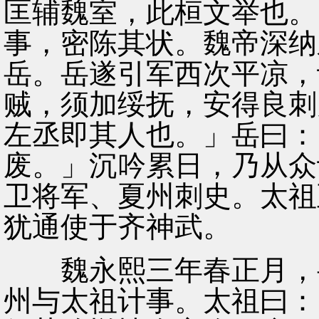
匡辅魏室，此桓文举也。
事，密陈其状。魏帝深纳
岳。岳遂引军西次平凉，
贼，须加绥抚，安得良刺
左丞即其人也。」岳曰：
废。」沉吟累日，乃从众
卫将军、夏州刺史。太祖
犹通使于齐神武。
魏永熙三年春正月，岳
州与太祖计事。太祖曰：