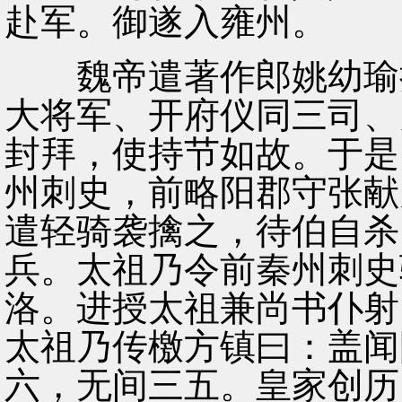
赴军。御遂入雍州。
魏帝遣著作郎姚幼瑜持
大将军、开府仪同三司、
封拜，使持节如故。于是
州刺史，前略阳郡守张献
遣轻骑袭擒之，待伯自杀
兵。太祖乃令前秦州刺史
洛。进授太祖兼尚书仆射
太祖乃传檄方镇曰：盖闻
六，无间三五。皇家创历