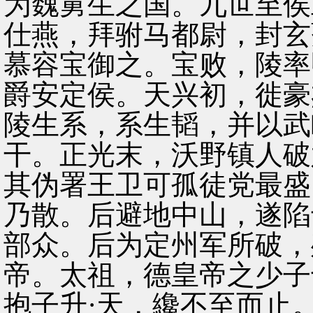
为魏舅生之国。九世至侯
仕燕，拜驸马都尉，封玄
慕容宝御之。宝败，陵率
爵安定侯。天兴初，徙豪
陵生系，系生韬，并以武
干。正光末，沃野镇人破
其伪署王卫可孤徒党最盛
乃散。后避地中山，遂陷
部众。后为定州军所破，
帝。太祖，德皇帝之少子
抱子升·天，纔不至而止