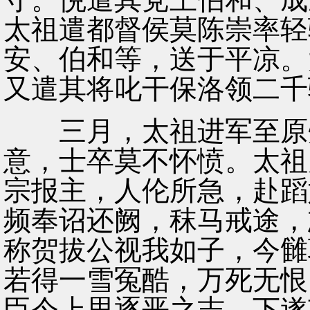
太祖遣都督侯莫陈崇率轻
安、伯和等，送于平凉。
又遣其将叱干保洛领二千
三月，太祖进军至原州
意，士卒莫不怀愤。太祖
宗报主，人伦所急，赴蹈
频奉诏还阙，秣马戒途，
称贺拔公视我如子，今雠
若得一雪冤酷，万死无恨
臣今上思逐恶之志，下遂