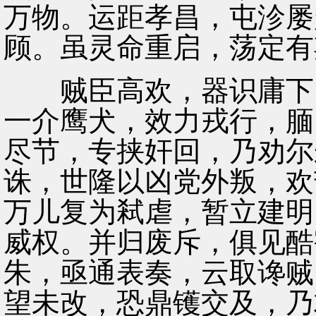
万物。运距孝昌，屯沴屡
顾。虽灵命重启，荡定有
贼臣高欢，器识庸下，
一介鹰犬，效力戎行，腼
尽节，专挟奸回，乃劝尔
诛，世隆以凶党外叛，欢
万儿复为弒虐，暂立建明
威权。并归废斥，俱见酷
朱，亟通表奏，云取谗贼
望未改，恐鼎镬交及，乃