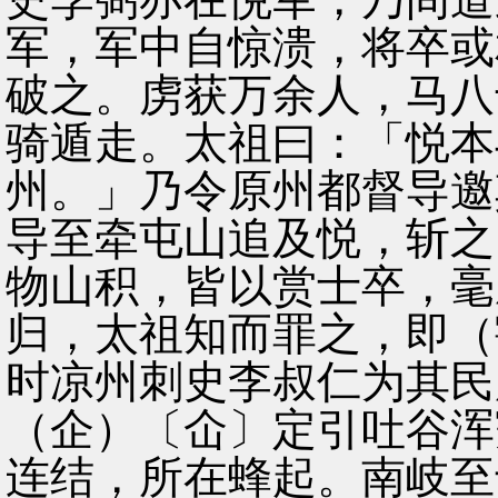
军，军中自惊溃，将卒或
破之。虏获万余人，马八
骑遁走。太祖曰：「悦本
州。」乃令原州都督导邀
导至牵屯山追及悦，斩之
物山积，皆以赏士卒，毫
归，太祖知而罪之，即（
时凉州刺史李叔仁为其民
（企）〔仚〕定引吐谷浑
连结，所在蜂起。南岐至