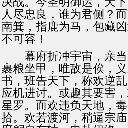
决战。今圣明御运，天下
人尽忠良，谁为君侧？而
南箕，指鹿为马，包藏凶
不可容！
幕府折冲宇宙，亲当受
裹粮坐甲，唯敌是俟，义
书，班告天下，称欢逆乱
应机进讨。或趣其要害，
星罗。而欢违负天地，毒
拾。欢若渡河，稍逼宗庙