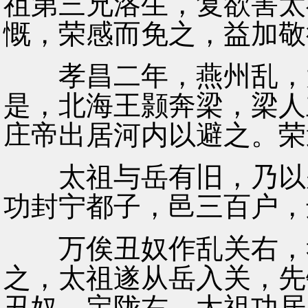
祖第三兄洛生，复欲害太
慨，荣感而免之，益加敬
孝昌二年，燕州乱，太
是，北海王颢奔梁，梁人
庄帝出居河内以避之。荣
太祖与岳有旧，乃以别
功封宁都子，邑三百户，
万俟丑奴作乱关右，孝
之，太祖遂从岳入关，先
丑奴，定陇右，太祖功居