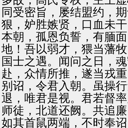
同受密旨，屡结盟约，期
狠，妒胜嫉贤，口血未干
本朝，孤恩负誓，有腼面
地！吾以弱才，猥当藩牧
国士之遇。闻问之日，魂
赴，众情所推，遂当戎重
别诏，令君入朝。虽操行
退，唯君是视。君若督率
师徒，北道还阙。共追廉
如其首鼠两端，不时奉诏