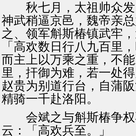
秋七月，太祖帅众发自
神武稍逼京邑，魏帝亲总
之、领军斛斯椿镇武牢，
「高欢数日行八九百里，
而主上以万乘之重，不能
里，扞御为难，若一处得
赵贵为别道行台，自蒲阪
精骑一千赴洛阳。
会斌之与斛斯椿争权不
云：「高欢兵至。」