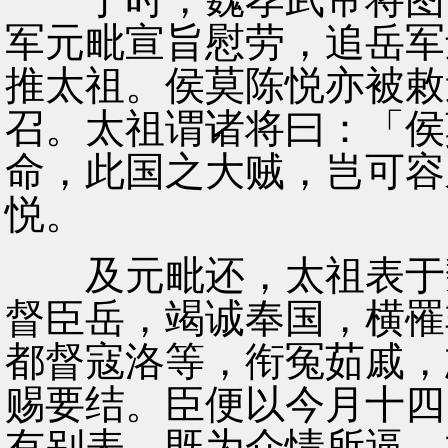
军元毗宣旨慰劳，追岳军
推太祖。侯莫陈悦亦被敕
召。太祖谓诸将曰：「侯
命，此国之大贼，岂可容
悦。
及元毗还，太祖表于魏
督臣岳，竭诚奉国，横罹
都督寇洛等，衔冤茹戚，
赐要结。臣便以今月十四
有别表，既为众情所逼，