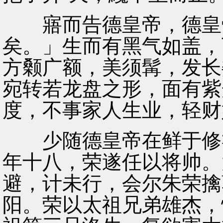
寤而告德皇帝，德皇帝
矣。」生而有黑气如盖，
方颡广额，美须髯，发长
宛转若龙盘之形，面有紫
度，不事家人生业，轻财
少随德皇帝在鲜于修礼
年十八，荣遂任以将帅。
避，计未行，会尔朱荣擒
阳。荣以太祖兄弟雄杰，