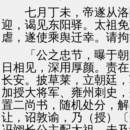
七月丁未，帝遂从洛阳
迎，谒见东阳驿。太祖免
虐，遂使乘舆迁幸。请拘
「公之忠节，曝于朝野
日相见，深用厚颜。责在
长安。披草莱，立朝廷，
加授大将军、雍州刺史，
置二尚书，随机处分，解
让，诏敦谕，乃（授）〔
冯翊长公主配太祖，未及