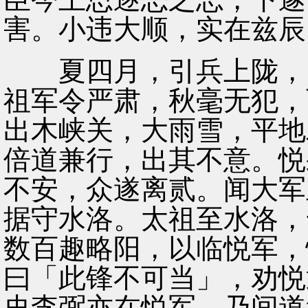
害。小违大顺，实在兹辰
夏四月，引兵上陇，留
祖军令严肃，秋毫无犯，
出木峡关，大雨雪，平地
倍道兼行，出其不意。悦
不安，众遂离贰。闻大军
据守水洛。太祖至水洛，
数百趣略阳，以临悦军，
曰「此锋不可当」，劝悦
史李弼亦在悦军，乃间道