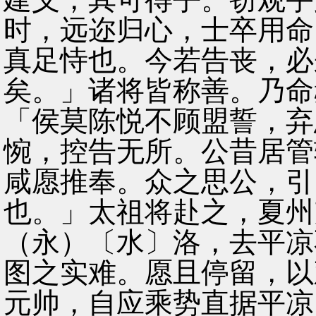
时，远迩归心，士卒用命
真足恃也。今若告丧，必
矣。」诸将皆称善。乃命
「侯莫陈悦不顾盟誓，弃
惋，控告无所。公昔居管
咸愿推奉。众之思公，引
也。」太祖将赴之，夏州
（永）〔水〕洛，去平凉
图之实难。愿且停留，以
元帅，自应乘势直据平凉