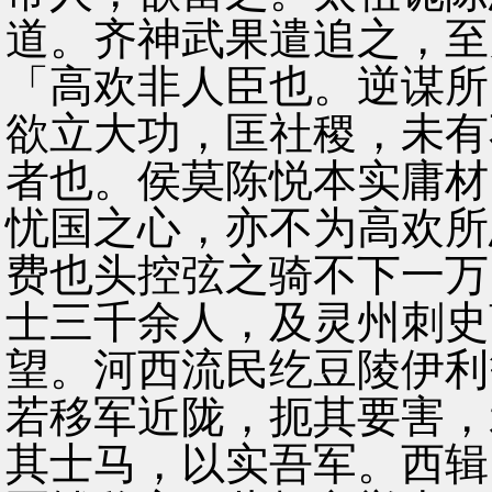
道。齐神武果遣追之，至
「高欢非人臣也。逆谋所
欲立大功，匡社稷，未有
者也。侯莫陈悦本实庸材
忧国之心，亦不为高欢所
费也头控弦之骑不下一万
士三千余人，及灵州刺史
望。河西流民纥豆陵伊利
若移军近陇，扼其要害，
其士马，以实吾军。西辑