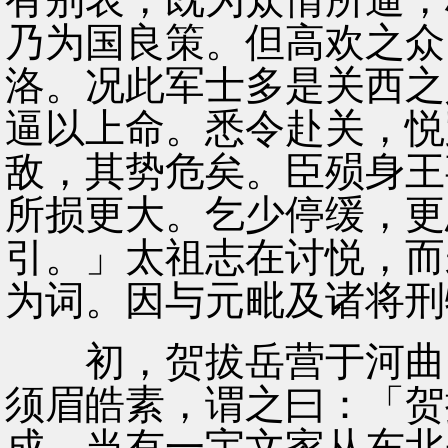
乃为国良策。但高欢之众
洛。况此军士多是关西之
逼以上命。悉令赴关，悦
敌，其势危矣。臣殒身王
所损更大。乞少停缓，更
引。」太祖志在讨悦，而
为词。因与元毗及诸将刑
初，贺拔岳营于河曲，
须眉皓素，谓之曰：「贺
成。当有一宇文家从东北