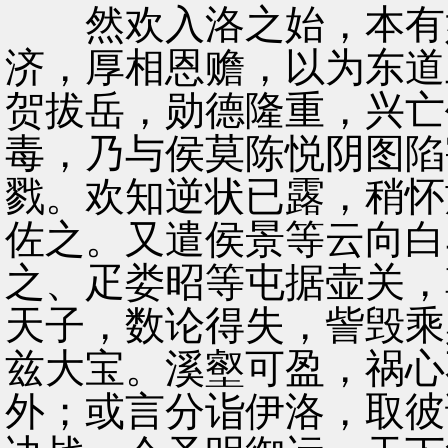
然欢入洛之始，本有奸
济，厚相恩赡，以为东道
贺拔岳，勋德隆重，兴亡
毒，乃与侯莫陈悦阴图陷
戮。欢知逆状已露，稍怀
佐之。又遣侯景等云向白
之、疋娄昭等屯据壶关，
天子，数论得失，訾毁乘
兹大宝。溪壑可盈，祸心
外；或言分诣伊洛，取彼