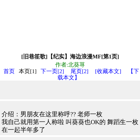
[旧巷笙歌]【纪实】海边浪漫MF[第1页]
作者:北葵荨
首页
本页[1]
下一页[2]
尾页[2]
[收藏本文]
【下
载本文】
介绍：男朋友在这里称呼?? 老师一枚
我自己就用第一人称啦 叫葵葵也OK的 舞蹈生一枚
在一起半年多了