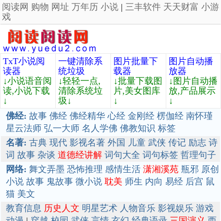
阅读网
购物
网址
万年历
小说
|
三丰软件
天天财富
小游
戏
TxT小说阅
一键清除系
图片批量下
图片自动播
读器
统垃圾
载器
放器
↓小说语音阅
↓轻轻一点,
↓批量下载图
↓图片自动播
读,小说下载
清除系统垃
片,美女图库
放,产品展示
↓
圾↓
↓
↓
佛经:
故事
佛经
佛经精华
心经
金刚经
楞伽经
南怀瑾
星云法师
弘一大师
名人学佛
佛教知识
标签
名著:
古典
现代
影视名著
外国
儿童
武侠
传记
励志
诗
词
故事
杂谈
道德经讲解
词句大全
词句标签
哲理句子
网络:
舞文弄墨
恐怖推理
感情生活
潇湘溪苑
瓶邪
原创
小说
故事
鬼故事
微小说
耽美
师生
内向
易经
后宫
鼠
猫
美文
教育信息
历史人文
明星艺术
人物音乐
影视娱乐
游戏
动漫
|
穿越
校园
武侠
言情
玄幻
经典语录
三国演义
西