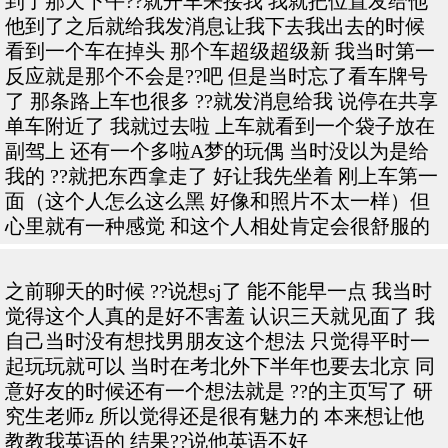
到了那天下午??就开车来接我 我就把位置发给他
他到了之后就给我发消息让我下去我出去的时候
看到一个车在掉头 那个车超级超级新 我当时第一
反应就是那个不会是??吧 但是当时忘了看车牌号
了 那条路上车也很多 ??就发消息给我 说停在共享
单车附近了 我就过去啦 上车就看到一个袋子放在
副驾上 还有一个多啦A梦的玩偶 当时没以为是给
我的 ??就把东西拿走了 好让我先坐着 刚上车第一
面（这个人怎么这么黑 好像和照片不太一样）但
心里就有一种感觉 和这个人相处肯定会很舒服的
之前聊天的时候 ??说想sj了 能不能早一点 我当时
觉得这个人真的是好不害羞 认识三天就见面了 我
自己当时没有想找男朋友这个想法 只觉得平时一
起玩玩就可以 当时在考北外下半年也要去北京 同
意好友的时候还有一个想法就是 ??的主页写了 研
究生老师z 所以觉得还是很有魅力的 本来想让他
教教我英语的 结果??说他英语不好