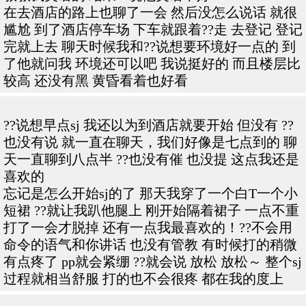
在去酒店的路上也聊了一会 然后没怎么说话 就很
尴尬 到了酒店停车场 下车就跟着??走 去登记 登记
完就上去 聊天时候我和??说想要环境好一点的 到
了他就问我 环境还可以吧 我说挺好的 而且楼层比
较高 还没有黑 黄昏看着也好看
??说想早点sj 我还以为到酒店就要开始 但没有 ??
也没有说 就一直在聊天，我们好像是七点到的 聊
天一直聊到八点半 ??也没有催 也没提 这点我还是
喜欢的
忘记是怎么开始sj的了 那天我穿了一个白T一个小
短裙 ??就让我趴他腿上 刚开始隔着裙子 一点不重
打了一会才脱掉 还有一点我最喜欢的！??不会用
命令的语气和你讲话 也没有管教 有时候打的稍微
有点疼了 pp就会紧绷 ??就会说 放松 放松～ 整个sj
过程就相当舒服 打的也不会很疼 都在我的度上