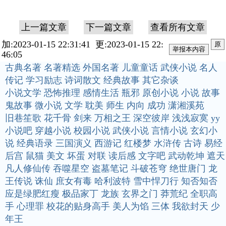
上一篇文章
下一篇文章
查看所有文章
加:2023-01-15 22:31:41 更:2023-01-15 22:
原
46:05
古典名著
名著精选
外国名著
儿童童话
武侠小说
名人
传记
学习励志
诗词散文
经典故事
其它杂谈
小说文学
恐怖推理
感情生活
瓶邪
原创小说
小说
故事
鬼故事
微小说
文学
耽美
师生
内向
成功
潇湘溪苑
旧巷笙歌
花千骨
剑来
万相之王
深空彼岸
浅浅寂寞
yy
小说吧
穿越小说
校园小说
武侠小说
言情小说
玄幻小
说
经典语录
三国演义
西游记
红楼梦
水浒传
古诗
易经
后宫
鼠猫
美文
坏蛋
对联
读后感
文字吧
武动乾坤
遮天
凡人修仙传
吞噬星空
盗墓笔记
斗破苍穹
绝世唐门
龙
王传说
诛仙
庶女有毒
哈利波特
雪中悍刀行
知否知否
应是绿肥红瘦
极品家丁
龙族
玄界之门
莽荒纪
全职高
手
心理罪
校花的贴身高手
美人为馅
三体
我欲封天
少
年王