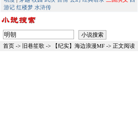
游记
红楼梦
水浒传
首页
->
旧巷笙歌
->
【纪实】海边浪漫MF
-> 正文阅读