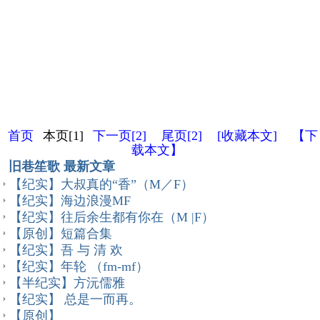
首页
本页[1]
下一页[2]
尾页[2]
[收藏本文]
【下
载本文】
旧巷笙歌 最新文章
【纪实】大叔真的“香”（M／F）
【纪实】海边浪漫MF
【纪实】往后余生都有你在（M |F）
【原创】短篇合集
【纪实】吾 与 清 欢
【纪实】年轮 （fm-mf）
【半纪实】方沅儒雅
【纪实】 总是一而再。
【原创】