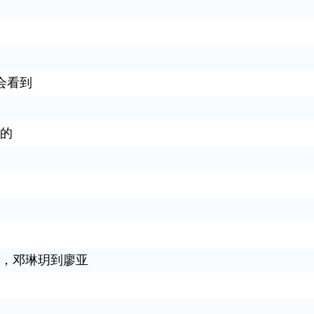
会看到
的
，邓琳玥到廖亚