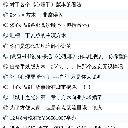
◎
对于各个《心理罪》版本的看法
◎
邰伟 × 方木 ，非腐误入
◎
求心理罪各部阅读顺序（包括番外）
◎
吐槽一下剧版的主演方木
◎
你们是怎么发现这部小说的
◎
[调查+讨论]如果把《心理罪》拍成电视剧，你希望
◎
自绘手残版方木、邰伟、、、把那个裴岚无视掉吧 = 
◎
评《心理罪 暗河》----肖望 只是你太聪明
◎
《心理罪》故事所在城市揭晓！！！
◎
《城市之光》第一章，方木向亚凡求婚了
◎
为了方便大家…但是有点废流量哦…慎入
◎
12月8号晚在YY36561007举办