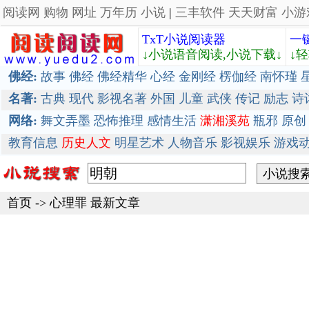
阅读网
购物
网址
万年历
小说
|
三丰软件
天天财富
小游
TxT小说阅读器
一
↓小说语音阅读,小说下载↓
↓
佛经:
故事
佛经
佛经精华
心经
金刚经
楞伽经
南怀瑾
名著:
古典
现代
影视名著
外国
儿童
武侠
传记
励志
诗
网络:
舞文弄墨
恐怖推理
感情生活
潇湘溪苑
瓶邪
原创
教育信息
历史人文
明星艺术
人物音乐
影视娱乐
游戏
首页
->
心理罪
最新文章