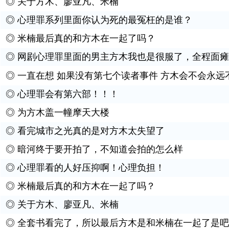
◎
关于方木、廖亚凡、米楠
◎
心理罪系列里面你认为死的最冤枉的是谁？
◎
米楠最后真的和方木在一起了吗？
◎
网剧心理罪里面的男主方木我也是很服了，全程面瘫
◎
一直在想 如果没有第七个读者事件 方木会不会永远
◎
心理罪会有第六部！！！
◎
为方木盖一幢摩天大楼
◎
看完城市之光真的是对方木太失望了
◎
暗河终于要开拍了，不知道会拍的怎么样
◎
心理罪看的人好压抑啊！心理负担！
◎
米楠最后真的和方木在一起了吗？
◎
关于方木、廖亚凡、米楠
◎
全套书看完了，所以最后方木是和米楠在一起了是吧