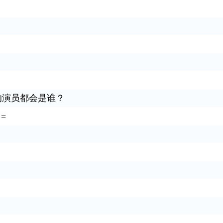
的演员都会是谁？
=