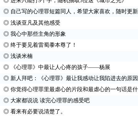
◎
进来只能打5个字，随机抽取3位送《城市之光》
◎
自己写的心理罪短篇同人，希望大家喜欢，随时更新
◎
浅谈亚凡及其他感受
◎
我心中那些主角的形象
◎
终于要见着雷蜀黍本尊了！
◎
浅谈米楠
◎
《心理罪》中最让人心疼的孩子——杨展
◎
新人拜吧：《心理罪》最让我感动让我陷进去的原因
◎
你觉得心理罪里最虐心的片段和最虐心的一句话是什
◎
大家都说说 读完心理罪的感受吧
◎
看来有必要说清楚了。