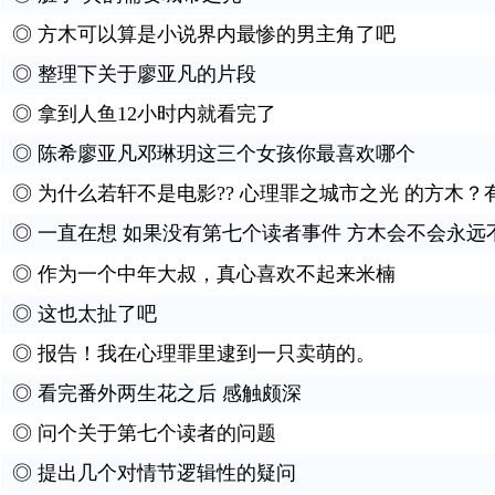
◎
方木可以算是小说界内最惨的男主角了吧
◎
整理下关于廖亚凡的片段
◎
拿到人鱼12小时内就看完了
◎
陈希廖亚凡邓琳玥这三个女孩你最喜欢哪个
◎
为什么若轩不是电影?? 心理罪之城市之光 的方木？
◎
一直在想 如果没有第七个读者事件 方木会不会永远
◎
作为一个中年大叔，真心喜欢不起来米楠
◎
这也太扯了吧
◎
报告！我在心理罪里逮到一只卖萌的。
◎
看完番外两生花之后 感触颇深
◎
问个关于第七个读者的问题
◎
提出几个对情节逻辑性的疑问