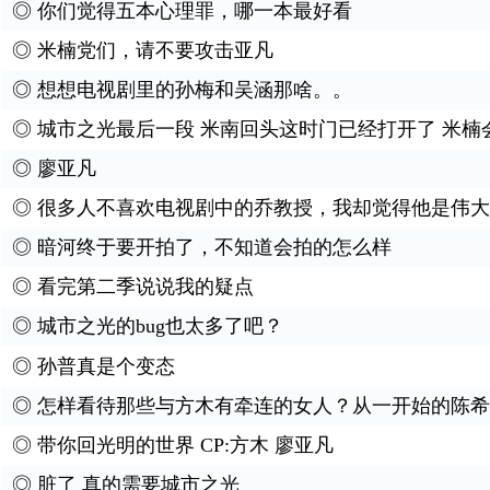
◎
你们觉得五本心理罪，哪一本最好看
◎
米楠党们，请不要攻击亚凡
◎
想想电视剧里的孙梅和吴涵那啥。。
◎
城市之光最后一段 米南回头这时门已经打开了 米楠
◎
廖亚凡
◎
很多人不喜欢电视剧中的乔教授，我却觉得他是伟大
◎
暗河终于要开拍了，不知道会拍的怎么样
◎
看完第二季说说我的疑点
◎
城市之光的bug也太多了吧？
◎
孙普真是个变态
◎
怎样看待那些与方木有牵连的女人？从一开始的陈希
◎
带你回光明的世界 CP:方木 廖亚凡
◎
脏了 真的需要城市之光