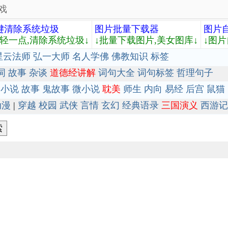
戏
键清除系统垃圾
图片批量下载器
图片
轻轻一点,清除系统垃圾↓
↓批量下载图片,美女图库↓
↓图片
星云法师
弘一大师
名人学佛
佛教知识
标签
词
故事
杂谈
道德经讲解
词句大全
词句标签
哲理句子
小说
故事
鬼故事
微小说
耽美
师生
内向
易经
后宫
鼠猫
动漫
|
穿越
校园
武侠
言情
玄幻
经典语录
三国演义
西游记