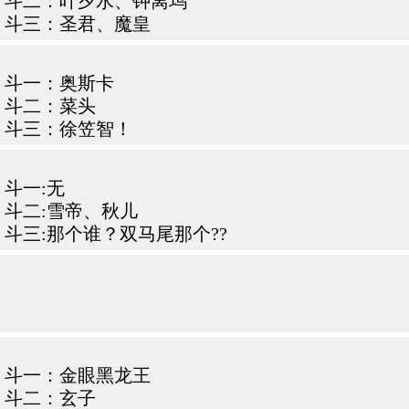
斗二：叶夕水、钟离坞
斗三：圣君、魔皇
斗一：奥斯卡
斗二：菜头
斗三：徐笠智！
斗一:无
斗二:雪帝、秋儿
斗三:那个谁？双马尾那个??
斗一：金眼黑龙王
斗二：玄子