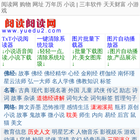
阅读网
购物
网址
万年历
小说
|
三丰软件
天天财富
小游
戏
TxT小说阅
一键清除系
图片批量下
图片自动播
读器
统垃圾
载器
放器
↓小说语音阅
↓轻轻一点,
↓批量下载图
↓图片自动播
读,小说下载
清除系统垃
片,美女图库
放,产品展示
↓
圾↓
↓
↓
佛经:
故事
佛经
佛经精华
心经
金刚经
楞伽经
南怀瑾
星云法师
弘一大师
名人学佛
佛教知识
标签
名著:
古典
现代
影视名著
外国
儿童
武侠
传记
励志
诗
词
故事
杂谈
道德经讲解
词句大全
词句标签
哲理句子
网络:
舞文弄墨
恐怖推理
感情生活
潇湘溪苑
瓶邪
原创
小说
故事
鬼故事
微小说
耽美
师生
内向
易经
后宫
鼠
猫
美文
教育信息
历史人文
明星艺术
人物音乐
影视娱乐
游戏
动漫
|
穿越
校园
武侠
言情
玄幻
经典语录
三国演义
西