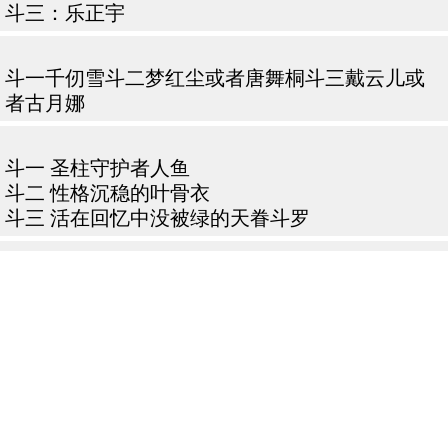
斗三：乐正宇
斗一千仞雪斗二梦红尘或者唐舞桐斗三戴云儿或
者古月娜
斗一 圣柱守护者人鱼
斗二 性格沉稳的叶骨衣
斗三 活在回忆中没被绿的天眷斗罗