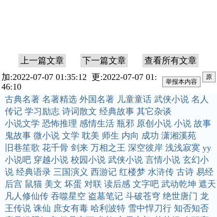
上一篇文章
下一篇文章
查看所有文章
加:2022-07-07 01:35:12 更:2022-07-07 01:
原
46:10
古典名著
名著精选
外国名著
儿童童话
武侠小说
名人
传记
学习励志
诗词散文
经典故事
其它杂谈
小说文学
恐怖推理
感情生活
瓶邪
原创小说
小说
故事
鬼故事
微小说
文学
耽美
师生
内向
成功
潇湘溪苑
旧巷笙歌
花千骨
剑来
万相之王
深空彼岸
浅浅寂寞
yy
小说吧
穿越小说
校园小说
武侠小说
言情小说
玄幻小
说
经典语录
三国演义
西游记
红楼梦
水浒传
古诗
易经
后宫
鼠猫
美文
坏蛋
对联
读后感
文字吧
武动乾坤
遮天
凡人修仙传
吞噬星空
盗墓笔记
斗破苍穹
绝世唐门
龙
王传说
诛仙
庶女有毒
哈利波特
雪中悍刀行
知否知否