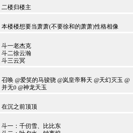
二楼归楼主
本楼楼想要当萧萧(不要徐和的萧萧)性格相像
斗一老杰克
斗二徐云瀚
斗三云冥
召唤 @爱笑的马骏骁 @岚皇帝释天 @天幻灭玉 @
并无0 @神龙天玉
在沉之前顶顶
斗一：千仞雪、比比东