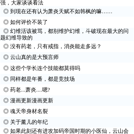
强，大家谈谈看法
◎
到现在还有认为萧炎天赋不如韩枫的嘛……
◎
如何评价不装了
◎
幻维活该被骂，都别维护幻维，斗破现在最大的问
题幻维导致的
◎
没有药老，只有戒指，消炎能走多远？
◎
云山真的是大预言师
◎
这些个学长连个技能都莫得吗
◎
同样都是年番，都是竞技场
◎
药老...萧炎....嗯?
◎
漫画更新漫画更新
◎
魂天帝身材名裂
◎
关于薰儿的年纪
◎
如果此刻还有进攻加码帝国时期的小医仙，云山会