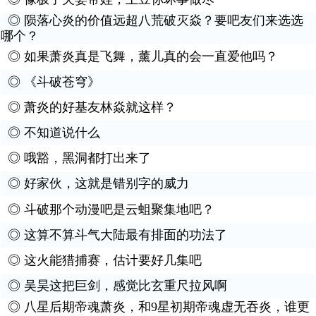
◎
陨落心炎的价值远超八荒破灭焱？要吧友们来选选
哪个？
◎
如果萧炎真是飞舞，薰儿真的会一直爱他吗？
◎
《斗破苍穹》
◎
萧炎的好基友林焱就这样？
◎
不知道说什么
◎
哦豁，黑洞都打出来了
◎
好家伙，这就是错别字的威力
◎
斗破那个动漫吧是云蛆聚集地吧？
◎
这算不算斗气大陆最有排面的功法了
◎
这火能猎捕赛，估计要好几集吧
◎
吴昊这把巨剑，感觉比玄重尺拉风啊
◎
八星后期帝魂萧炎，和9星初期帝魂虚无吞炎，谁更