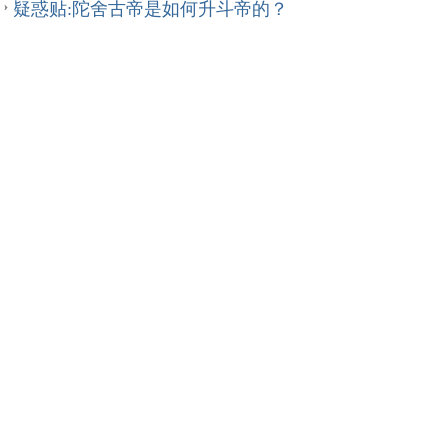
疑惑贴:陀舍古帝是如何升斗帝的？