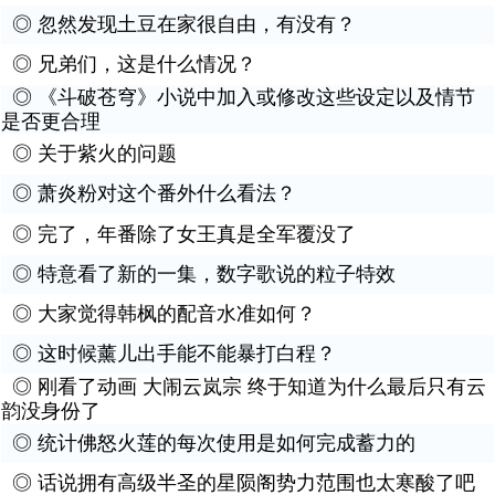
◎
忽然发现土豆在家很自由，有没有？
◎
兄弟们，这是什么情况？
◎
《斗破苍穹》小说中加入或修改这些设定以及情节
是否更合理
◎
关于紫火的问题
◎
萧炎粉对这个番外什么看法？
◎
完了，年番除了女王真是全军覆没了
◎
特意看了新的一集，数字歌说的粒子特效
◎
大家觉得韩枫的配音水准如何？
◎
这时候薰儿出手能不能暴打白程？
◎
刚看了动画 大闹云岚宗 终于知道为什么最后只有云
韵没身份了
◎
统计佛怒火莲的每次使用是如何完成蓄力的
◎
话说拥有高级半圣的星陨阁势力范围也太寒酸了吧