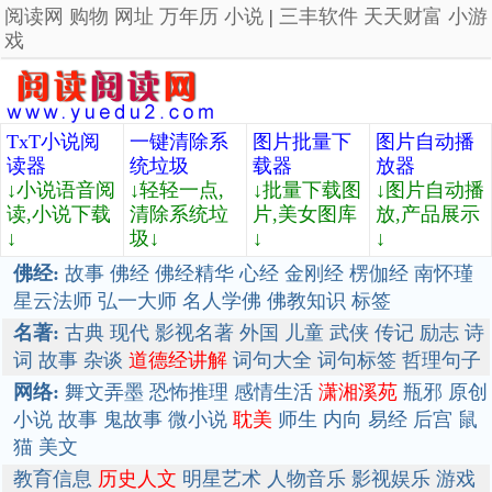
阅读网
购物
网址
万年历
小说
|
三丰软件
天天财富
小游
戏
TxT小说阅
一键清除系
图片批量下
图片自动播
读器
统垃圾
载器
放器
↓小说语音阅
↓轻轻一点,
↓批量下载图
↓图片自动播
读,小说下载
清除系统垃
片,美女图库
放,产品展示
↓
圾↓
↓
↓
佛经:
故事
佛经
佛经精华
心经
金刚经
楞伽经
南怀瑾
星云法师
弘一大师
名人学佛
佛教知识
标签
名著:
古典
现代
影视名著
外国
儿童
武侠
传记
励志
诗
词
故事
杂谈
道德经讲解
词句大全
词句标签
哲理句子
网络:
舞文弄墨
恐怖推理
感情生活
潇湘溪苑
瓶邪
原创
小说
故事
鬼故事
微小说
耽美
师生
内向
易经
后宫
鼠
猫
美文
教育信息
历史人文
明星艺术
人物音乐
影视娱乐
游戏