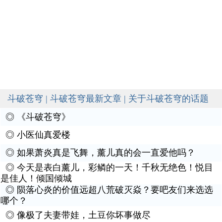
斗破苍穹 | 斗破苍穹最新文章 | 关于斗破苍穹的话题
◎
《斗破苍穹》
◎
小医仙真爱楼
◎
如果萧炎真是飞舞，薰儿真的会一直爱他吗？
◎
今天是表白薰儿，彩鳞的一天！千秋无绝色！悦目
是佳人！倾国倾城
◎
陨落心炎的价值远超八荒破灭焱？要吧友们来选选
哪个？
◎
像极了夫妻带娃，土豆你坏事做尽