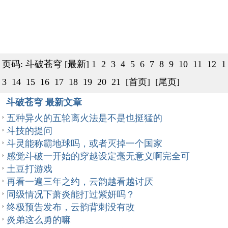
页码: 斗破苍穹
[最新]
1
2
3
4
5
6
7
8
9
10
11
12
1
3
14
15
16
17
18
19
20
21
[首页]
[尾页]
斗破苍穹 最新文章
五种异火的五轮离火法是不是也挺猛的
斗技的提问
斗灵能称霸地球吗，或者灭掉一个国家
感觉斗破一开始的穿越设定毫无意义啊完全可
土豆打游戏
再看一遍三年之约，云韵越看越讨厌
同级情况下萧炎能打过紫妍吗？
终极预告发布，云韵背刺没有改
炎弟这么勇的嘛