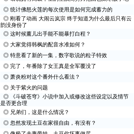
◎
统计佛怒火莲的每次使用是如何完成蓄力的
◎
刚看了动画 大闹云岚宗 终于知道为什么最后只有云
韵没身份了
◎
这时候薰儿出手能不能暴打白程？
◎
大家觉得韩枫的配音水准如何？
◎
特意看了新的一集，数字歌说的粒子特效
◎
完了，年番除了女王真是全军覆没了
◎
萧炎粉对这个番外什么看法？
◎
关于紫火的问题
◎
《斗破苍穹》小说中加入或修改这些设定以及情节
是否更合理
◎
兄弟们，这是什么情况？
◎
忽然发现土豆在家很自由，有没有？
◎
像极了夫妻带娃，土豆你坏事做尽