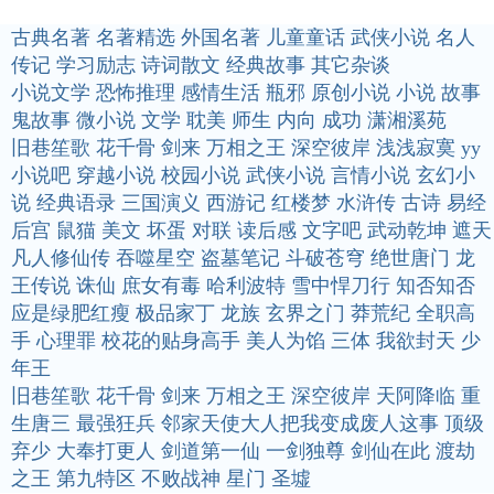
古典名著
名著精选
外国名著
儿童童话
武侠小说
名人
传记
学习励志
诗词散文
经典故事
其它杂谈
小说文学
恐怖推理
感情生活
瓶邪
原创小说
小说
故事
鬼故事
微小说
文学
耽美
师生
内向
成功
潇湘溪苑
旧巷笙歌
花千骨
剑来
万相之王
深空彼岸
浅浅寂寞
yy
小说吧
穿越小说
校园小说
武侠小说
言情小说
玄幻小
说
经典语录
三国演义
西游记
红楼梦
水浒传
古诗
易经
后宫
鼠猫
美文
坏蛋
对联
读后感
文字吧
武动乾坤
遮天
凡人修仙传
吞噬星空
盗墓笔记
斗破苍穹
绝世唐门
龙
王传说
诛仙
庶女有毒
哈利波特
雪中悍刀行
知否知否
应是绿肥红瘦
极品家丁
龙族
玄界之门
莽荒纪
全职高
手
心理罪
校花的贴身高手
美人为馅
三体
我欲封天
少
年王
旧巷笙歌
花千骨
剑来
万相之王
深空彼岸
天阿降临
重
生唐三
最强狂兵
邻家天使大人把我变成废人这事
顶级
弃少
大奉打更人
剑道第一仙
一剑独尊
剑仙在此
渡劫
之王
第九特区
不败战神
星门
圣墟