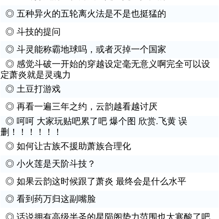
◎
五种异火的五轮离火法是不是也挺猛的
◎
斗技的提问
◎
斗灵能称霸地球吗，或者灭掉一个国家
◎
感觉斗破一开始的穿越设定毫无意义啊完全可以设
定萧炎就是灵魂力
◎
土豆打游戏
◎
再看一遍三年之约，云韵越看越讨厌
◎
呵呵 大家玩贴吧累了吧 爆个图 欣赏.飞黄 误
删！！！！！！
◎
如何让古族不援助萧族合理化
◎
小火莲是天阶斗技？
◎
如果云韵这时候跟了萧炎 最终会是什么水平
◎
看到药万归这副嘴脸
◎
话说拥有高级半圣的星陨阁势力范围也太寒酸了吧