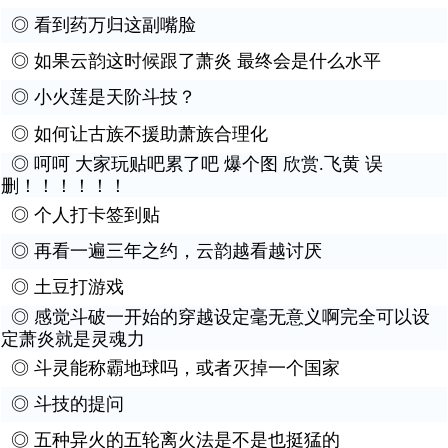
◎
看到药万归这副嘴脸
◎
如果云韵这时候跟了萧炎 最终会是什么水平
◎
小火莲是天阶斗技？
◎
如何让古族不援助萧族合理化
◎
呵呵 大家玩贴吧累了吧 爆个图 欣赏.飞黄 误
删！！！！！！
◎
个人打卡签到贴
◎
再看一遍三年之约，云韵越看越讨厌
◎
土豆打游戏
◎
感觉斗破一开始的穿越设定毫无意义啊完全可以设
定萧炎就是灵魂力
◎
斗灵能称霸地球吗，或者灭掉一个国家
◎
斗技的提问
◎
五种异火的五轮离火法是不是也挺猛的