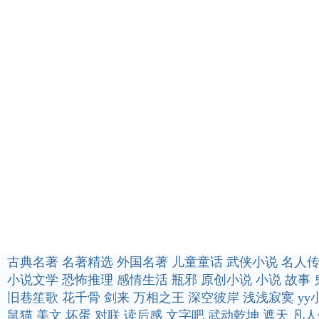
古典名著
名著精选
外国名著
儿童童话
武侠小说
名人
小说文学
恐怖推理
感情生活
瓶邪
原创小说
小说
故事
旧巷笙歌
花千骨
剑来
万相之王
深空彼岸
浅浅寂寞
yy
鼠猫
美文
坏蛋
对联
读后感
文字吧
武动乾坤
遮天
凡人