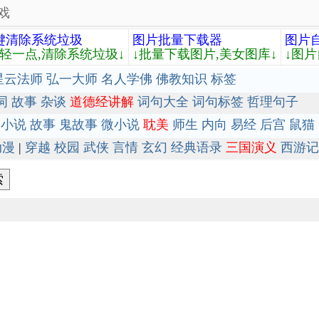
戏
键清除系统垃圾
图片批量下载器
图片
轻轻一点,清除系统垃圾↓
↓批量下载图片,美女图库↓
↓图片
星云法师
弘一大师
名人学佛
佛教知识
标签
词
故事
杂谈
道德经讲解
词句大全
词句标签
哲理句子
小说
故事
鬼故事
微小说
耽美
师生
内向
易经
后宫
鼠猫
动漫
|
穿越
校园
武侠
言情
玄幻
经典语录
三国演义
西游记