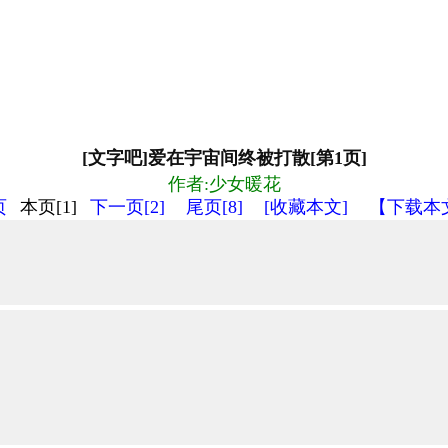
[文字吧]爱在宇宙间终被打散[第1页]
作者:少女暖花
页
本页[1]
下一页[2]
尾页[8]
[收藏本文]
【下载本