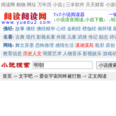
阅读网
购物
网址
万年历
小说
|
三丰软件
天天财富
小游
TxT小说阅读器
一
↓小说语音阅读,小说下载↓
↓
佛经:
故事
佛经
佛经精华
心经
金刚经
楞伽经
南怀瑾
名著:
古典
现代
影视名著
外国
儿童
武侠
传记
励志
诗
网络:
舞文弄墨
恐怖推理
感情生活
潇湘溪苑
瓶邪
原创
教育信息
历史人文
明星艺术
人物音乐
影视娱乐
游戏
首页
->
文字吧
->
爱在宇宙间终被打散
-> 正文阅读