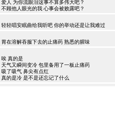
爱人 为你流眼泪这事不算多伟大吧？
不顾他人眼光的我 心事会被败露吧？
轻轻唱安眠曲给我听吧 你的举动还是让我难过
胃在溶解吞服下去的止痛药 熟悉的腥味
唉 真的是
天气又瞬间变冷 包里备用了一板止痛药
吸了吸气 鼻尖有点红
真的是冷 是不是还忘记了什么