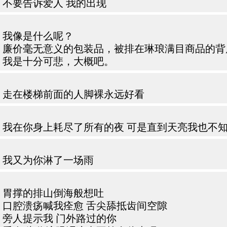
不要告诉爱人 我的出现
我像是什么呢？
廉价毫无意义的包装品，被排在琳琅满目商品的背
我是十分可悲，大概吧。
走在楼梯前面的人脚裸永远好看
我在你身上耗尽了所有的夜 可是直到天亮我也不知
我又为你淋了一场雨
胃撑的排山倒海般想吐
口腔溃疡喊我痊愈 舌尖舔抵齿间空隙
旁人提示我 门外路过的你