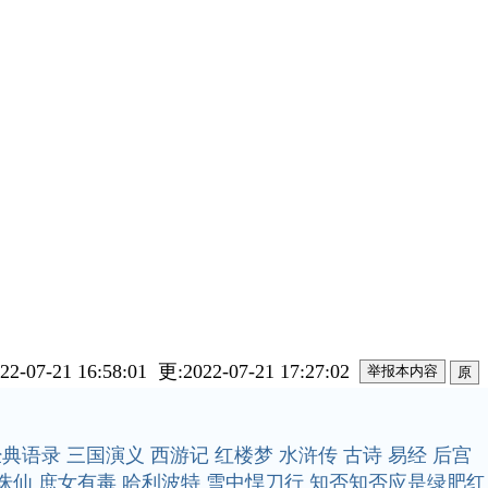
22-07-21 16:58:01 更:2022-07-21 17:27:02
原
经典语录
三国演义
西游记
红楼梦
水浒传
古诗
易经
后宫
诛仙
庶女有毒
哈利波特
雪中悍刀行
知否知否应是绿肥红