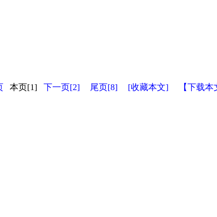
页
本页[1]
下一页[2]
尾页[8]
[收藏本文]
【下载本