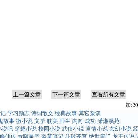
上一篇文章
下一篇文章
查看所有文章
加:20
传记
学习励志
诗词散文
经典故事
其它杂谈
鬼故事
微小说
文学
耽美
师生
内向
成功
潇湘溪苑
小说吧
穿越小说
校园小说
武侠小说
言情小说
玄幻小说
修仙传
吞噬星空
盗墓笔记
斗破苍穹
绝世唐门
龙王传说