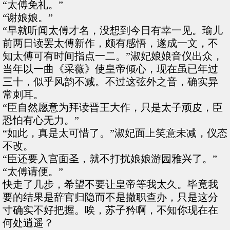
“太傅免礼。”
“谢娘娘。”
“早就听闻太傅才名，没想到今日有幸一见。瑜儿
前两日读罢太傅新作，颇有感悟，遂成一文，不
知太傅可有时间指点一二。”淑妃娘娘音仪出众，
当年以一曲《采薇》使皇帝倾心，现在虽已年过
三十，似乎风韵不减。不过这弦外之音，确实异
常刺耳。
“臣自然愿意为拜读晋王大作，只是太子顽皮，臣
恐怕有心无力。”
“如此，真是太可惜了。”淑妃面上笑意未减，仪态
不改。
“臣还要入宫面圣，就不打扰娘娘游园雅兴了。”
“太傅请便。”
快走了几步，希望不要让皇帝等我太久。毕竟我
要的结果是辞官归隐而不是撤职查办，只是这分
寸确实不好把握。唉，苏子矜啊，不知你现在在
何处逍遥？