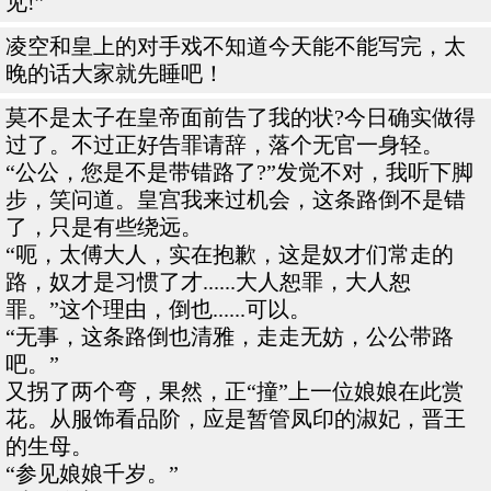
见!”
凌空和皇上的对手戏不知道今天能不能写完，太
晚的话大家就先睡吧！
莫不是太子在皇帝面前告了我的状?今日确实做得
过了。不过正好告罪请辞，落个无官一身轻。
“公公，您是不是带错路了?”发觉不对，我听下脚
步，笑问道。皇宫我来过机会，这条路倒不是错
了，只是有些绕远。
“呃，太傅大人，实在抱歉，这是奴才们常走的
路，奴才是习惯了才......大人恕罪，大人恕
罪。”这个理由，倒也......可以。
“无事，这条路倒也清雅，走走无妨，公公带路
吧。”
又拐了两个弯，果然，正“撞”上一位娘娘在此赏
花。从服饰看品阶，应是暂管凤印的淑妃，晋王
的生母。
“参见娘娘千岁。”