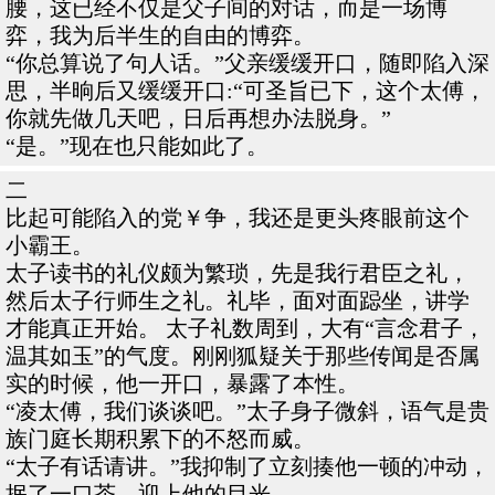
腰，这已经不仅是父子间的对话，而是一场博
弈，我为后半生的自由的博弈。
“你总算说了句人话。”父亲缓缓开口，随即陷入深
思，半晌后又缓缓开口:“可圣旨已下，这个太傅，
你就先做几天吧，日后再想办法脱身。”
“是。”现在也只能如此了。
二
比起可能陷入的党￥争，我还是更头疼眼前这个
小霸王。
太子读书的礼仪颇为繁琐，先是我行君臣之礼，
然后太子行师生之礼。礼毕，面对面跽坐，讲学
才能真正开始。 太子礼数周到，大有“言念君子，
温其如玉”的气度。刚刚狐疑关于那些传闻是否属
实的时候，他一开口，暴露了本性。
“凌太傅，我们谈谈吧。”太子身子微斜，语气是贵
族门庭长期积累下的不怒而威。
“太子有话请讲。”我抑制了立刻揍他一顿的冲动，
抿了一口茶，迎上他的目光。