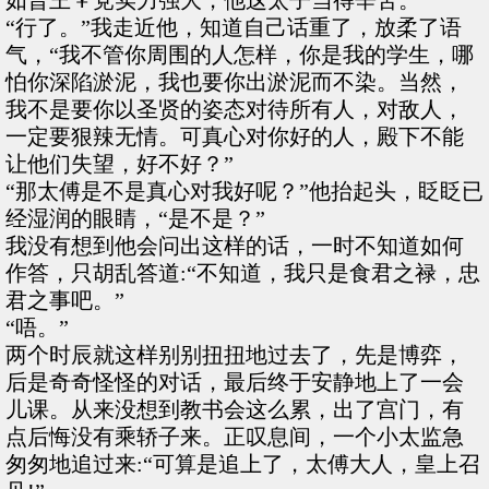
如晋王￥党实力强大，他这太子当得辛苦。
“行了。”我走近他，知道自己话重了，放柔了语
气，“我不管你周围的人怎样，你是我的学生，哪
怕你深陷淤泥，我也要你出淤泥而不染。当然，
我不是要你以圣贤的姿态对待所有人，对敌人，
一定要狠辣无情。可真心对你好的人，殿下不能
让他们失望，好不好？”
“那太傅是不是真心对我好呢？”他抬起头，眨眨已
经湿润的眼睛，“是不是？”
我没有想到他会问出这样的话，一时不知道如何
作答，只胡乱答道:“不知道，我只是食君之禄，忠
君之事吧。”
“唔。”
两个时辰就这样别别扭扭地过去了，先是博弈，
后是奇奇怪怪的对话，最后终于安静地上了一会
儿课。从来没想到教书会这么累，出了宫门，有
点后悔没有乘轿子来。正叹息间，一个小太监急
匆匆地追过来:“可算是追上了，太傅大人，皇上召