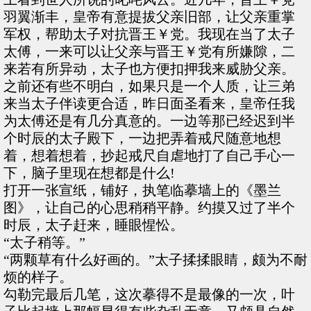
羽翼渐丰，皇帝有意提拔父亲旧部，让父亲重掌
军权，帮助太子对抗晋王￥党。我现在当了太子
太傅，一来可以让父亲与晋王￥党有所嫌隙，二
来若有所异动，太子也方便扣押我来威胁父亲。
之前还有些不明白，如果只是一个人质，让三弟
来当太子伴读更合适，昨日面圣看来，皇帝任我
为太傅还是有几分真意的。一边等那已经迟到半
个时辰的太子殿下，一边把弄着戒尺随意地想
着，想着想着，抄起戒尺自虐地打了自己手心一
下，脑子里现在想都是什么!
打开一张宣纸，铺好，执笔临摹墙上的《墨兰
图》，让自己的心思稍稍平静。约摸又过了半个
时辰，太子赶来，睡眼惺忪。
“太子稍等。”
“两颗草有什么好画的。”太子揉揉眼睛，颇为不耐
烦的样子。
勾勒完最后几笔，这次摹得不是最像的一次，叶