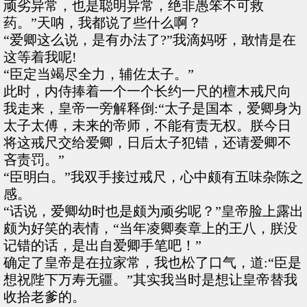
顽劣异常，也是聪明异常，绝非愚笨不可救
药。”天呐，我都说了些什么啊？
“爱卿这么说，是有办法了?”我滴妈呀，敢情是在
这等着我呢!
“臣定当竭尽全力，辅佐太子。”
此时，内侍捧着一个一个长约一尺的檀木戒尺向
我走来，皇帝一旁解释倒:“太子是国本，爱卿身为
太子太傅，未来的帝师，不能有责无权。朕今日
将这戒尺交给爱卿，日后太子犯错，还请爱卿不
吝责罚。”
“臣明白。”我双手接过戒尺，心中颇有五味杂陈之
感。
“话说，爱卿幼时也是颇为顽劣呢？”皇帝脸上露出
颇为好笑的表情，“当年凌卿奏章上的王八，朕没
记错的话，是出自爱卿手笔吧！”
确定了皇帝是在拉家常，我也松了口气，道:“臣是
想祝陛下万寿无疆。”其实我当时是想让皇帝替我
收拾老爹的。