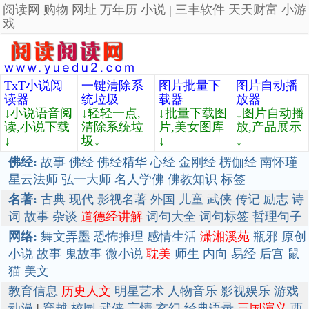
阅读网
购物
网址
万年历
小说
|
三丰软件
天天财富
小游
戏
TxT小说阅
一键清除系
图片批量下
图片自动播
读器
统垃圾
载器
放器
↓小说语音阅
↓轻轻一点,
↓批量下载图
↓图片自动播
读,小说下载
清除系统垃
片,美女图库
放,产品展示
↓
圾↓
↓
↓
佛经:
故事
佛经
佛经精华
心经
金刚经
楞伽经
南怀瑾
星云法师
弘一大师
名人学佛
佛教知识
标签
名著:
古典
现代
影视名著
外国
儿童
武侠
传记
励志
诗
词
故事
杂谈
道德经讲解
词句大全
词句标签
哲理句子
网络:
舞文弄墨
恐怖推理
感情生活
潇湘溪苑
瓶邪
原创
小说
故事
鬼故事
微小说
耽美
师生
内向
易经
后宫
鼠
猫
美文
教育信息
历史人文
明星艺术
人物音乐
影视娱乐
游戏
动漫
|
穿越
校园
武侠
言情
玄幻
经典语录
三国演义
西