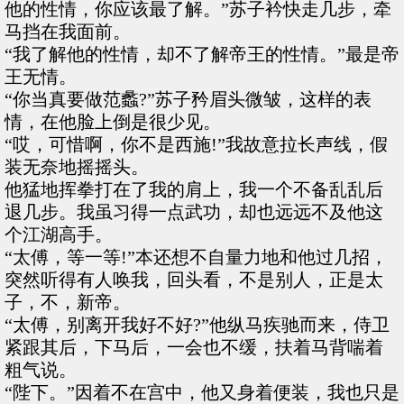
他的性情，你应该最了解。”苏子衿快走几步，牵
马挡在我面前。
“我了解他的性情，却不了解帝王的性情。”最是帝
王无情。
“你当真要做范蠡?”苏子矜眉头微皱，这样的表
情，在他脸上倒是很少见。
“哎，可惜啊，你不是西施!”我故意拉长声线，假
装无奈地摇摇头。
他猛地挥拳打在了我的肩上，我一个不备乱乱后
退几步。我虽习得一点武功，却也远远不及他这
个江湖高手。
“太傅，等一等!”本还想不自量力地和他过几招，
突然听得有人唤我，回头看，不是别人，正是太
子，不，新帝。
“太傅，别离开我好不好?”他纵马疾驰而来，侍卫
紧跟其后，下马后，一会也不缓，扶着马背喘着
粗气说。
“陛下。”因着不在宫中，他又身着便装，我也只是