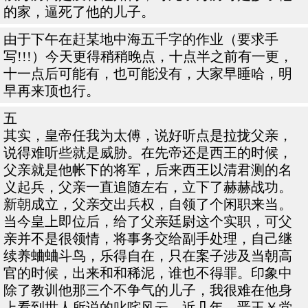
的家，逼死了他的儿子。
由于下午在赶某地中海五千字的作业（要求手
写!!!）今天更得稍稍晚点，十点半之前有一更，
十一点后可能有，也可能没有，大家早睡哈，明
早再来顶也行。
五
其实，皇帝任我为太傅，说好听点是拉拢父亲，
说得难听些就是威胁。在先帝还是西王的时候，
父亲就是他帐下的将军，后来西王以清君测的名
义起兵，父亲一直追随左右，立下了赫赫战功。
新朝成立，父亲交出兵权，自领了个闲职来当。
当今皇上即位后，给了父亲廷尉这个实职，可父
亲并不是很领情，将事务交给副手处理，自己继
续养蛐蛐斗鸟，乐得自在，只在案子涉及当朝高
官的时候，出来和和稀泥，谁也不得罪。印象中
除了教训他那三个不争气的儿子，我很难在他身
上看到世人所说的叱咤风云。近几年，晋王￥党