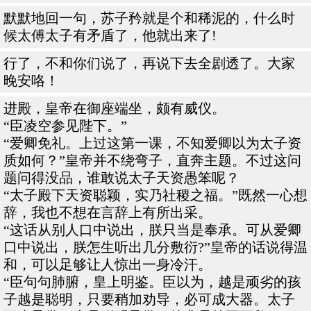
默默地回一句，苏子矜就是个和稀泥的，什么时
候太傅太子有矛盾了，他就出来了!
行了，不和你们说了，再说下去全剧透了。大家
晚安咯！
进殿，皇帝在御座端坐，颇有威仪。
“臣凌空参见陛下。”
“爱卿免礼。上过这第一课，不知爱卿以为太子资
质如何？”皇帝并不绕弯子，直奔主题。不过这问
题问得没品，谁敢说太子天资愚笨呢？
“太子殿下天资聪颖，实乃社稷之福。”既然一心想
辞，我也不想在言辞上有所出采。
“这话从别人口中说出，朕只当是奉承。可从爱卿
口中说出，朕怎生听出几分敷衍?”皇帝的话说得温
和，可以足够让人惊出一身冷汗。
“臣句句肺腑，皇上明鉴。臣以为，越是顽劣的孩
子越是聪明，只要稍加劝导，必可成大器。太子