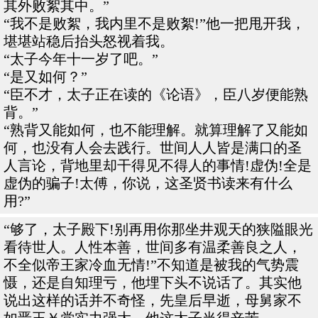
其外败絮其中。”
“我不是败絮，我内里不是败絮!”他一把甩开我，
堪堪站稳后抬头怒视着我。
“太子今年十一岁了吧。”
“是又如何？”
“臣不才，太子正在读的《论语》，臣八岁便能熟
背。”
“熟背又能如何，也不能理解。就算理解了又能如
何，也没有人会去践行。世间人人皆是满口的圣
人言论，背地里却干得见不得人的事情!虚伪!全是
虚伪的骗子!太傅，你说，这圣贤书读来有什么
用?”
“够了，太子殿下!别再用你那坐井观天的狭隘眼光
看待世人。人性本善，世间多有温柔善良之人，
不全似帝王家冷血无情!”不知道是被我的气势震
慑，还是自知理亏，他埋下头不说话了。其实他
说出这样的话并不奇怪，先皇后早逝，母舅家不