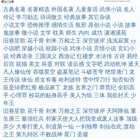
45:54
古典名著
名著精选
外国名著
儿童童话
武侠小说
名人
传记
学习励志
诗词散文
经典故事
其它杂谈
小说文学
恐怖推理
感情生活
瓶邪
原创小说
小说
故事
鬼故事
微小说
文学
耽美
师生
内向
成功
潇湘溪苑
旧巷笙歌
花千骨
剑来
万相之王
深空彼岸
浅浅寂寞
yy
小说吧
穿越小说
校园小说
武侠小说
言情小说
玄幻小
说
经典语录
三国演义
西游记
红楼梦
水浒传
古诗
易经
后宫
鼠猫
美文
坏蛋
对联
读后感
文字吧
武动乾坤
遮天
凡人修仙传
吞噬星空
盗墓笔记
斗破苍穹
绝世唐门
龙
王传说
诛仙
庶女有毒
哈利波特
雪中悍刀行
知否知否
应是绿肥红瘦
极品家丁
龙族
玄界之门
莽荒纪
全职高
手
心理罪
校花的贴身高手
美人为馅
三体
我欲封天
少
年王
旧巷笙歌
花千骨
剑来
万相之王
深空彼岸
天阿降临
重
生唐三
最强狂兵
邻家天使大人把我变成废人这事
顶级
弃少
大奉打更人
剑道第一仙
一剑独尊
剑仙在此
渡劫
之王
第九特区
不败战神
星门
圣墟