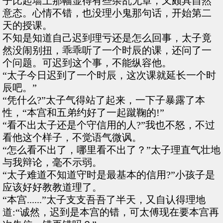
子比起墙上那幅显得有些杂乱无章，又颇具自然
意态。心情不错，也没理小鬼那句话，开始第二
天的授课。
不知是知道自己迟到理亏还是怎么回事，太子竟
然没闹别扭，乖乖听了一个时辰的课，还问了一
个问题。可迟到这个事，不能纵容他。
“太子今日迟到了一个时辰，这次课就延长一个时
辰吧。”
“凭什么?”太子气得站了起来，一下子暴露了本
性，“本宫和五弟约好了一起蹴鞠的!”
“看不出太子还是个守信用的人?”我也不怒，不过
看他这个样子，不觉语气微讽。
“怎么看不出了，哪里看不出了？”太子理直气壮地
与我辩论，毫不示弱。
“太子难道不知道守时是最基本的信用?”小孩子是
应该好好教教道理了。
“本宫......”太子支支吾吾了半天，又自认得理地
道:“诚然，迟到是本宫的错，可太傅现在要本宫再