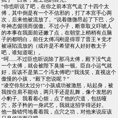
“你也听说了吧，在你之前本宫气走了十四个太
傅，其中倒是有一个不信邪的，打了本宫手心两
次，后来他被流放了。”说着微微昂起了下巴，少
年神态倔强而倨傲。不过小子，断章取义吓唬人
的本事在我面前还嫩了点，在朝堂上稍稍有点脑
子的都明白，前任太傅冯刚是得罪了晋王￥党才
被诬陷流放的（或许是不希望有人好好教太子
吧，谁知道呢）。
“呵......不过臣也听说除了那冯太傅，殿下没气走
一个太傅，就会被陛下臭揍一顿。臣自小运气就
好，应该不是第二个冯太傅吧!”我浅笑，直视这个
傲慢的小孩，“殿下您说呢？”
“凌空你别太过分!”小孩成功被激怒，站起身，被
我按住肩不能动，两只手还是乱舞，像个发怒的
小豹子。我看着心烦，点了他的穴道，包括哑
穴，苏子矜的一身武艺，我就这招学得还好。
他一脸错愕地看着我，点穴之功，对他来说应该