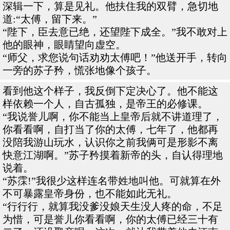
深辑一下，算是见礼。他扶住我的双臂，急切地
道:“太傅，留下来。”
“陛下，臣去意已绝，还望陛下成全。”我不敢对上
他的眼神，眼睛望向虚空。
“师父，求您说句话劝劝太傅吧！”他送开手，转向
一旁的苏子矜，慌张地像个孩子。
看到他这个样子，我反倒下定决心了。他不能这
样依赖一个人，自古孤独，是帝王的必修课。
“我说誉儿啊，你不能当上皇帝后就不讲道理了，
你看看啊，自打当了你的太傅，七年了，他都再
没陪我游山玩水，认识你之前我俩可是形影不离
快意江湖啊。”苏子矜摸着新帝的头，自认得理地
说着。
“苏霂!”我很少这样连名带姓地叫他。可就算在外
不可暴露皇帝身份，也不能如此无礼。
“行行行，就算我没爹没娘天生没人疼的命，不足
为惜，可是誉儿你看看啊，你的太傅已经三十有