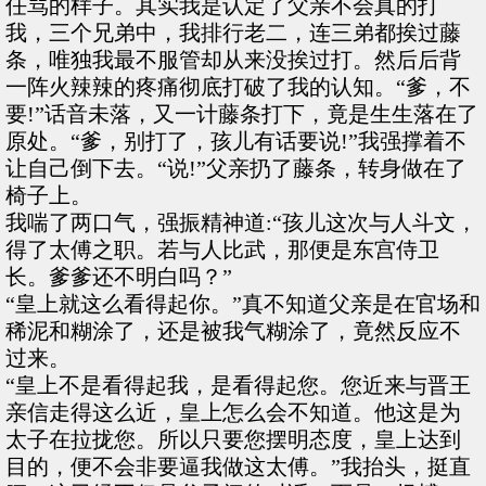
任骂的样子。其实我是认定了父亲不会真的打
我，三个兄弟中，我排行老二，连三弟都挨过藤
条，唯独我最不服管却从来没挨过打。然后后背
一阵火辣辣的疼痛彻底打破了我的认知。“爹，不
要!”话音未落，又一计藤条打下，竟是生生落在了
原处。“爹，别打了，孩儿有话要说!”我强撑着不
让自己倒下去。“说!”父亲扔了藤条，转身做在了
椅子上。
我喘了两口气，强振精神道:“孩儿这次与人斗文，
得了太傅之职。若与人比武，那便是东宫侍卫
长。爹爹还不明白吗？”
“皇上就这么看得起你。”真不知道父亲是在官场和
稀泥和糊涂了，还是被我气糊涂了，竟然反应不
过来。
“皇上不是看得起我，是看得起您。您近来与晋王
亲信走得这么近，皇上怎么会不知道。他这是为
太子在拉拢您。所以只要您摆明态度，皇上达到
目的，便不会非要逼我做这太傅。”我抬头，挺直