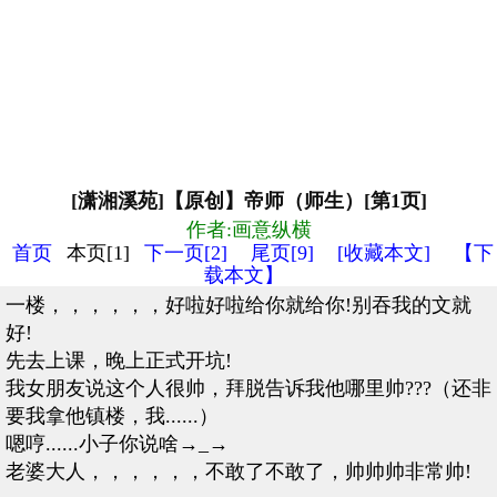
[潇湘溪苑]【原创】帝师（师生）[第1页]
作者:画意纵横
首页
本页[1]
下一页[2]
尾页[9]
[收藏本文]
【下
载本文】
一楼，，，，，，好啦好啦给你就给你!别吞我的文就
好!
先去上课，晚上正式开坑!
我女朋友说这个人很帅，拜脱告诉我他哪里帅???（还非
要我拿他镇楼，我......）
嗯哼......小子你说啥→_→
老婆大人，，，，，，不敢了不敢了，帅帅帅非常帅!