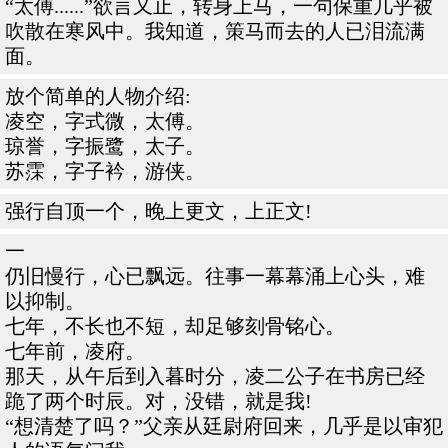
“太傅......”欲言又止，转身上马，一句保重几乎被
吹散在寒风中。我知道，策马而去的人已泪流满
面。
放个简单的人物介绍:
凌空，字式微，太傅。
琼誉，字振鹭，太子。
苏霂，字子衿，游侠。
强行自顶一个，晚上更文，上正文!
一
仍旧慢行，心已飘远。往事一幕幕涌上心头，难
以抑制。
七年，不长也不短，却足够刻骨铭心。
七年前，凌府。
那天，从午后到入暮时分，凌二公子在书房已经
跪了两个时辰。对，没错，就是我!
“想清楚了吗？”父亲从廷尉府回来，几乎是以审犯