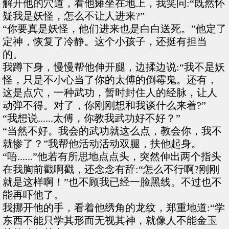
解开他的穴道，看他瘫坐在地上，我笑问:“既然怀
疑我是妖怪，怎么不让人进来?”
“你要真是妖怪，他们进来也是白白送死。”他定了
定神，恢复了冷静。这个小孩子，还挺有担当
的。
我蹲下身，慢慢帮他伸开腿，边揉边说:“我不是妖
怪，只是不小心当了你的太傅的倒霉鬼。还有，
这是点穴，一种武功，暂时封住人的经脉，让人
动弹不得。对了，你刚刚想和我谈什么来着?”
“我想说......太傅，你教我武功好不好？”
“当然不好。我会的武功就这么点，教会你，我不
就惨了？”我帮他活动活动双腿，扶他起身。
“唔......”他若有所思地点点头，突然伸出两个指头
在我胸前戳啊戳，还念念有辞:“怎么不行啊?刚刚
就是这样啊！”也不顾我已经一脸黑线。不过也不
能再吓他了。
我挪开他的手，看着他绣角的龙纹，郑重地道:“学
东西不能只学其形而无视其神，就像人不能金玉