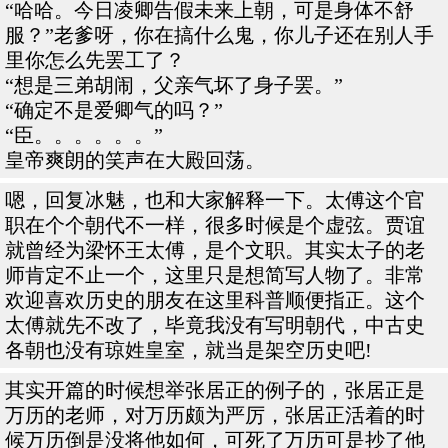
“哈哈。今日凌卿告假未来上朝，可是身体不舒
服？”老爹呀，你在搞什么鬼，你儿子还在别人手
里你怎么先罢工了？
“想是三弟胡闹，父亲气坏了身子罢。”
“确定不是爱卿气的吗？”
“臣。。。。。。”
皇帝爽朗的笑声在大殿回荡。
嗯，回复冰魅，也和大家解释一下。太傅这个官
职在个个朝代不一样，很多时候是个虚弦。贾谊
就曾经为梁怀王太傅，是个文职。其实太子的老
师肯定不止一个，这里只是想简写人物了。非常
欢迎喜欢历史的朋友在这里科普顺便指正。这个
太傅就先不改了，毕竟我没有写明朝代，中古史
各朝也没有琼姓皇室，就当是架空历史吧!
其实开篇的时候想举张居正的例子的，张居正是
万历的老师，对万历颇为严厉，张居正活着的时
候万历倒是没将他如何，可死了万历可是抄了他