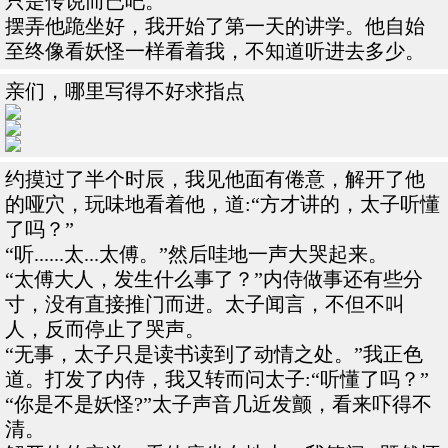
只是传说而已吧。
摆弄他跪坐好，我开始了第一天的讲学。他自始
至终像看妖怪一样看着我，不知道听进去多少。
亲们，哪里写得不好求指点
约摸过了半个时辰，我见他面有倦意，解开了他
的哑穴，玩味地看着他，道:“方才讲的，太子听懂
了吗？”
“听......太...太傅。”然后哇地一声大哭起来。
“太傅大人，发生什么事了？”内侍做事还有些分
寸，没有直接推门而进。太子闻言，不但不叫
人，反而停止了哭声。
“无事，太子只是读书读到了动情之处。”我正色
道。打发了内侍，我又转而问太子:“听懂了吗？”
“你是不是妖怪?”太子声音几近发颤，看来吓得不
清。