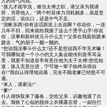
人的语气问我。
“孩儿才疏学浅，难当太傅之职，请父亲为我请
辞，另荐他人。”两个时辰体力消耗颇多，虽是坚
定的话，说出口，还是中气不足。
“混帐东西!你有这话跟皇上去说啊？你说你，一连
几年不归，回来就给我接了这么个烫手山芋!你说
你，没事和新科状元斗什么文?”父亲在我面前踱来
踱去，气的胡子一颤一颤的。
“您说我没事斗什么文?还不是您说我不学无术嘛！
可我哪知道一个小小的文人集会能传到皇帝耳朵
里，我更不知道皇帝有意任他为太子太傅!您也知
道，孩儿无意仕进，宁可做一辈子纨绔乐得自
在!”我自认得理地说着，完全不顾老爹已经怒不可
遏。
“来人，请家法!”
“爹!”
仆人很快取来了藤条，交给父亲，识趣地退了出
去。我铁了心似的脱掉上衣裸露后背，一副任打