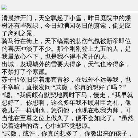
清晨推开门，天空飘起了小雪，昨日庭院中的矮
树还有些残绿，今日却满园冬日的萧索，倒是应
了离别之景。
骑马行在街上，天下缟素的悲伤气氛被新帝即位
的喜庆冲淡了不少。那个刚刚登上九五的人，是
我最放心不下，也是我不得不离开的人。
出城，发现城外的雪要大得多，天气也冷得多，
不禁打了个寒颤。
苏子衿依旧穿着那套青衫，在城外不远等我，也
不寒暄，直接发问:“式微，你真的想好了吗？”
“嗯。”我俩颇有默契地同时下马，慢走，“我早就
想好了。你想啊，这么多年我不顾君臣之礼，像
教儿子一样训他，惩罚他，他现在敬我为师，可
当他在至尊之位上做久了，便不会如此了。”虽然
说着这样的话，心中却不觉悲凉。
“式微，或许，你真的想多了。你教出来的孩子，