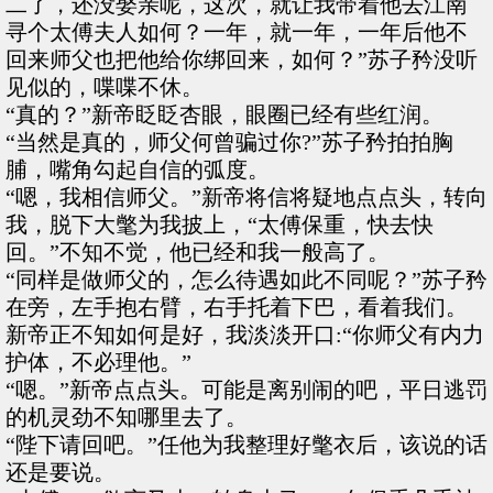
二了，还没娶亲呢，这次，就让我带着他去江南
寻个太傅夫人如何？一年，就一年，一年后他不
回来师父也把他给你绑回来，如何？”苏子矜没听
见似的，喋喋不休。
“真的？”新帝眨眨杏眼，眼圈已经有些红润。
“当然是真的，师父何曾骗过你?”苏子矜拍拍胸
脯，嘴角勾起自信的弧度。
“嗯，我相信师父。”新帝将信将疑地点点头，转向
我，脱下大氅为我披上，“太傅保重，快去快
回。”不知不觉，他已经和我一般高了。
“同样是做师父的，怎么待遇如此不同呢？”苏子矜
在旁，左手抱右臂，右手托着下巴，看着我们。
新帝正不知如何是好，我淡淡开口:“你师父有内力
护体，不必理他。”
“嗯。”新帝点点头。可能是离别闹的吧，平日逃罚
的机灵劲不知哪里去了。
“陛下请回吧。”任他为我整理好氅衣后，该说的话
还是要说。