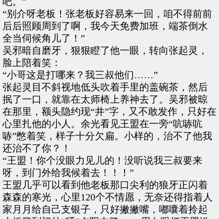
吧。”
“别介呀老板！张老板好容易来一回，咱不得前前
后后照顾周到了啊，我今天免费加班，端茶倒水
全当伺候角儿了！”
吴邪暗自磨牙，狠狠瞪了他一眼，转向张起灵，
脸上陪着笑：
“小哥这是打哪来？我三叔他们……”
张起灵目不斜视地低头吹着手里的盖碗茶，然后
抿了一口，就靠在太师椅上养神去了。吴邪被晾
在那里，额头隐约现“井”字，又不敢发作，只好在
心里扎他的小人。余光看见王盟在一旁“吭哧吭
哧”憋着笑，样子十分欠扁。小样的，治不了他我
还治不了你？！
“王盟！你个没眼力见儿的！没听说我三叔要来
呀，到门外给我候着去！！！”
王盟几乎可以看到他老板那口尖利的狼牙正闪着
森森的寒光，心里120个不情愿，无奈还得指着人
家月月给自己支银子，只好撇撇嘴，嘟囔着拎起