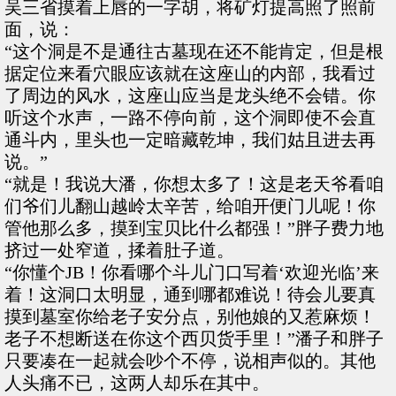
吴三省摸着上唇的一字胡，将矿灯提高照了照前
面，说：
“这个洞是不是通往古墓现在还不能肯定，但是根
据定位来看穴眼应该就在这座山的内部，我看过
了周边的风水，这座山应当是龙头绝不会错。你
听这个水声，一路不停向前，这个洞即使不会直
通斗内，里头也一定暗藏乾坤，我们姑且进去再
说。”
“就是！我说大潘，你想太多了！这是老天爷看咱
们爷们儿翻山越岭太辛苦，给咱开便门儿呢！你
管他那么多，摸到宝贝比什么都强！”胖子费力地
挤过一处窄道，揉着肚子道。
“你懂个JB！你看哪个斗儿门口写着‘欢迎光临’来
着！这洞口太明显，通到哪都难说！待会儿要真
摸到墓室你给老子安分点，别他娘的又惹麻烦！
老子不想断送在你这个西贝货手里！”潘子和胖子
只要凑在一起就会吵个不停，说相声似的。其他
人头痛不已，这两人却乐在其中。