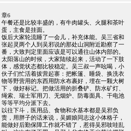
章6
午餐还是比较丰盛的，有牛肉罐头、火腿和茶叶
蛋，主食是挂面。
饭后大家轮流睡了一会儿，补充体能。吴三省和
张起灵两个人到吴邪说的那处山洞附近勘察了一
番，大致判定里面应该是可以通往山体内部的。
太阳落山的时候，大家陆续起来，活动了一下肢
体，感觉状态都比较稳定。吴三叔一声吆喝，小
伙子们忙活着拔营起寨：把帐篷、睡袋、换洗衣
物等野营用的东西用防水布裹好，埋在一颗大树
下，做好标记。把做活用的折叠铲、防水矿灯、
绳索、瑞士军用刀、无烟炉、防毒面具、干电池
等等平均分派下去。
以往下斗，医用品、食物和水基本都是吴邪负
责，用胖子的话来说，吴媚娘同志这小体格子，
能做好后勤保障工作就不错了，惹得吴邪吱哇乱