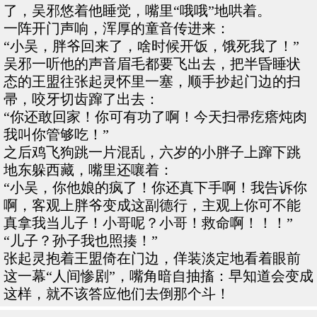
了，吴邪悠着他睡觉，嘴里“哦哦”地哄着。
一阵开门声响，浑厚的童音传进来：
“小吴，胖爷回来了，啥时候开饭，饿死我了！”
吴邪一听他的声音眉毛都要飞出去，把半昏睡状
态的王盟往张起灵怀里一塞，顺手抄起门边的扫
帚，咬牙切齿蹿了出去：
“你还敢回家！你可有功了啊！今天扫帚疙瘩炖肉
我叫你管够吃！”
之后鸡飞狗跳一片混乱，六岁的小胖子上蹿下跳
地东躲西藏，嘴里还嚷着：
“小吴，你他娘的疯了！你还真下手啊！我告诉你
啊，客观上胖爷变成这副德行，主观上你可不能
真拿我当儿子！小哥呢？小哥！救命啊！！！”
“儿子？孙子我也照揍！”
张起灵抱着王盟倚在门边，佯装淡定地看着眼前
这一幕“人间惨剧”，嘴角暗自抽搐：早知道会变成
这样，就不该答应他们去倒那个斗！