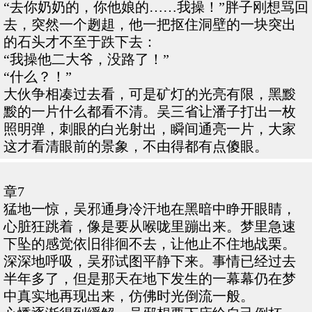
“去你奶奶的，你他娘的……我操！”胖子刚想骂回
去，突然一个趔趄，他一把抠住洞壁的一块突出
的石头才不至于跌下去：
“我操他二大爷，没路了！”
“什么？！”
大伙争相凑过去看，可是矿灯的光亮有限，黑黢
黢的一片什么都看不清。吴三省让潘子打出一枚
照明弹，刺眼的白光射出，瞬间通亮一片，大家
这才看清眼前的景象，不由得都有点傻眼。
章7
猛地一惊，吴邪通身冷汗地在黑暗中睁开眼睛，
心脏狂跳着，像是要从喉咙里蹦出来。梦里急速
下坠的感觉依旧徘徊不去，让他止不住地战栗。
深深地呼吸，吴邪试图平静下来。事情已经过去
半年多了，但是那天在地下发生的一幕幕仍在梦
中真实地再现出来，仿佛时光倒流一般。