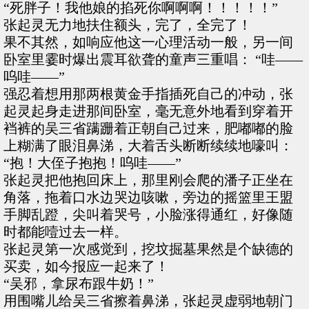
“死胖子！我他娘的掐死你啊啊啊！！！！！”
张起灵无力地扶住额头，完了，全完了！
果不其然，如响应他这一心理活动一般，另一间
卧室里霎时爆出震耳欲聋的童声三重唱： “哇——
呜哇——”
强忍着想用那两根黄金手指插死自己的冲动，张
起灵起身走进那间卧室，毫无意外地看到穿着开
裆裤的吴三省蹒跚着正朝自己过来，肥嘟嘟的脸
上糊满了眼泪鼻涕，大着舌头断断续续地嚎叫：
“抱！大侄子抱抱！呜哇——”
张起灵把他抱回床上，那里刚会爬的潘子正坐在
角落，拖着口水边哭边咳嗽，旁边的摇篮里王盟
手脚乱蹬，尖叫着哭号，小脸涨得通红，好像随
时都能噎过去一样。
张起灵第一次感觉到，挖坟掘墓果然是个缺德的
买卖，如今报应一起来了！
“吴邪，拿尿布跟牛奶！”
用围嘴儿给吴三省擦着鼻涕，张起灵虚弱地朝门