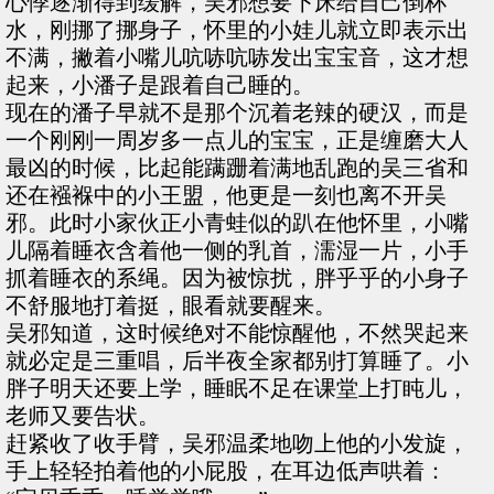
心悸逐渐得到缓解，吴邪想要下床给自己倒杯
水，刚挪了挪身子，怀里的小娃儿就立即表示出
不满，撇着小嘴儿吭哧吭哧发出宝宝音，这才想
起来，小潘子是跟着自己睡的。
现在的潘子早就不是那个沉着老辣的硬汉，而是
一个刚刚一周岁多一点儿的宝宝，正是缠磨大人
最凶的时候，比起能蹒跚着满地乱跑的吴三省和
还在襁褓中的小王盟，他更是一刻也离不开吴
邪。此时小家伙正小青蛙似的趴在他怀里，小嘴
儿隔着睡衣含着他一侧的乳首，濡湿一片，小手
抓着睡衣的系绳。因为被惊扰，胖乎乎的小身子
不舒服地打着挺，眼看就要醒来。
吴邪知道，这时候绝对不能惊醒他，不然哭起来
就必定是三重唱，后半夜全家都别打算睡了。小
胖子明天还要上学，睡眠不足在课堂上打盹儿，
老师又要告状。
赶紧收了收手臂，吴邪温柔地吻上他的小发旋，
手上轻轻拍着他的小屁股，在耳边低声哄着：