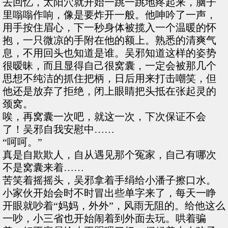
去回忆，太阳穴就开始一跳一跳地疼起来，脑子
里嗡嗡作响，像是要炸开一般。他呻吟了一声，
用手按住眉心，下一秒身体被揽入一个温暖的怀
抱，一只微凉的手附在他的额上。熟悉的清爽气
息，不用回头也知道是谁。吴邪知道这样的姿势
很暧昧，而且显得自己很窝囊，一定会被那几个
思想不纯洁的抓住把柄，日后用来打击嘲笑，但
他还是放弃了拒绝，闭上眼睛把头抵在张起灵的
颈窝。
唉，再窝囊一次吧，就这一次，下次保证不会
了！吴邪自我安慰中……
“呵呵。”
真是自欺欺人，自从遇见那个冤家，自己有哪次
不是窝囊来着……
苦笑着摇摇头，吴邪拿着手绢给小潘子擦口水。
小家伙开始会时不时冒出些单字来了，每天一睁
开眼就吵着“妈妈，外外”，风雨无阻的。给他这么
一吵，小三省也开始闹着到外面去玩。哄着骗