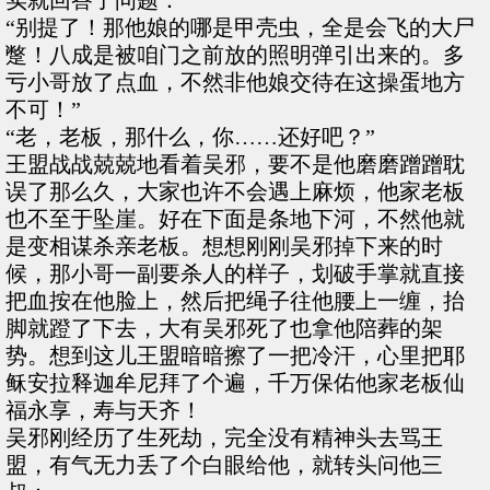
实就回答了问题：
“别提了！那他娘的哪是甲壳虫，全是会飞的大尸
蹩！八成是被咱门之前放的照明弹引出来的。多
亏小哥放了点血，不然非他娘交待在这操蛋地方
不可！”
“老，老板，那什么，你……还好吧？”
王盟战战兢兢地看着吴邪，要不是他磨磨蹭蹭耽
误了那么久，大家也许不会遇上麻烦，他家老板
也不至于坠崖。好在下面是条地下河，不然他就
是变相谋杀亲老板。想想刚刚吴邪掉下来的时
候，那小哥一副要杀人的样子，划破手掌就直接
把血按在他脸上，然后把绳子往他腰上一缠，抬
脚就蹬了下去，大有吴邪死了也拿他陪葬的架
势。想到这儿王盟暗暗擦了一把冷汗，心里把耶
稣安拉释迦牟尼拜了个遍，千万保佑他家老板仙
福永享，寿与天齐！
吴邪刚经历了生死劫，完全没有精神头去骂王
盟，有气无力丢了个白眼给他，就转头问他三