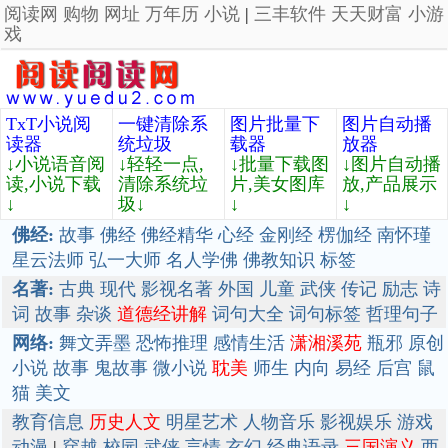
阅读网
购物
网址
万年历
小说
|
三丰软件
天天财富
小游
戏
TxT小说阅
一键清除系
图片批量下
图片自动播
读器
统垃圾
载器
放器
↓小说语音阅
↓轻轻一点,
↓批量下载图
↓图片自动播
读,小说下载
清除系统垃
片,美女图库
放,产品展示
↓
圾↓
↓
↓
佛经:
故事
佛经
佛经精华
心经
金刚经
楞伽经
南怀瑾
星云法师
弘一大师
名人学佛
佛教知识
标签
名著:
古典
现代
影视名著
外国
儿童
武侠
传记
励志
诗
词
故事
杂谈
道德经讲解
词句大全
词句标签
哲理句子
网络:
舞文弄墨
恐怖推理
感情生活
潇湘溪苑
瓶邪
原创
小说
故事
鬼故事
微小说
耽美
师生
内向
易经
后宫
鼠
猫
美文
教育信息
历史人文
明星艺术
人物音乐
影视娱乐
游戏
动漫
|
穿越
校园
武侠
言情
玄幻
经典语录
三国演义
西