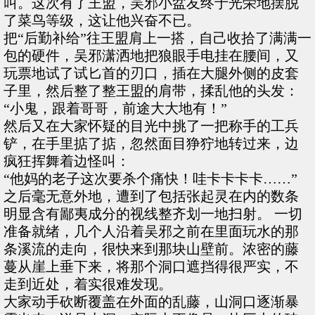
叫。这次有了王盟，吴邪小盆友终于光荣地摆脱
了菜鸟等级，这让他兴奋不已。
把“后勤补给”往王盟肩上一搭，自己收拾了满满一
包的硬件，吴邪潇洒地把狼眼手电挂在腰间，又
玩票地试了试匕首的刃口，插在大腿外侧的皮套
子里，然后整了整王盟的肩带，揉乱他的头发：
“小鬼，跟着哥哥，前途大大地有！”
然后又在大家怀疑的目光中挑了一把称手的工兵
铲，在手里掂了掂，忽然面目狰狞地转过来，边
疯狂挥舞着边怪叫：
“他妈的老子这次要杀个痛快！哇卡卡卡卡……”
之后毫无意外地，遭到了包括张起灵在内的数条
明显含有鄙夷成分的视线整齐划一地扫射。 一切
准备就绪，几个人沿着吴邪之前在里面玩水的那
条溪流的走向，很快来到那块山壁前。浓密的藤
蔓从崖上垂下来，将那个洞口遮挡得很严实，不
走到近处，着实很难发现。
大家动手砍断覆盖在外面的乱藤，山洞口逐渐暴