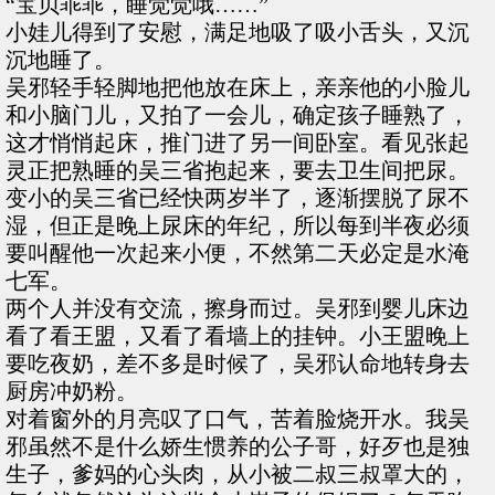
“宝贝乖乖，睡觉觉哦……”
小娃儿得到了安慰，满足地吸了吸小舌头，又沉
沉地睡了。
吴邪轻手轻脚地把他放在床上，亲亲他的小脸儿
和小脑门儿，又拍了一会儿，确定孩子睡熟了，
这才悄悄起床，推门进了另一间卧室。看见张起
灵正把熟睡的吴三省抱起来，要去卫生间把尿。
变小的吴三省已经快两岁半了，逐渐摆脱了尿不
湿，但正是晚上尿床的年纪，所以每到半夜必须
要叫醒他一次起来小便，不然第二天必定是水淹
七军。
两个人并没有交流，擦身而过。吴邪到婴儿床边
看了看王盟，又看了看墙上的挂钟。小王盟晚上
要吃夜奶，差不多是时候了，吴邪认命地转身去
厨房冲奶粉。
对着窗外的月亮叹了口气，苦着脸烧开水。我吴
邪虽然不是什么娇生惯养的公子哥，好歹也是独
生子，爹妈的心头肉，从小被二叔三叔罩大的，