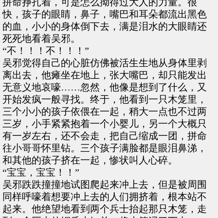
拼命挣扎着，可是怎么拗得过大人的力量。很
快，孩子的眼睛，鼻子，嘴巴和耳朵都流出黑色
的血，小小的身体倒下去，满是泪水的大眼睛还
死死地看着吴邪。
“不！！！不！！！”
吴邪觉得自己的心脏仿佛被活生生地从身体里剥
离出去，他瘫坐在地上，张大嘴巴，却只能发出
无意义地哀嚎……忽然，他像是想到了什么，又
开始发疯一般寻找。终于，他看到一只木笼里，
三个小小的孩子依偎在一起，稍大一点也不过两
三岁，小手紧紧抱着一个小婴儿，另一个大概只
有一岁左右，还不会走，把自己缩成一团，拼命
往小哥哥怀里钻。三个孩子满脸都是眼泪鼻涕，
和其他的孩子挤在一起，惨状叫人心碎。
“宝宝，宝宝！！”
吴邪跌跌撞撞地试图爬起来冲上去，但是被周围
同样呼嚎着想要冲上去的人们拥挤着，根本站不
起来。他绝望地看到两个兵士抬起那只木笼，走