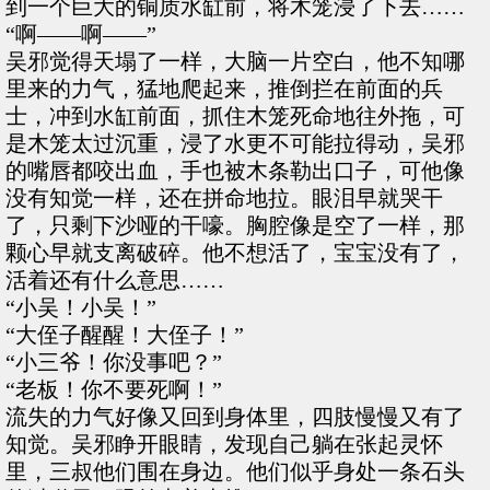
到一个巨大的铜质水缸前，将木笼浸了下去……
“啊——啊——”
吴邪觉得天塌了一样，大脑一片空白，他不知哪
里来的力气，猛地爬起来，推倒拦在前面的兵
士，冲到水缸前面，抓住木笼死命地往外拖，可
是木笼太过沉重，浸了水更不可能拉得动，吴邪
的嘴唇都咬出血，手也被木条勒出口子，可他像
没有知觉一样，还在拼命地拉。眼泪早就哭干
了，只剩下沙哑的干嚎。胸腔像是空了一样，那
颗心早就支离破碎。他不想活了，宝宝没有了，
活着还有什么意思……
“小吴！小吴！”
“大侄子醒醒！大侄子！”
“小三爷！你没事吧？”
“老板！你不要死啊！”
流失的力气好像又回到身体里，四肢慢慢又有了
知觉。吴邪睁开眼睛，发现自己躺在张起灵怀
里，三叔他们围在身边。他们似乎身处一条石头