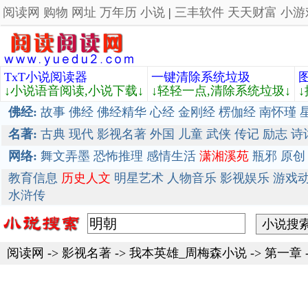
阅读网
购物
网址
万年历
小说
|
三丰软件
天天财富
小游
TxT小说阅读器
一键清除系统垃圾
↓小说语音阅读,小说下载↓
↓轻轻一点,清除系统垃圾↓
佛经:
故事
佛经
佛经精华
心经
金刚经
楞伽经
南怀瑾
名著:
古典
现代
影视名著
外国
儿童
武侠
传记
励志
诗
网络:
舞文弄墨
恐怖推理
感情生活
潇湘溪苑
瓶邪
原创
教育信息
历史人文
明星艺术
人物音乐
影视娱乐
游戏
水浒传
阅读网
->
影视名著
->
我本英雄_周梅森小说
-> 第一章 