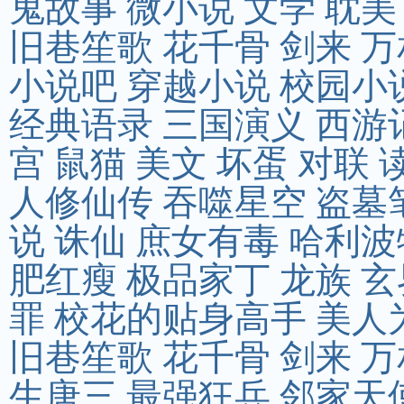
鬼故事
微小说
文学
耽美
旧巷笙歌
花千骨
剑来
万
小说吧
穿越小说
校园小
经典语录
三国演义
西游
宫
鼠猫
美文
坏蛋
对联
人修仙传
吞噬星空
盗墓
说
诛仙
庶女有毒
哈利波
肥红瘦
极品家丁
龙族
玄
罪
校花的贴身高手
美人
旧巷笙歌
花千骨
剑来
万
生唐三
最强狂兵
邻家天