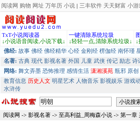
阅读网
购物
网址
万年历
小说
|
三丰软件
天天财富
小游
TxT小说阅读器
一键清除系统垃圾
↓小说语音阅读,小说下载↓
↓轻轻一点,清除系统垃圾↓
佛经:
故事
佛经
佛经精华
心经
金刚经
楞伽经
南怀瑾
名著:
古典
现代
影视名著
外国
儿童
武侠
传记
励志
诗
网络:
舞文弄墨
恐怖推理
感情生活
潇湘溪苑
瓶邪
原创
教育信息
历史人文
明星艺术
人物音乐
影视娱乐
游戏
水浒传
阅读网
->
影视名著
->
至高利益_周梅森小说
-> 第一章