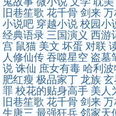
鬼故事
微小说
文学
耽美
旧巷笙歌
花千骨
剑来
万
小说吧
穿越小说
校园小
经典语录
三国演义
西游
宫
鼠猫
美文
坏蛋
对联
人修仙传
吞噬星空
盗墓
说
诛仙
庶女有毒
哈利波
肥红瘦
极品家丁
龙族
玄
罪
校花的贴身高手
美人
旧巷笙歌
花千骨
剑来
万
生唐三
最强狂兵
邻家天