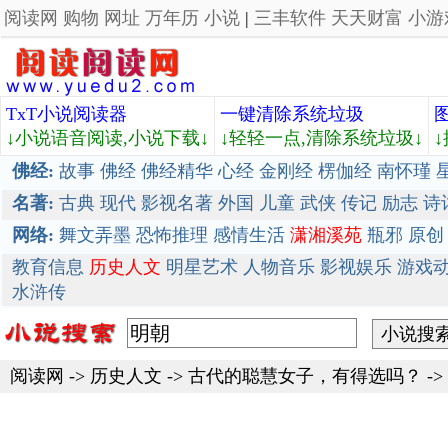
阅读网
购物
网址
万年历
小说
|
三丰软件
天天财富
小游
TxT小说阅读器
一键清除系统垃圾
↓小说语音阅读,小说下载↓
↓轻轻一点,清除系统垃圾↓
佛经:
故事
佛经
佛经精华
心经
金刚经
楞伽经
南怀瑾
名著:
古典
现代
影视名著
外国
儿童
武侠
传记
励志
诗
网络:
舞文弄墨
恐怖推理
感情生活
潇湘溪苑
瓶邪
原创
教育信息
历史人文
明星艺术
人物音乐
影视娱乐
游戏
水浒传
阅读网
->
历史人文
->
古代的聪慧女子，有得选吗？
-