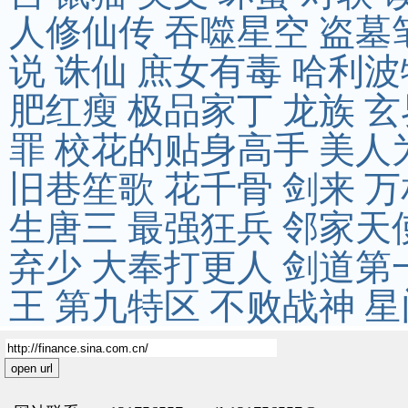
人修仙传
吞噬星空
盗墓
说
诛仙
庶女有毒
哈利波
肥红瘦
极品家丁
龙族
玄
罪
校花的贴身高手
美人
旧巷笙歌
花千骨
剑来
万
生唐三
最强狂兵
邻家天
弃少
大奉打更人
剑道第
王
第九特区
不败战神
星
open url