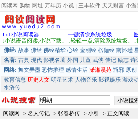
阅读网
购物
网址
万年历
小说
|
三丰软件
天天财富
小游
TxT小说阅读器
一键清除系统垃圾
↓小说语音阅读,小说下载↓
↓轻轻一点,清除系统垃圾↓
佛经:
故事
佛经
佛经精华
心经
金刚经
楞伽经
南怀瑾
名著:
古典
现代
影视名著
外国
儿童
武侠
传记
励志
诗
网络:
舞文弄墨
恐怖推理
感情生活
潇湘溪苑
瓶邪
原创
教育信息
历史人文
明星艺术
人物音乐
影视娱乐
游戏
水浒传
阅读网
->
名人传记
->
张春桥传
-> 小引 -> 正文阅读