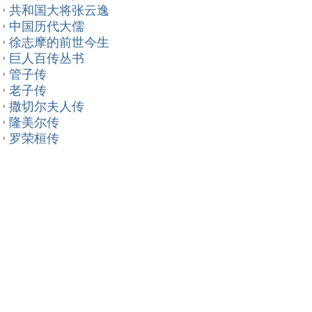
共和国大将张云逸
中国历代大儒
徐志摩的前世今生
巨人百传丛书
管子传
老子传
撒切尔夫人传
隆美尔传
罗荣桓传