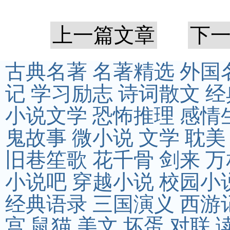
上一篇文章
下
古典名著
名著精选
外国
记
学习励志
诗词散文
经
小说文学
恐怖推理
感情
鬼故事
微小说
文学
耽美
旧巷笙歌
花千骨
剑来
万
小说吧
穿越小说
校园小
经典语录
三国演义
西游
宫
鼠猫
美文
坏蛋
对联