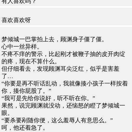
有人喜欢吗？
喜欢喜欢呀
梦倾城一巴掌拍上去，顾渊身子僵了僵。
心中一丝异样。
不疼不痒的警示，比起刚才被鞭子抽的皮开肉绽
的疼，现在不算什么。
但仔细看去，发现顾渊耳尖泛红，似乎是害羞
了…
“你要是再不听话乱动，我就像揍小孩子一样按着
你，揍你屁股了。”
“我可是先给你说好，听不听在你。”
果然，说完顾渊就没动，还恼怒的瞪了梦倾城一
眼。
“要杀要剐随你便，这么羞辱人有意思么。”
呵，他还着急了。