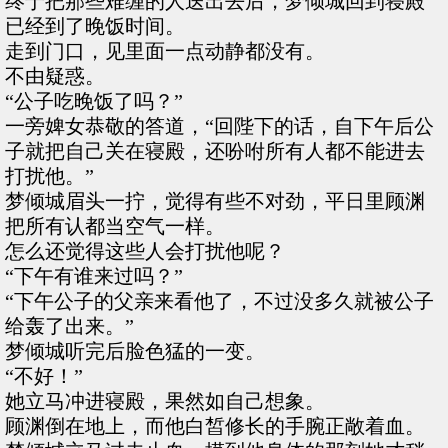
终于把那些难缠的人送出去后，梦倾城回到寝殿
已经到了晚饭时间。
走到门口，见里面一点动静都没有。
不由疑惑。
“公子吃晚饭了吗？”
一旁婢女恭敬的答道，“回陛下的话，自下午后公
子就把自己关在寝殿，还吩咐所有人都不能进去
打扰他。”
梦倾城眉头一拧，觉得有些不对劲，平日里顾渊
把所有认都当空气一样。
怎么还觉得这些人会打扰他呢？
“下午有谁来过吗？”
“下午公子的父亲来看他了，不过没多久就被公子
给轰了出来。”
梦倾城听完后脸色猛的一变。
“不好！”
她立马冲进寝殿，果然如自己想象。
顾渊倒在地上，而他白皙修长的手腕正敞着血。