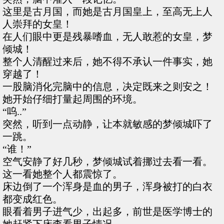
这里是古月国，而她是古月国皇上，至高无上人
人崇拜的女皇！
在人们眼中更是残暴嗜血，无人敢惹的女皇，梦
倾城！
整个人清醒过来后，她不得不承认一件事实，她
穿越了！
一股脑消化完脑中的信息，决定既来之则安之！
她开始仔细打量起周围的环境。
“呜..”
突然，听到一点动静，让本就敏感的梦倾城吓了
一跳。
“谁！”
空气安静了好几秒，梦倾城试着挪过去看一看。
这一看她整个人都震惊了。
床边倒了一个浑身是血的男子，浑身被打的白衣
都变成红色。
眼看着男子进气少，出起多，前世是医学博士的