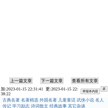
上一篇文章
下一篇文章
查看所有文章
加:2023-01-15 22:31:41 更:2023-01-15 22:
原
38:22
古典名著
名著精选
外国名著
儿童童话
武侠小说
名人
传记
学习励志
诗词散文
经典故事
其它杂谈