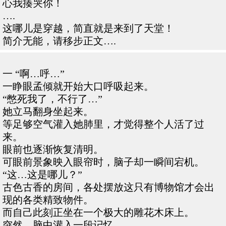
心我揍哭你！
….
这哪儿是穿越，简直就是来到了天堂！
简介无能，请移步正文….
一 “啊…呼…”
一睁眼孟倾就开始大口呼吸起来。
“憋死我了，不行了…”
她立马翻身坐起来。
等足够空气灌入她肺里，才觉得整个人活了过
来。
眼前也逐渐恢复清明。
可眼前景象映入眼帘时，脑子却一瞬间宕机。
“这…这是哪儿？”
古色古香的房间，各处摆放这只有博物馆才会出
现的各类精致物件。
而自己此刻正坐在一个极大的雕花木床上。
突然，脑中灌入一段记忆。