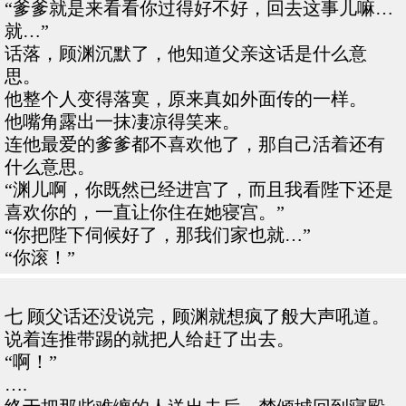
“爹爹就是来看看你过得好不好，回去这事儿嘛…
就…”
话落，顾渊沉默了，他知道父亲这话是什么意
思。
他整个人变得落寞，原来真如外面传的一样。
他嘴角露出一抹凄凉得笑来。
连他最爱的爹爹都不喜欢他了，那自己活着还有
什么意思。
“渊儿啊，你既然已经进宫了，而且我看陛下还是
喜欢你的，一直让你住在她寝宫。”
“你把陛下伺候好了，那我们家也就…”
“你滚！”
七 顾父话还没说完，顾渊就想疯了般大声吼道。
说着连推带踢的就把人给赶了出去。
“啊！”
….