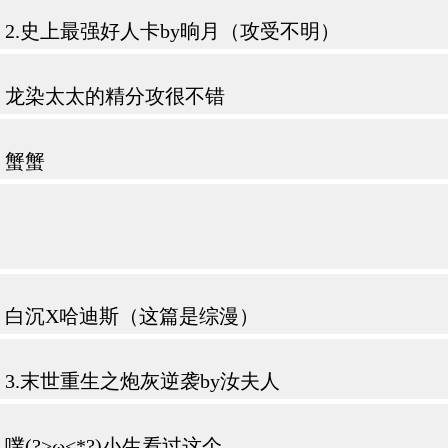
2.史上最强好人卡by晌月（攻受不明）
龙染太太的精分攻很不错
蟹蟹
白沉X哈迪斯（这篇是综漫）
3.末世重生之炮灰逆袭by汝夫人
噗(?>ω<*?)小生看过这个