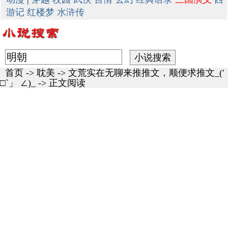
游记
红楼梦
水浒传
首页
->
耽美
->
文荒实在无聊来推推文，顺便求推文_(′
□`」 ∠)_
-> 正文阅读