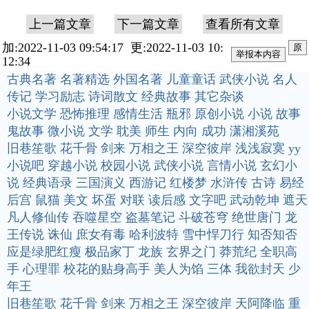
上一篇文章
下一篇文章
查看所有文章
加:2022-11-03 09:54:17 更:2022-11-03 10:
原
12:34
古典名著
名著精选
外国名著
儿童童话
武侠小说
名人
传记
学习励志
诗词散文
经典故事
其它杂谈
小说文学
恐怖推理
感情生活
瓶邪
原创小说
小说
故事
鬼故事
微小说
文学
耽美
师生
内向
成功
潇湘溪苑
旧巷笙歌
花千骨
剑来
万相之王
深空彼岸
浅浅寂寞
yy
小说吧
穿越小说
校园小说
武侠小说
言情小说
玄幻小
说
经典语录
三国演义
西游记
红楼梦
水浒传
古诗
易经
后宫
鼠猫
美文
坏蛋
对联
读后感
文字吧
武动乾坤
遮天
凡人修仙传
吞噬星空
盗墓笔记
斗破苍穹
绝世唐门
龙
王传说
诛仙
庶女有毒
哈利波特
雪中悍刀行
知否知否
应是绿肥红瘦
极品家丁
龙族
玄界之门
莽荒纪
全职高
手
心理罪
校花的贴身高手
美人为馅
三体
我欲封天
少
年王
旧巷笙歌
花千骨
剑来
万相之王
深空彼岸
天阿降临
重