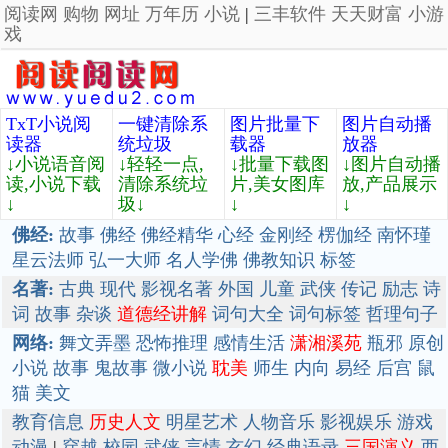
阅读网
购物
网址
万年历
小说
|
三丰软件
天天财富
小游
戏
TxT小说阅
一键清除系
图片批量下
图片自动播
读器
统垃圾
载器
放器
↓小说语音阅
↓轻轻一点,
↓批量下载图
↓图片自动播
读,小说下载
清除系统垃
片,美女图库
放,产品展示
↓
圾↓
↓
↓
佛经:
故事
佛经
佛经精华
心经
金刚经
楞伽经
南怀瑾
星云法师
弘一大师
名人学佛
佛教知识
标签
名著:
古典
现代
影视名著
外国
儿童
武侠
传记
励志
诗
词
故事
杂谈
道德经讲解
词句大全
词句标签
哲理句子
网络:
舞文弄墨
恐怖推理
感情生活
潇湘溪苑
瓶邪
原创
小说
故事
鬼故事
微小说
耽美
师生
内向
易经
后宫
鼠
猫
美文
教育信息
历史人文
明星艺术
人物音乐
影视娱乐
游戏
动漫
|
穿越
校园
武侠
言情
玄幻
经典语录
三国演义
西